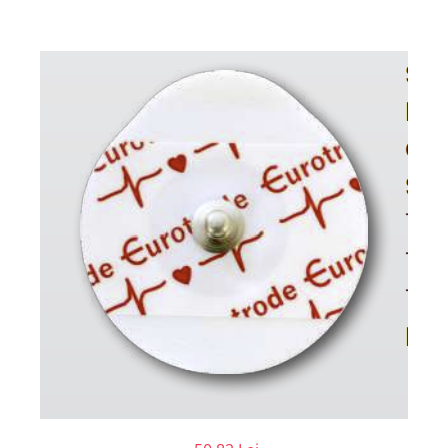
Injectomate
CPAP si AUTOCPAP
Instrumentar
Instalatii gaze medicinale
Oxigenatoare
Statii gaze medicinale
Prize gaze medicinale
Regulatoare presiune gaze
medicinale
Butelii gaze medicale
Carucioare butelii gaze
Conectori gaze medicinale
Componente statii gaze
Panouri control si alarmare
Console ATI si UPU
Dispozitive si sisteme de prindere /
fixare