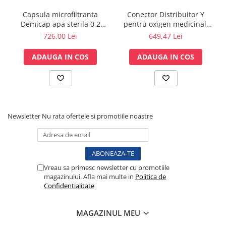
Lampi cu infrarosu
Capsula microfiltranta
Conector Distribuitor Y
Electroencefalografe
Demicap apa sterila 0,2
pentru oxigen medicinal,
microni 60 cicluri cu gat
cupla standard DIN
Colposcoape
726,00 Lei
649,47 Lei
gros
Osteodensitometre
ADAUGA IN COS
ADAUGA IN COS
Stetoscoape
Tensiometre
Oftalmoscoape
Otoscoape
Ingrijirea sanatatii
Newsletter
Nu rata ofertele si promotiile noastre
Aparate apnee
Aparate aerosoli
Aparate masaj
Cantare
Vreau sa primesc newsletter cu promotiile
magazinului. Afla mai multe in
Politica de
Glucometre
Confidentialitate
Ingrijire personala
Perne si paturi electrice
MAGAZINUL MEU
Perne ortopedice