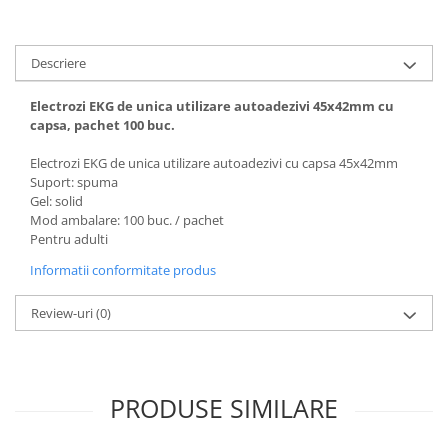
Vase
Spirometrie
Descriere
Turbine
Spirometre
Electrozi EKG de unica utilizare autoadezivi 45x42mm cu
Filtre antibacteriene
capsa, pachet 100 buc.
Piese bucale
Electrozi EKG de unica utilizare autoadezivi cu capsa 45x42mm
Alte dispozitive respiratorii
Suport: spuma
Clesti nazali
Gel: solid
Mod ambalare: 100 buc. / pachet
Investigare si diagnostic
Pentru adulti
Dermatoscoape
Informatii conformitate produs
Audiometre
Laringoscoape
Review-uri
(0)
Oglinzi/Lampi frontale
Diapazon
Set ORL/Oftalmo
PRODUSE SIMILARE
Lampi examinare
Testare reflexe