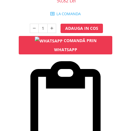
50,82 Lei
Rampa gaze medicale pat pacient
Rampa iluminat alarmare
LA COMANDA
Robineti
Accesorii vase
ADAUGA IN COS
Tevi cupru si accesorii
Console tavan sali operatie
COMANDĂ PRIN
Lavoare apa sterila
WHATSAPP
Lavoare chirurgicale
Adaptori/cuple
Capsule, filtre finale apa sterila
Prefiltre lavoare
Electrochirurgie
Manere pentru electrocautere
Cabluri pentru pensele bipolare
Cabluri conectare electrozi neutri
Electrozi neutri
Electrocautere