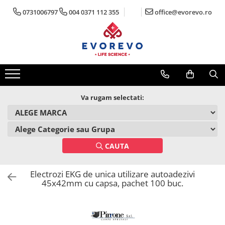
0731006797
004 0371 112 355
office@evorevo.ro
Medical
Metrologie
Nebulizatoare
Termometre
Concentratoare oxigen
Higrometre
Dopplere
Termohigrometre
Pulsoximetrie
Cronometre
Va rugam selectati:
Senzori SpO2
Pulsoximetre
Cabluri extensie
CAUTA
Capnometre
Lampi operatie
Electrozi EKG de unica utilizare autoadezivi
Negatoscoape
45x42mm cu capsa, pachet 100 buc.
Holter EKG
Perfuzomate