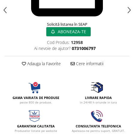
Radiocautere
Aspiratoare de fum
Criocautere
Solicită listarea în SEAP
Consumabile medicale si Accesorii
ABONEAZA-TE
cutii medicamente
Cod Produs:
12958
Electrozi
Ai nevoie de ajutor?
0731006797
Hartie
Accesorii pentru perfuzie
Adauga la Favorite
Cere informatii
Geluri
Filtre antibacteriene si antivirale
Garouri
Ochelari de protectie
GAMA VARIATA DE PRODUSE
LIVRARE RAPIDA
Gel ECO
peste 800 de produse.
in 24/48 h oriunde in tara
Cabluri EKG (10 fire)
Electrozi ECG / EKG
Sonde TOCO
GARANTAM CALITATEA
CONSULTANTA TELEFONICA
Sonde US
Produselor listate pe website
Apeleaza-ne pentru suport, GRATUIT.