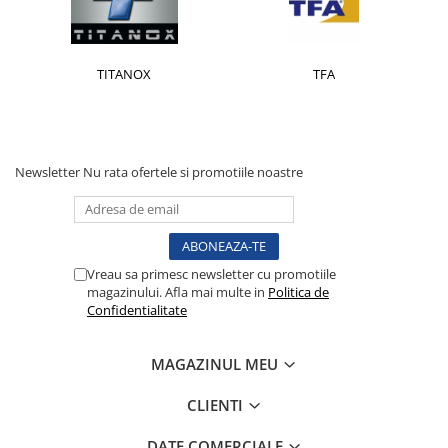
Truse pentru resuscitare /
reanimare
Protectie si acoperiri in urgente
TITANOX
TFA
Aparatura si echipamente
Protectie personal
Sterilizare
Newsletter
Nu rata ofertele si promotiile noastre
Casolete sterilizare
Pungi sterilizare
Indicatori sterilizare
Masini sigilat si taiat pungi
Vreau sa primesc newsletter cu promotiile
Lampi germicide
magazinului. Afla mai multe in
Politica de
Sterilizatoare
Confidentialitate
Lampi bactericide
Mobilier medical
MAGAZINUL MEU
Canapele consultatii
CLIENTI
Dulapuri
instrumente/medicamente
DATE COMERCIALE