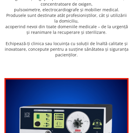
Rampa gaze medicale pat pacient
concentratoare de oxigen,
pulsoximetre, electrocardiografe și mobilier medical.
Rampa iluminat alarmare
Produsele sunt destinate atât profesioniștilor, cât și utilizării
Robineti
la domiciliu,
Accesorii vase
acoperind nevoi din toate domeniile medicale – de la urgență
și reanimare la recuperare și sterilizare.
Tevi cupru si accesorii
Console tavan sali operatie
Echipează-ți clinica sau locuința cu soluții de înaltă calitate și
Lavoare apa sterila
inovatoare, concepute pentru a susține sănătatea și siguranța
pacienților.
Lavoare chirurgicale
Adaptori/cuple
Capsule, filtre finale apa sterila
Prefiltre lavoare
Electrochirurgie
Manere pentru electrocautere
Cabluri pentru pensele bipolare
Cabluri conectare electrozi neutri
Electrozi neutri
Electrocautere