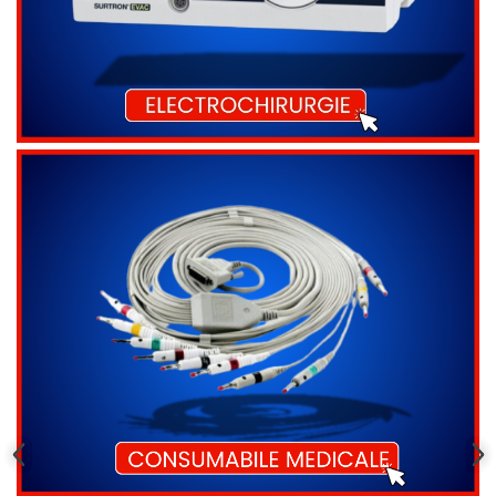
Radiocautere
Aspiratoare de fum
Criocautere
Consumabile medicale si Accesorii
cutii medicamente
Electrozi
Hartie
Accesorii pentru perfuzie
Geluri
Filtre antibacteriene si antivirale
Garouri
Ochelari de protectie
Gel ECO
Cabluri EKG (10 fire)
Electrozi ECG / EKG
Sonde TOCO
Sonde US