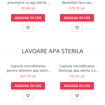
preumplut cu apa sterila -
(Barbotor) fara vas-
Lampi cu infrarosu
350 ml - Amsino
Megasan
20,84 Lei
278,30 Lei
Electroencefalografe
Colposcoape
ADAUGA IN COS
ADAUGA IN COS
Osteodensitometre
Stetoscoape
Tensiometre
Oftalmoscoape
Otoscoape
LAVOARE APA STERILA
Ingrijirea sanatatii
Aparate apnee
Aparate aerosoli
Capsula microfiltranta
Capsula microfiltranta
pentru obtinere apa sterila
Demicap apa sterila 0,2
Aparate masaj
lavoar chirurgical, 31 zile
microni 60 cicluri cu gat
361,79 Lei
726,00 Lei
Cantare
fara autoclavare
gros
Glucometre
ADAUGA IN COS
ADAUGA IN COS
Ingrijire personala
Perne si paturi electrice
Perne ortopedice