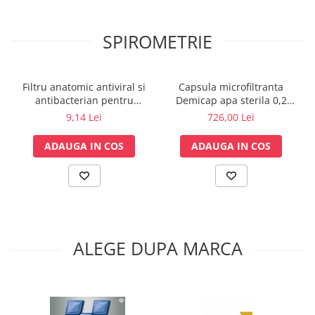
Tensiometre
Termometre
SPIROMETRIE
Umidificatoare
Monitorizare somn
Masurare
Filtru anatomic antiviral si
Capsula microfiltranta
antibacterian pentru
Demicap apa sterila 0,2
Cantare
spirometrie – int. Ø 27,5mm
microni 60 cicluri cu gat
9,14 Lei
726,00 Lei
Taliometre / Pediometre
x ext. Ø 30,0mm
gros
Masurare corporala
ADAUGA IN COS
ADAUGA IN COS
Alcoolmetre
Prim ajutor, urgenta & reanimare
Targi urgente
Truse urgente
Genti urgente
ALEGE DUPA MARCA
Gulere cervicale
Masti
Rucsacuri
Foarfece