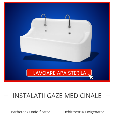
Vase
Spirometrie
Turbine
Spirometre
Filtre antibacteriene
Piese bucale
Alte dispozitive respiratorii
Clesti nazali
Investigare si diagnostic
Dermatoscoape
Audiometre
Laringoscoape
Oglinzi/Lampi frontale
Diapazon
INSTALATII GAZE MEDICINALE
Set ORL/Oftalmo
Lampi examinare
Testare reflexe
Barbotor / Umidificator
Debitmetru/ Oxigenator