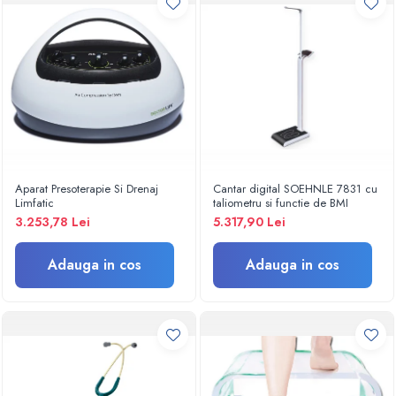
Criocautere
Consumabile medicale si Accesorii
cutii medicamente
Electrozi
Hartie
Accesorii pentru perfuzie
Geluri
Filtre antibacteriene si antivirale
Aparat Presoterapie Si Drenaj
Cantar digital SOEHNLE 7831 cu
Limfatic
taliometru si functie de BMI
Garouri
3.253,78 Lei
5.317,90 Lei
Ochelari de protectie
Gel ECO
Adauga in cos
Adauga in cos
Cabluri EKG (10 fire)
Electrozi ECG / EKG
Sonde TOCO
Sonde US
Vase
Spirometrie