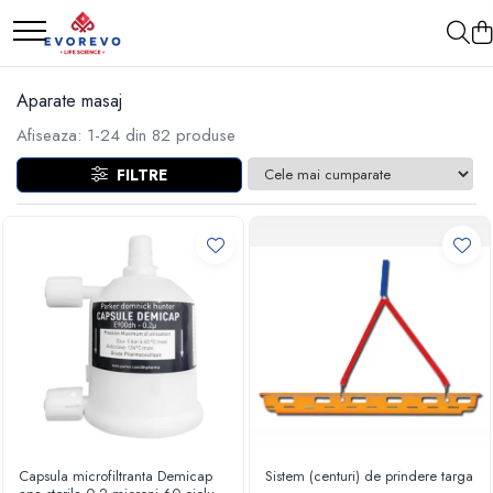
Medical
Metrologie
Aparate masaj
Nebulizatoare
Termometre
Afiseaza:
1-
24
din
82
produse
Concentratoare oxigen
Higrometre
FILTRE
Dopplere
Termohigrometre
Pulsoximetrie
Cronometre
Senzori SpO2
Pulsoximetre
Cabluri extensie
Capnometre
Lampi operatie
Negatoscoape
Holter EKG
Perfuzomate
Capsula microfiltranta Demicap
Sistem (centuri) de prindere targa