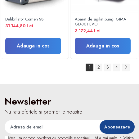
Fizioterapie
Kinetoterapie
Electroterapie
Defibrilator Comen S8
Aparat de sigilat pungi GIMA
GD-301 EVO
31.144,80 Lei
Electroterapie
3.172,44 Lei
Dispozitive ingrijire pacienti
Accesorii scaun cu rotile
Adauga in cos
Adauga in cos
Ingrijire la domiciliu
Saltele antiescara
1
2
3
4
Dispozitive pentru ingrijire pacienti
Holter TA
Dispozitive uz veterinar
Newsletter
Nu rata ofertele si promotiile noastre
Vreau sa primesc newsletter cu promotiile magazinului. Afla mai multe in
Politica