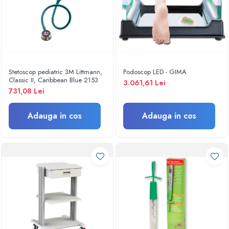
Turbine
Spirometre
Filtre antibacteriene
Piese bucale
Alte dispozitive respiratorii
Stetoscop pediatric 3M Littmann,
Podoscop LED - GIMA
Classic II, Caribbean Blue 2153
Clesti nazali
3.061,61 Lei
731,08 Lei
Investigare si diagnostic
Dermatoscoape
Adauga in cos
Adauga in cos
Audiometre
Laringoscoape
Oglinzi/Lampi frontale
Diapazon
Set ORL/Oftalmo
Lampi examinare
Testare reflexe
Lampi cu infrarosu