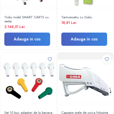
Electroencefalografe
Colposcoape
Osteodensitometre
Troliu mobil SMART CARTS cu
Termometru cu Galiu
Stetoscoape
sertar
18,81 Lei
2.148,51 Lei
Tensiometre
Oftalmoscoape
Adauga in cos
Adauga in cos
Otoscoape
Ingrijirea sanatatii
Aparate apnee
Aparate aerosoli
Aparate masaj
Cantare
Glucometre
Ingrijire personala
Perne si paturi electrice
Perne ortopedice
Tensiometre
Set 10 buc adaptori de la banana
Capsator piele de unica folosinta