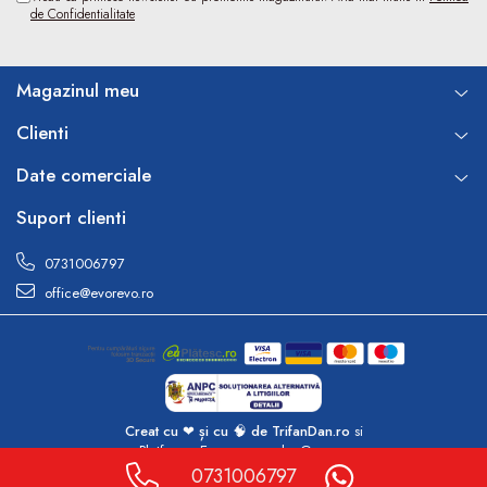
de Confidentialitate
Magazinul meu
Clienti
Date comerciale
Suport clienti
0731006797
office@evorevo.ro
Creat cu ❤ și cu 🧠 de TrifanDan.ro
si
Platforma E-commerce by Gomag
0731006797