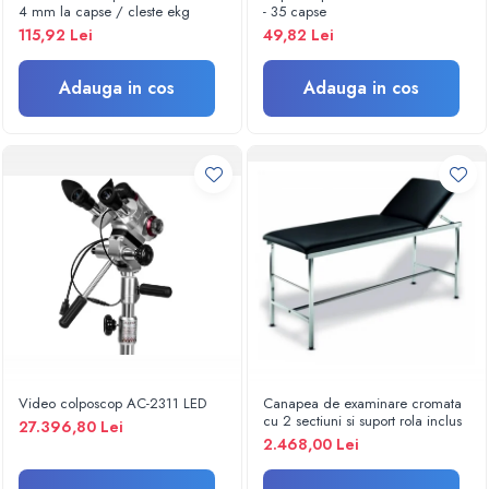
Termometre
4 mm la capse / cleste ekg
- 35 capse
Umidificatoare
115,92 Lei
49,82 Lei
Monitorizare somn
Masurare
Adauga in cos
Adauga in cos
Cantare
Taliometre / Pediometre
Masurare corporala
Alcoolmetre
Prim ajutor, urgenta & reanimare
Targi urgente
Truse urgente
Genti urgente
Gulere cervicale
Masti
Video colposcop AC-2311 LED
Canapea de examinare cromata
Rucsacuri
cu 2 sectiuni si suport rola inclus
27.396,80 Lei
Foarfece
2.468,00 Lei
Truse pentru resuscitare / reanimare