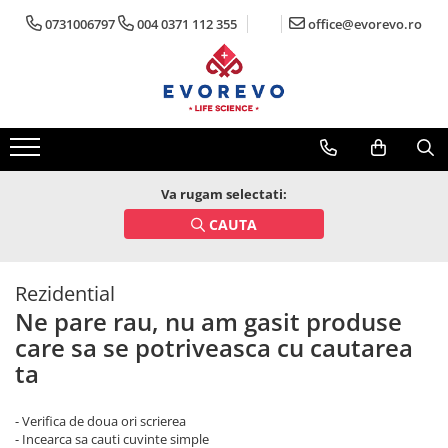
0731006797
004 0371 112 355
office@evorevo.ro
Medical
Metrologie
Nebulizatoare
Termometre
Concentratoare oxigen
Higrometre
Dopplere
Termohigrometre
Pulsoximetrie
Cronometre
Va rugam selectati:
Senzori SpO2
CAUTA
Pulsoximetre
Cabluri extensie
Rezidential
Capnometre
Ne pare rau, nu am gasit produse
Lampi operatie
care sa se potriveasca cu cautarea
Negatoscoape
ta
Holter EKG
- Verifica de doua ori scrierea
Perfuzomate
- Incearca sa cauti cuvinte simple