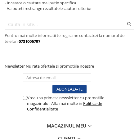
Injectomate
- Incearca o cautare mai putin specifica
- Va puteti restrange rezultatele cautarii ulterior
CPAP si AUTOCPAP
Instrumentar
Instalatii gaze medicinale
Pentru mai multe informatii te rog sa ne contactezi la numarul de
Oxigenatoare
telefon
0731006797
Statii gaze medicinale
Prize gaze medicinale
Regulatoare presiune gaze
Newsletter
Nu rata ofertele si promotiile noastre
medicinale
Butelii gaze medicale
Carucioare butelii gaze
Conectori gaze medicinale
Vreau sa primesc newsletter cu promotiile
Componente statii gaze
magazinului. Afla mai multe in
Politica de
Confidentialitate
Panouri control si alarmare
Console ATI si UPU
MAGAZINUL MEU
Dispozitive si sisteme de prindere /
fixare
CLIENTI