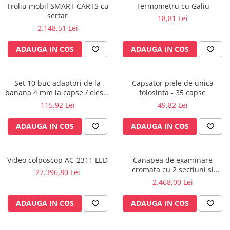
Troliu mobil SMART CARTS cu
Termometru cu Galiu
Radiocautere
sertar
18,81 Lei
Aspiratoare de fum
2.148,51 Lei
Criocautere
Consumabile medicale si Accesorii
ADAUGA IN COS
ADAUGA IN COS
cutii medicamente
Electrozi
Set 10 buc adaptori de la
Capsator piele de unica
Hartie
banana 4 mm la capse / cleste
folosinta - 35 capse
Accesorii pentru perfuzie
ekg
115,92 Lei
49,82 Lei
Geluri
ADAUGA IN COS
ADAUGA IN COS
Filtre antibacteriene si antivirale
Garouri
Ochelari de protectie
Video colposcop AC-2311 LED
Canapea de examinare
Gel ECO
cromata cu 2 sectiuni si
27.396,80 Lei
suport rola inclus
2.468,00 Lei
Cabluri EKG (10 fire)
Electrozi ECG / EKG
ADAUGA IN COS
ADAUGA IN COS
Sonde TOCO
Sonde US