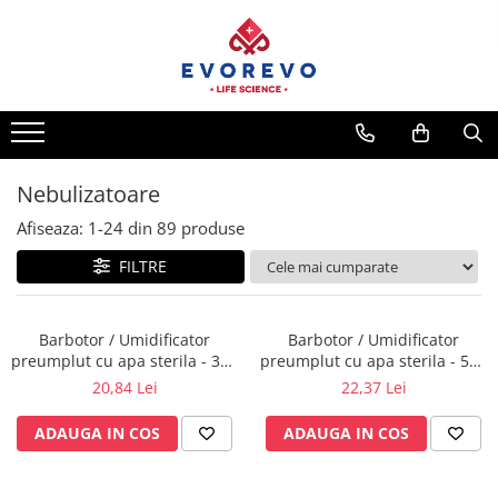
Medical
Metrologie
Nebulizatoare
Termometre
Concentratoare oxigen
Higrometre
Dopplere
Termohigrometre
Nebulizatoare
Pulsoximetrie
Cronometre
Afiseaza:
1-
24
din
89
produse
Senzori SpO2
FILTRE
Pulsoximetre
Cabluri extensie
Capnometre
Barbotor / Umidificator
Barbotor / Umidificator
preumplut cu apa sterila - 350
preumplut cu apa sterila - 550
Lampi operatie
ml - Amsino
ml - Amsino
20,84 Lei
22,37 Lei
Negatoscoape
ADAUGA IN COS
ADAUGA IN COS
Holter EKG
Perfuzomate