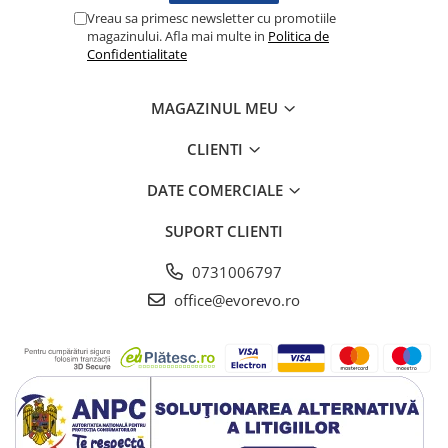
Lampi cu infrarosu
Vreau sa primesc newsletter cu promotiile
magazinului. Afla mai multe in
Politica de
Electroencefalografe
Confidentialitate
Colposcoape
Osteodensitometre
MAGAZINUL MEU
Stetoscoape
Tensiometre
CLIENTI
Oftalmoscoape
DATE COMERCIALE
Otoscoape
Ingrijirea sanatatii
SUPORT CLIENTI
Aparate apnee
0731006797
Aparate aerosoli
office@evorevo.ro
Aparate masaj
Cantare
Glucometre
Ingrijire personala
Perne si paturi electrice
Perne ortopedice