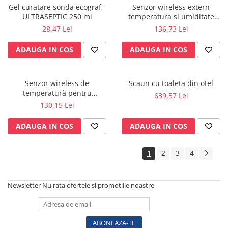
Vase
Gel curatare sonda ecograf -
Senzor wireless extern
ULTRASEPTIC 250 ml
temperatura si umiditate
Spirometrie
pentru KLIMALOGG PRO -
28,47 Lei
136,73 Lei
Turbine
30.3180IT
Spirometre
ADAUGA IN COS
ADAUGA IN COS
Filtre antibacteriene
Piese bucale
Senzor wireless de
Scaun cu toaleta din otel
Alte dispozitive respiratorii
temperatură pentru
639,57 Lei
Clesti nazali
KlimaLogg Pro - 30.3181IT
130,15 Lei
Investigare si diagnostic
ADAUGA IN COS
ADAUGA IN COS
Dermatoscoape
Audiometre
1
2
3
4
Laringoscoape
Oglinzi/Lampi frontale
Diapazon
Newsletter
Nu rata ofertele si promotiile noastre
Set ORL/Oftalmo
Lampi examinare
Testare reflexe