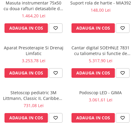
Rampa gaze medicale pat pacient
Masuta instrumentar 75x50
Suport rola de hartie - MIA392
cu doua rafturi detasabile din
148,00 Lei
Rampa iluminat alarmare
inox - M600879/I
1.464,20 Lei
Robineti
Accesorii vase
ADAUGA IN COS
ADAUGA IN COS
Tevi cupru si accesorii
Console tavan sali operatie
Aparat Presoterapie Si Drenaj
Cantar digital SOEHNLE 7831
Lavoare apa sterila
Limfatic
cu taliometru si functie de
Lavoare chirurgicale
BMI
3.253,78 Lei
5.317,90 Lei
Adaptori/cuple
ADAUGA IN COS
ADAUGA IN COS
Capsule, filtre finale apa sterila
Prefiltre lavoare
Electrochirurgie
Stetoscop pediatric 3M
Podoscop LED - GIMA
Littmann, Classic II, Caribbean
Manere pentru electrocautere
3.061,61 Lei
Blue 2153
731,08 Lei
Cabluri pentru pensele bipolare
Cabluri conectare electrozi neutri
ADAUGA IN COS
ADAUGA IN COS
Electrozi neutri
Electrocautere