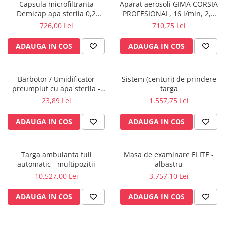
Injectomate
Capsula microfiltranta
Aparat aerosoli GIMA CORSIA
Demicap apa sterila 0,2
PROFESIONAL, 16 l/min, 2,5
CPAP si AUTOCPAP
microni 60 cicluri cu gat gros
Bar
726,00 Lei
710,75 Lei
Instrumentar
ADAUGA IN COS
ADAUGA IN COS
Instalatii gaze medicinale
Oxigenatoare
Statii gaze medicinale
Barbotor / Umidificator
Sistem (centuri) de prindere
preumplut cu apa sterila -
targa
Prize gaze medicinale
AquaPak 340 ml - Hudson RCI
23,89 Lei
1.557,75 Lei
Regulatoare presiune gaze
medicinale
ADAUGA IN COS
ADAUGA IN COS
Butelii gaze medicale
Carucioare butelii gaze
Conectori gaze medicinale
Targa ambulanta full
Masa de examinare ELITE -
automatic - multipozitii
albastru
Componente statii gaze
10.527,00 Lei
3.757,10 Lei
Panouri control si alarmare
Console ATI si UPU
ADAUGA IN COS
ADAUGA IN COS
Dispozitive si sisteme de prindere /
fixare