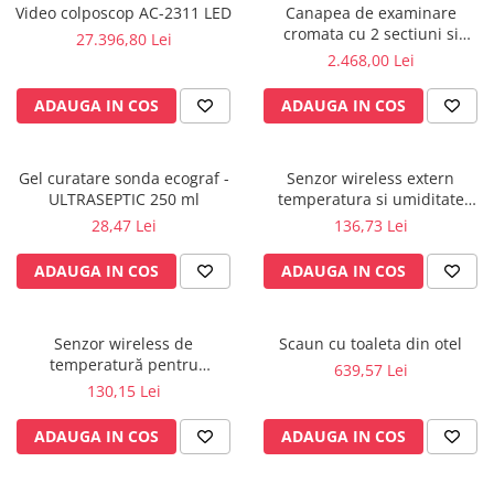
Video colposcop AC-2311 LED
Canapea de examinare
Radiocautere
cromata cu 2 sectiuni si
27.396,80 Lei
Aspiratoare de fum
suport rola inclus
2.468,00 Lei
Criocautere
Consumabile medicale si Accesorii
ADAUGA IN COS
ADAUGA IN COS
cutii medicamente
Electrozi
Gel curatare sonda ecograf -
Senzor wireless extern
Hartie
ULTRASEPTIC 250 ml
temperatura si umiditate
Accesorii pentru perfuzie
pentru KLIMALOGG PRO -
28,47 Lei
136,73 Lei
30.3180IT
Geluri
ADAUGA IN COS
ADAUGA IN COS
Filtre antibacteriene si antivirale
Garouri
Ochelari de protectie
Senzor wireless de
Scaun cu toaleta din otel
Gel ECO
temperatură pentru
639,57 Lei
KlimaLogg Pro - 30.3181IT
130,15 Lei
Cabluri EKG (10 fire)
Electrozi ECG / EKG
ADAUGA IN COS
ADAUGA IN COS
Sonde TOCO
Sonde US