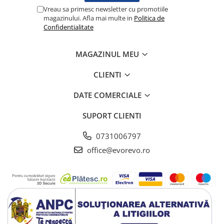
Lampi cu infrarosu
Vreau sa primesc newsletter cu promotiile
magazinului. Afla mai multe in
Politica de
Electroencefalografe
Confidentialitate
Colposcoape
Osteodensitometre
MAGAZINUL MEU
Stetoscoape
Tensiometre
CLIENTI
Oftalmoscoape
DATE COMERCIALE
Otoscoape
Ingrijirea sanatatii
SUPORT CLIENTI
Aparate apnee
0731006797
Aparate aerosoli
office@evorevo.ro
Aparate masaj
Cantare
Glucometre
Ingrijire personala
Perne si paturi electrice
Perne ortopedice