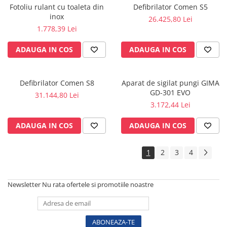
Vase
Fotoliu rulant cu toaleta din
Defibrilator Comen S5
inox
Spirometrie
26.425,80 Lei
1.778,39 Lei
Turbine
Spirometre
ADAUGA IN COS
ADAUGA IN COS
Filtre antibacteriene
Piese bucale
Defibrilator Comen S8
Aparat de sigilat pungi GIMA
Alte dispozitive respiratorii
GD-301 EVO
31.144,80 Lei
Clesti nazali
3.172,44 Lei
Investigare si diagnostic
ADAUGA IN COS
ADAUGA IN COS
Dermatoscoape
Audiometre
1
2
3
4
Laringoscoape
Oglinzi/Lampi frontale
Diapazon
Newsletter
Nu rata ofertele si promotiile noastre
Set ORL/Oftalmo
Lampi examinare
Testare reflexe