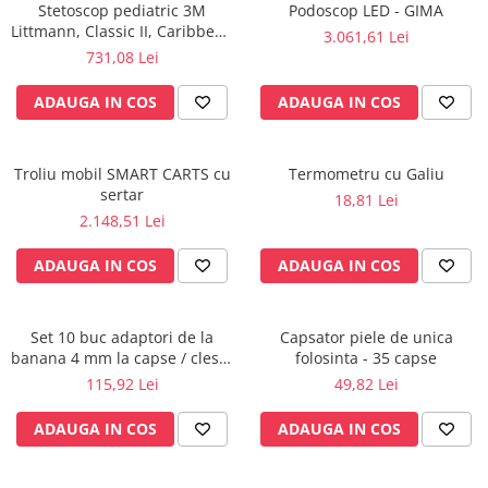
Rampa gaze medicale pat pacient
Stetoscop pediatric 3M
Podoscop LED - GIMA
Littmann, Classic II, Caribbean
3.061,61 Lei
Rampa iluminat alarmare
Blue 2153
731,08 Lei
Robineti
Accesorii vase
ADAUGA IN COS
ADAUGA IN COS
Tevi cupru si accesorii
Console tavan sali operatie
Troliu mobil SMART CARTS cu
Termometru cu Galiu
Lavoare apa sterila
sertar
18,81 Lei
Lavoare chirurgicale
2.148,51 Lei
Adaptori/cuple
ADAUGA IN COS
ADAUGA IN COS
Capsule, filtre finale apa sterila
Prefiltre lavoare
Electrochirurgie
Set 10 buc adaptori de la
Capsator piele de unica
banana 4 mm la capse / cleste
folosinta - 35 capse
Manere pentru electrocautere
ekg
115,92 Lei
49,82 Lei
Cabluri pentru pensele bipolare
Cabluri conectare electrozi neutri
ADAUGA IN COS
ADAUGA IN COS
Electrozi neutri
Electrocautere