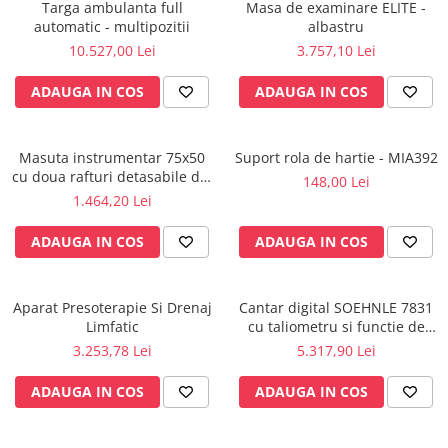
Injectomate
Targa ambulanta full
Masa de examinare ELITE -
automatic - multipozitii
albastru
CPAP si AUTOCPAP
10.527,00 Lei
3.757,10 Lei
Instrumentar
ADAUGA IN COS
ADAUGA IN COS
Instalatii gaze medicinale
Oxigenatoare
Statii gaze medicinale
Masuta instrumentar 75x50
Suport rola de hartie - MIA392
cu doua rafturi detasabile din
148,00 Lei
Prize gaze medicinale
inox - M600879/I
1.464,20 Lei
Regulatoare presiune gaze
medicinale
ADAUGA IN COS
ADAUGA IN COS
Butelii gaze medicale
Carucioare butelii gaze
Conectori gaze medicinale
Aparat Presoterapie Si Drenaj
Cantar digital SOEHNLE 7831
Limfatic
cu taliometru si functie de
Componente statii gaze
BMI
3.253,78 Lei
5.317,90 Lei
Panouri control si alarmare
Console ATI si UPU
ADAUGA IN COS
ADAUGA IN COS
Dispozitive si sisteme de prindere /
fixare