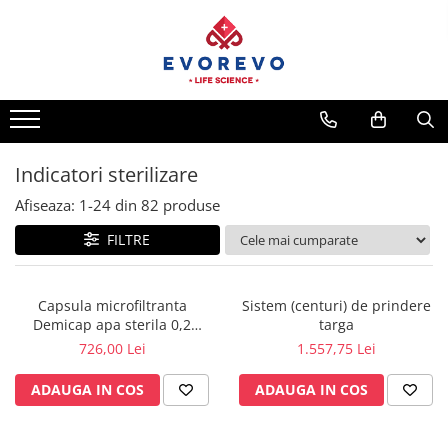
Medical
Metrologie
Nebulizatoare
Termometre
Concentratoare oxigen
Higrometre
Dopplere
Termohigrometre
Indicatori sterilizare
Pulsoximetrie
Cronometre
Afiseaza:
1-
24
din
82
produse
Senzori SpO2
FILTRE
Pulsoximetre
Cabluri extensie
Capnometre
Capsula microfiltranta
Sistem (centuri) de prindere
Demicap apa sterila 0,2
targa
Lampi operatie
microni 60 cicluri cu gat gros
726,00 Lei
1.557,75 Lei
Negatoscoape
ADAUGA IN COS
ADAUGA IN COS
Holter EKG
Perfuzomate