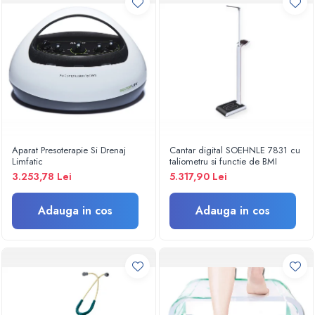
Criocautere
Consumabile medicale si Accesorii
cutii medicamente
Electrozi
Hartie
Accesorii pentru perfuzie
Geluri
Filtre antibacteriene si antivirale
Aparat Presoterapie Si Drenaj
Cantar digital SOEHNLE 7831 cu
Limfatic
taliometru si functie de BMI
Garouri
3.253,78 Lei
5.317,90 Lei
Ochelari de protectie
Gel ECO
Adauga in cos
Adauga in cos
Cabluri EKG (10 fire)
Electrozi ECG / EKG
Sonde TOCO
Sonde US
Vase
Spirometrie