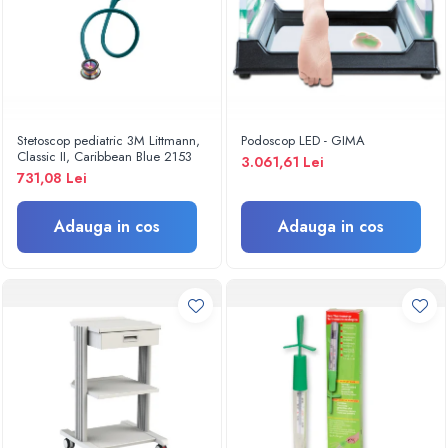
Turbine
Spirometre
Filtre antibacteriene
Piese bucale
Alte dispozitive respiratorii
Stetoscop pediatric 3M Littmann,
Podoscop LED - GIMA
Classic II, Caribbean Blue 2153
Clesti nazali
3.061,61 Lei
731,08 Lei
Investigare si diagnostic
Dermatoscoape
Adauga in cos
Adauga in cos
Audiometre
Laringoscoape
Oglinzi/Lampi frontale
Diapazon
Set ORL/Oftalmo
Lampi examinare
Testare reflexe
Lampi cu infrarosu