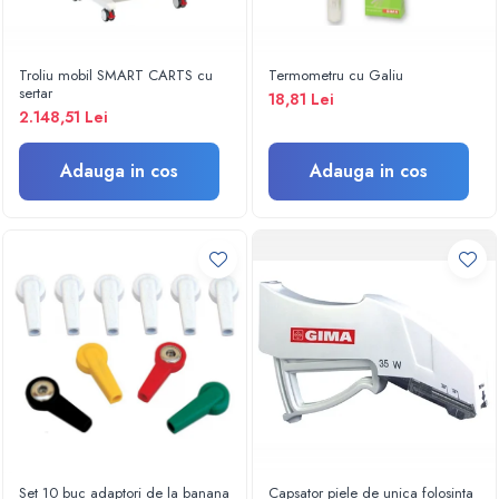
Electroencefalografe
Colposcoape
Osteodensitometre
Troliu mobil SMART CARTS cu
Termometru cu Galiu
Stetoscoape
sertar
18,81 Lei
2.148,51 Lei
Tensiometre
Oftalmoscoape
Adauga in cos
Adauga in cos
Otoscoape
Ingrijirea sanatatii
Aparate apnee
Aparate aerosoli
Aparate masaj
Cantare
Glucometre
Ingrijire personala
Perne si paturi electrice
Perne ortopedice
Tensiometre
Set 10 buc adaptori de la banana
Capsator piele de unica folosinta