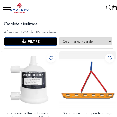
Medical
Metrologie
Casolete sterilizare
Nebulizatoare
Termometre
Afiseaza:
1-
24
din
82
produse
Concentratoare oxigen
Higrometre
FILTRE
Dopplere
Termohigrometre
Pulsoximetrie
Cronometre
Senzori SpO2
Pulsoximetre
Cabluri extensie
Capnometre
Lampi operatie
Negatoscoape
Holter EKG
Perfuzomate
Capsula microfiltranta Demicap
Sistem (centuri) de prindere targa