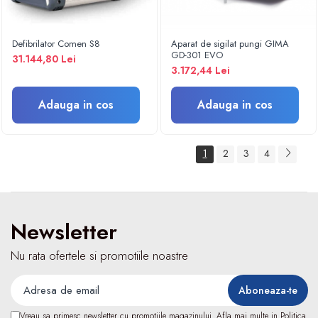
Fizioterapie
Kinetoterapie
Electroterapie
Defibrilator Comen S8
Aparat de sigilat pungi GIMA
GD-301 EVO
31.144,80 Lei
Electroterapie
3.172,44 Lei
Dispozitive ingrijire pacienti
Accesorii scaun cu rotile
Adauga in cos
Adauga in cos
Ingrijire la domiciliu
Saltele antiescara
1
2
3
4
Dispozitive pentru ingrijire pacienti
Holter TA
Dispozitive uz veterinar
Newsletter
Nu rata ofertele si promotiile noastre
Vreau sa primesc newsletter cu promotiile magazinului. Afla mai multe in
Politica