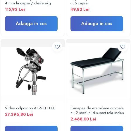
Termometre
4 mm la capse / cleste ekg
- 35 capse
Umidificatoare
115,92 Lei
49,82 Lei
Monitorizare somn
Masurare
Adauga in cos
Adauga in cos
Cantare
Taliometre / Pediometre
Masurare corporala
Alcoolmetre
Prim ajutor, urgenta & reanimare
Targi urgente
Truse urgente
Genti urgente
Gulere cervicale
Masti
Video colposcop AC-2311 LED
Canapea de examinare cromata
Rucsacuri
cu 2 sectiuni si suport rola inclus
27.396,80 Lei
Foarfece
2.468,00 Lei
Truse pentru resuscitare / reanimare