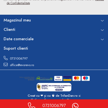
de Confidentialitate
Magazinul meu
Clienti
Date comerciale
Suport clienti
0731006797
office@evorevo.ro
Creat cu ❤ și cu 🧠 de TrifanDan.ro
si
Platforma E-commerce by Gomag
0731006797