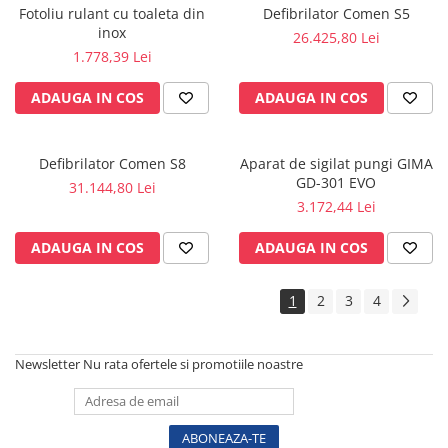
Fotoliu rulant cu toaleta din
Defibrilator Comen S5
Sonde US
inox
26.425,80 Lei
Vase
1.778,39 Lei
Spirometrie
ADAUGA IN COS
ADAUGA IN COS
Turbine
Spirometre
Filtre antibacteriene
Defibrilator Comen S8
Aparat de sigilat pungi GIMA
Piese bucale
GD-301 EVO
31.144,80 Lei
3.172,44 Lei
Alte dispozitive respiratorii
Clesti nazali
ADAUGA IN COS
ADAUGA IN COS
Investigare si diagnostic
Dermatoscoape
1
2
3
4
Audiometre
Laringoscoape
Newsletter
Nu rata ofertele si promotiile noastre
Oglinzi/Lampi frontale
Diapazon
Set ORL/Oftalmo
Lampi examinare