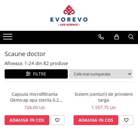
Toate Produsele
Medical
Nebulizatoare
Concentratoare oxigen
Scaune doctor
Dopplere
Afiseaza:
1-
24
din
82
produse
Pulsoximetrie
FILTRE
Senzori SpO2
Pulsoximetre
Capsula microfiltranta
Sistem (centuri) de prindere
Cabluri extensie
Demicap apa sterila 0,2
targa
Capnometre
microni 60 cicluri cu gat gros
726,00 Lei
1.557,75 Lei
Lampi operatie
ADAUGA IN COS
ADAUGA IN COS
Negatoscoape
Holter EKG