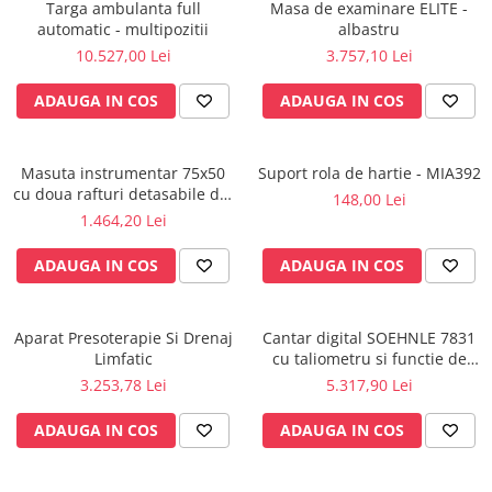
Targa ambulanta full
Masa de examinare ELITE -
Perfuzomate
automatic - multipozitii
albastru
Injectomate
10.527,00 Lei
3.757,10 Lei
CPAP si AUTOCPAP
ADAUGA IN COS
ADAUGA IN COS
Instrumentar
Instalatii gaze medicinale
Masuta instrumentar 75x50
Suport rola de hartie - MIA392
Oxigenatoare
cu doua rafturi detasabile din
148,00 Lei
Statii gaze medicinale
inox - M600879/I
1.464,20 Lei
Prize gaze medicinale
ADAUGA IN COS
ADAUGA IN COS
Regulatoare presiune gaze
medicinale
Butelii gaze medicale
Aparat Presoterapie Si Drenaj
Cantar digital SOEHNLE 7831
Carucioare butelii gaze
Limfatic
cu taliometru si functie de
Conectori gaze medicinale
BMI
3.253,78 Lei
5.317,90 Lei
Componente statii gaze
ADAUGA IN COS
ADAUGA IN COS
Panouri control si alarmare
Console ATI si UPU
Dispozitive si sisteme de prindere /