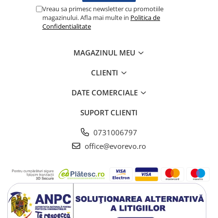
Vreau sa primesc newsletter cu promotiile
Testare reflexe
magazinului. Afla mai multe in
Politica de
Lampi cu infrarosu
Confidentialitate
Electroencefalografe
Colposcoape
MAGAZINUL MEU
Osteodensitometre
CLIENTI
Stetoscoape
Tensiometre
DATE COMERCIALE
Oftalmoscoape
SUPORT CLIENTI
Otoscoape
Ingrijirea sanatatii
0731006797
Aparate apnee
office@evorevo.ro
Aparate aerosoli
Aparate masaj
Cantare
Glucometre
Ingrijire personala
Perne si paturi electrice