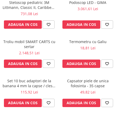
Stetoscop pediatric 3M
Podoscop LED - GIMA
fixare
Littmann, Classic II, Caribbean
3.061,61 Lei
Rampa gaze medicale pat pacient
Blue 2153
731,08 Lei
Rampa iluminat alarmare
ADAUGA IN COS
ADAUGA IN COS
Robineti
Accesorii vase
Tevi cupru si accesorii
Troliu mobil SMART CARTS cu
Termometru cu Galiu
Console tavan sali operatie
sertar
18,81 Lei
Lavoare apa sterila
2.148,51 Lei
Lavoare chirurgicale
ADAUGA IN COS
ADAUGA IN COS
Adaptori/cuple
Capsule, filtre finale apa sterila
Prefiltre lavoare
Set 10 buc adaptori de la
Capsator piele de unica
banana 4 mm la capse / cleste
folosinta - 35 capse
Electrochirurgie
ekg
115,92 Lei
49,82 Lei
Manere pentru electrocautere
Cabluri pentru pensele bipolare
ADAUGA IN COS
ADAUGA IN COS
Cabluri conectare electrozi neutri
Electrozi neutri