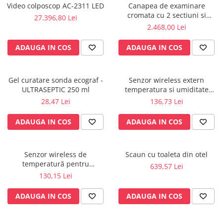
Video colposcop AC-2311 LED
Canapea de examinare
Electrocautere
cromata cu 2 sectiuni si
27.396,80 Lei
Radiocautere
suport rola inclus
2.468,00 Lei
Aspiratoare de fum
ADAUGA IN COS
ADAUGA IN COS
Criocautere
Consumabile medicale si Accesorii
cutii medicamente
Gel curatare sonda ecograf -
Senzor wireless extern
ULTRASEPTIC 250 ml
temperatura si umiditate
Electrozi
pentru KLIMALOGG PRO -
28,47 Lei
136,73 Lei
Hartie
30.3180IT
Accesorii pentru perfuzie
ADAUGA IN COS
ADAUGA IN COS
Geluri
Filtre antibacteriene si antivirale
Senzor wireless de
Scaun cu toaleta din otel
Garouri
temperatură pentru
639,57 Lei
Ochelari de protectie
KlimaLogg Pro - 30.3181IT
130,15 Lei
Gel ECO
Cabluri EKG (10 fire)
ADAUGA IN COS
ADAUGA IN COS
Electrozi ECG / EKG
Sonde TOCO