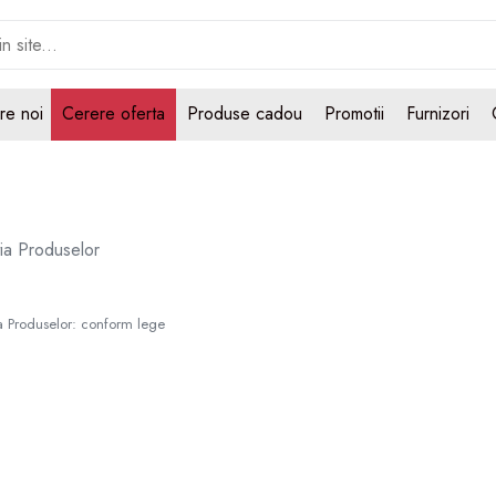
re noi
Cerere oferta
Produse cadou
Promotii
Furnizori
ia Produselor
a Produselor: conform lege