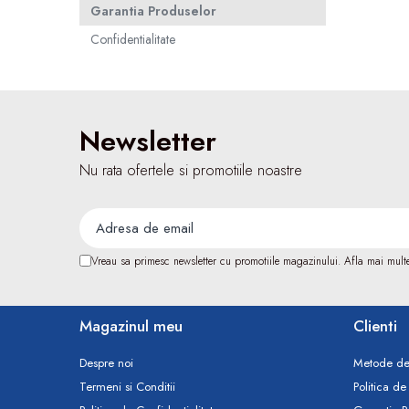
Perfuzomate
Garantia Produselor
Injectomate
Confidentialitate
CPAP si AUTOCPAP
Instrumentar
Instalatii gaze medicinale
Newsletter
Oxigenatoare
Nu rata ofertele si promotiile noastre
Statii gaze medicinale
Prize gaze medicinale
Regulatoare presiune gaze medicinale
Butelii gaze medicale
Vreau sa primesc newsletter cu promotiile magazinului. Afla mai mult
Carucioare butelii gaze
Conectori gaze medicinale
Componente statii gaze
Magazinul meu
Clienti
Panouri control si alarmare
Despre noi
Metode de
Console ATI si UPU
Termeni si Conditii
Politica de
Dispozitive si sisteme de prindere / fixare