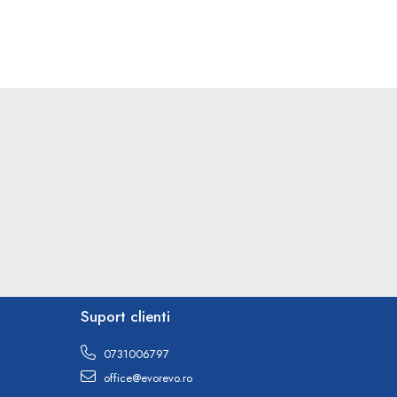
Suport clienti
0731006797
office@evorevo.ro