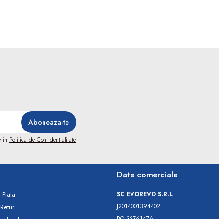
e in
Politica de Confidentialitate
Date comerciale
 Plata
SC​ ​EVOREVO​ ​S.R.L
J2014001394402
 Retur
RO 32761476