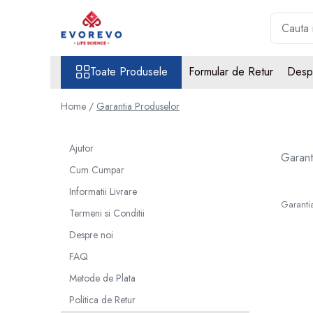
Toate Produsele
Toate Produsele
Formular de Retur
Desp
Medical
Nebulizatoare
Home /
Garantia Produselor
Concentratoare oxigen
Dopplere
Ajutor
Garant
Pulsoximetrie
Cum Cumpar
Senzori SpO2
Informatii Livrare
Pulsoximetre
Garanti
Termeni si Conditii
Cabluri extensie
Capnometre
Despre noi
Lampi operatie
FAQ
Negatoscoape
Metode de Plata
Holter EKG
Politica de Retur