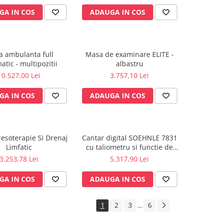
GA IN COS
ADAUGA IN COS
a ambulanta full
Masa de examinare ELITE -
tic - multipozitii
albastru
10.527,00 Lei
3.757,10 Lei
GA IN COS
ADAUGA IN COS
resoterapie Si Drenaj
Cantar digital SOEHNLE 7831
Limfatic
cu taliometru si functie de
BMI
3.253,78 Lei
5.317,90 Lei
GA IN COS
ADAUGA IN COS
1
2
3
6
...