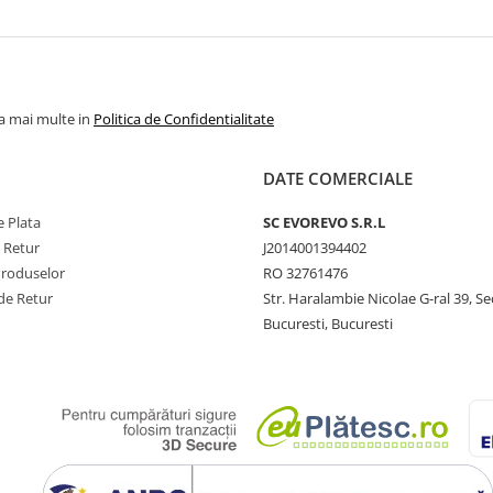
la mai multe in
Politica de Confidentialitate
DATE COMERCIALE
 Plata
SC​ ​EVOREVO​ ​S.R.L
e Retur
J2014001394402
Produselor
RO 32761476
de Retur
Str. Haralambie Nicolae G-ral 39, Se
Bucuresti, Bucuresti