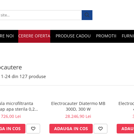
RE NOI
CERERE OFERTA
PRODUSE CADOU
PROMOTII
FURNI
ocautere
1-
24
din
127
produse
la microfiltranta
Electrocauter Diatermo MB
Electro
p apa sterila 0,2
300D, 300 W
0 cicluri cu gat gros
726,00 Lei
28.246,90 Lei
A IN COS
ADAUGA IN COS
ADAU