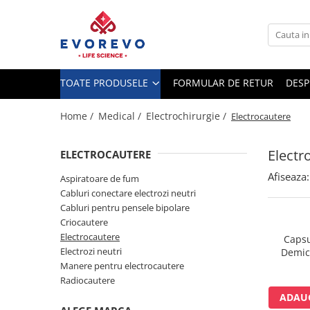
Toate Produsele
Medical
TOATE PRODUSELE
FORMULAR DE RETUR
DESP
Nebulizatoare
Concentratoare oxigen
Home /
Medical /
Electrochirurgie /
Electrocautere
Dopplere
Electr
ELECTROCAUTERE
Pulsoximetrie
Afiseaza:
Senzori SpO2
Aspiratoare de fum
Cabluri conectare electrozi neutri
Pulsoximetre
Cabluri pentru pensele bipolare
Cabluri extensie
Criocautere
Capnometre
Electrocautere
Capsu
Electrozi neutri
Demica
Lampi operatie
microni 6
Manere pentru electrocautere
Negatoscoape
Radiocautere
Holter EKG
ADAUG