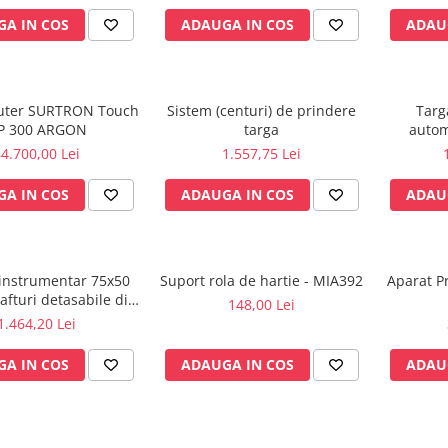
A IN COS
ADAUGA IN COS
ADAU
auter SURTRON Touch
Sistem (centuri) de prindere
Targ
P 300 ARGON
targa
automa
4.700,00 Lei
1.557,75 Lei
A IN COS
ADAUGA IN COS
ADAU
instrumentar 75x50
Suport rola de hartie - MIA392
Aparat P
afturi detasabile din
148,00 Lei
ox - M600879/I
1.464,20 Lei
A IN COS
ADAUGA IN COS
ADAU