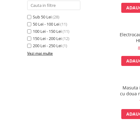
fixare
ADAUG
Rampa gaze medicale pat pacient
Sub 50 Lei
(28)
Rampa iluminat alarmare
50 Lei - 100 Lei
(11)
Robineti
100 Lei - 150 Lei
(11)
Electroc
Accesorii vase
150 Lei - 200 Lei
(12)
H
200 Lei - 250 Lei
(1)
Tevi cupru si accesorii
8
Vezi mai multe
Console tavan sali operatie
ADAUG
Lavoare apa sterila
Lavoare chirurgicale
Adaptori/cuple
Masuta 
Capsule, filtre finale apa sterila
cu doua r
Prefiltre lavoare
in
Electrochirurgie
ADAUG
Manere pentru electrocautere
Cabluri pentru pensele bipolare
Cabluri conectare electrozi neutri
Electrozi neutri