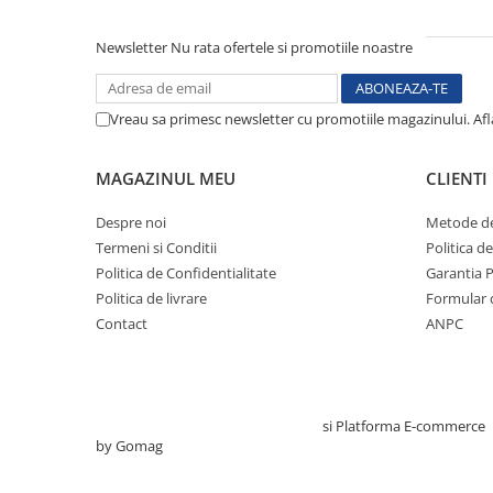
Electrocautere
Newsletter
Nu rata ofertele si promotiile noastre
Radiocautere
Aspiratoare de fum
Criocautere
Vreau sa primesc newsletter cu promotiile magazinului. Af
Consumabile medicale si Accesorii
cutii medicamente
MAGAZINUL MEU
CLIENTI
Electrozi
Despre noi
Metode de
Hartie
Termeni si Conditii
Politica d
Accesorii pentru perfuzie
Politica de Confidentialitate
Garantia 
Geluri
Politica de livrare
Formular 
Filtre antibacteriene si antivirale
Contact
ANPC
Garouri
Ochelari de protectie
Gel ECO
Creat cu ❤ și cu 🧠 de TrifanDan.ro
si
Platforma E-commerce
Cabluri EKG (10 fire)
by Gomag
Electrozi ECG / EKG
Sonde TOCO