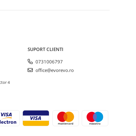
SUPORT CLIENTI
0731006797
office@evorevo.ro
ctor 4