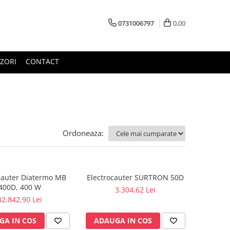
0731006797
0,00
ZORI
CONTACT
Ordoneaza:
cauter Diatermo MB
Electrocauter SURTRON 50D
400D, 400 W
3.304,62 Lei
32.842,90 Lei
GA IN COS
ADAUGA IN COS