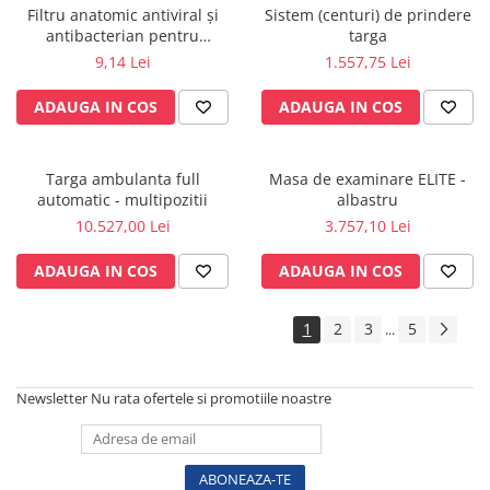
Vase
Filtru anatomic antiviral și
Sistem (centuri) de prindere
antibacterian pentru
targa
Spirometrie
spirometrie – int. Ø 25,5mm x
9,14 Lei
1.557,75 Lei
Turbine
ext. Ø 28,3mm
Spirometre
ADAUGA IN COS
ADAUGA IN COS
Filtre antibacteriene
Piese bucale
Targa ambulanta full
Masa de examinare ELITE -
Alte dispozitive respiratorii
automatic - multipozitii
albastru
Clesti nazali
10.527,00 Lei
3.757,10 Lei
Investigare si diagnostic
ADAUGA IN COS
ADAUGA IN COS
Dermatoscoape
Audiometre
1
2
3
5
...
Laringoscoape
Oglinzi/Lampi frontale
Diapazon
Newsletter
Nu rata ofertele si promotiile noastre
Set ORL/Oftalmo
Lampi examinare
Testare reflexe