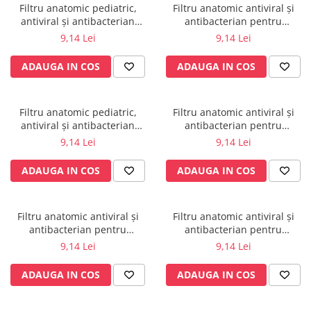
Filtru anatomic pediatric,
Filtru anatomic antiviral și
Radiocautere
antiviral și antibacterian
antibacterian pentru
Aspiratoare de fum
pentru spirometrie – int. Ø
spirometrie – int. Ø 26,8mm x
9,14 Lei
9,14 Lei
Criocautere
27,5mm x ext. Ø 30,0mm
ext. Ø 30,6mm
Consumabile medicale si Accesorii
ADAUGA IN COS
ADAUGA IN COS
cutii medicamente
Electrozi
Filtru anatomic pediatric,
Filtru anatomic antiviral și
Hartie
antiviral și antibacterian
antibacterian pentru
Accesorii pentru perfuzie
pentru spirometrie – int. Ø
spirometrie – int. Ø 39,6mm x
9,14 Lei
9,14 Lei
26,8mm x ext. Ø 30,6mm
ext. Ø 34,0mm
Geluri
ADAUGA IN COS
ADAUGA IN COS
Filtre antibacteriene si antivirale
Garouri
Ochelari de protectie
Filtru anatomic antiviral și
Filtru anatomic antiviral și
Gel ECO
antibacterian pentru
antibacterian pentru
spirometrie – int. Ø 29,5mm x
spirometrie – int. Ø 34,0mm x
9,14 Lei
9,14 Lei
Cabluri EKG (10 fire)
ext. Ø 33,0mm
ext. Ø 36,0mm
Electrozi ECG / EKG
ADAUGA IN COS
ADAUGA IN COS
Sonde TOCO
Sonde US