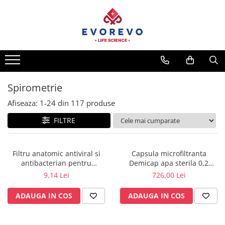
Medical
Metrologie
Nebulizatoare
Termometre
Concentratoare oxigen
Higrometre
Dopplere
Termohigrometre
Spirometrie
Pulsoximetrie
Cronometre
Afiseaza:
1-
24
din
117
produse
Senzori SpO2
FILTRE
Pulsoximetre
Cabluri extensie
Capnometre
Filtru anatomic antiviral si
Capsula microfiltranta
antibacterian pentru
Demicap apa sterila 0,2
Lampi operatie
spirometrie – int. Ø 27,5mm x
microni 60 cicluri cu gat gros
9,14 Lei
726,00 Lei
Negatoscoape
ext. Ø 30,0mm
ADAUGA IN COS
ADAUGA IN COS
Holter EKG
Perfuzomate