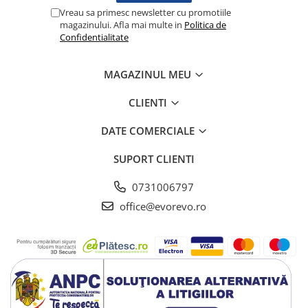
Lampi cu infrarosu
Vreau sa primesc newsletter cu promotiile
magazinului. Afla mai multe in
Politica de
Electroencefalografe
Confidentialitate
Colposcoape
Osteodensitometre
MAGAZINUL MEU
Stetoscoape
Tensiometre
CLIENTI
Oftalmoscoape
DATE COMERCIALE
Otoscoape
Ingrijirea sanatatii
SUPORT CLIENTI
Aparate apnee
0731006797
Aparate aerosoli
office@evorevo.ro
Aparate masaj
Cantare
Glucometre
Ingrijire personala
Perne si paturi electrice
Perne ortopedice