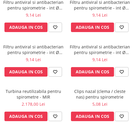
Injectomate
Filtru antiviral si antibacterian
Filtru antiviral si antibacterian
pentru spirometrie - int Ø
pentru spirometrie - int Ø
CPAP si AUTOCPAP
27,0 x ext Ø 30,5 mm / int Ø
27,0 x ext Ø 30,0 mm / int Ø
9,14 Lei
9,14 Lei
29,5 x ext Ø 32,8 mm
30,5 x ext Ø 34,5 mm
Instrumentar
ADAUGA IN COS
ADAUGA IN COS
Instalatii gaze medicinale
Oxigenatoare
Statii gaze medicinale
Filtru antiviral si antibacterian
Filtru antiviral si antibacterian
pentru spirometrie - int Ø
pentru spirometrie - int Ø
Prize gaze medicinale
27,0 x ext Ø 30,0 mm / int Ø
27,0 x ext Ø 30,0 mm / int Ø
9,14 Lei
9,14 Lei
Regulatoare presiune gaze
27,5 x ext Ø 30,0 mm
45,5 x ext Ø 48,0 mm
medicinale
ADAUGA IN COS
ADAUGA IN COS
Butelii gaze medicale
Carucioare butelii gaze
Conectori gaze medicinale
Turbina reutilizabila pentru
Clips nazal (clema / cleste
spirometre - MIR
nas) pentru spirometrie
Componente statii gaze
2.178,00 Lei
5,08 Lei
Panouri control si alarmare
Console ATI si UPU
ADAUGA IN COS
ADAUGA IN COS
Dispozitive si sisteme de prindere /
fixare