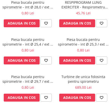
Rampa gaze medicale pat pacient
Piesa bucala pentru
RESPIPROGRAM LUNG
spirometrie - int Ø 28,0 / ext Ø
EXERCITER - Respirometru
Rampa iluminat alarmare
30,0 mm
pentru exercitii de respiratie
0,80 Lei
45,76 Lei
Robineti
Accesorii vase
ADAUGA IN COS
ADAUGA IN COS
Tevi cupru si accesorii
Console tavan sali operatie
Piesa bucala pentru
Piesa bucala pentru
Lavoare apa sterila
spirometrie - int Ø 25,4 / ext Ø
spirometrie - int Ø 25,3 / ext Ø
Lavoare chirurgicale
26,8 mm
27,0 mm
0,80 Lei
0,80 Lei
Adaptori/cuple
ADAUGA IN COS
ADAUGA IN COS
Capsule, filtre finale apa sterila
Prefiltre lavoare
Electrochirurgie
Piesa bucala pentru
Turbine de unica folosinta
spirometrie - int Ø 29,7 / ext Ø
pentru spirometru
Manere pentru electrocautere
32,0 mm
0,80 Lei
689,00 Lei
Cabluri pentru pensele bipolare
Cabluri conectare electrozi neutri
ADAUGA IN COS
ADAUGA IN COS
Electrozi neutri
Electrocautere