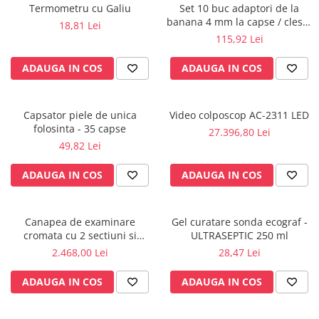
Termometru cu Galiu
Set 10 buc adaptori de la
Radiocautere
banana 4 mm la capse / cleste
18,81 Lei
Aspiratoare de fum
ekg
115,92 Lei
Criocautere
Consumabile medicale si Accesorii
ADAUGA IN COS
ADAUGA IN COS
cutii medicamente
Electrozi
Capsator piele de unica
Video colposcop AC-2311 LED
Hartie
folosinta - 35 capse
27.396,80 Lei
Accesorii pentru perfuzie
49,82 Lei
Geluri
ADAUGA IN COS
ADAUGA IN COS
Filtre antibacteriene si antivirale
Garouri
Ochelari de protectie
Canapea de examinare
Gel curatare sonda ecograf -
Gel ECO
cromata cu 2 sectiuni si
ULTRASEPTIC 250 ml
suport rola inclus
2.468,00 Lei
28,47 Lei
Cabluri EKG (10 fire)
Electrozi ECG / EKG
ADAUGA IN COS
ADAUGA IN COS
Sonde TOCO
Sonde US