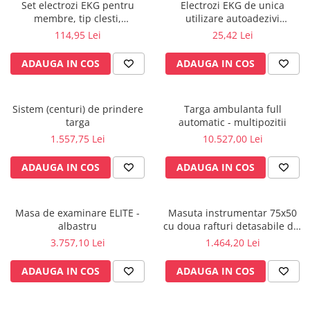
Injectomate
Set electrozi EKG pentru
Electrozi EKG de unica
membre, tip clesti,
utilizare autoadezivi
CPAP si AUTOCPAP
reutilizabili.
50x48mm cu capsa, pachet 50
114,95 Lei
25,42 Lei
buc.
Instrumentar
ADAUGA IN COS
ADAUGA IN COS
Instalatii gaze medicinale
Oxigenatoare
Statii gaze medicinale
Sistem (centuri) de prindere
Targa ambulanta full
targa
automatic - multipozitii
Prize gaze medicinale
1.557,75 Lei
10.527,00 Lei
Regulatoare presiune gaze
medicinale
ADAUGA IN COS
ADAUGA IN COS
Butelii gaze medicale
Carucioare butelii gaze
Conectori gaze medicinale
Masa de examinare ELITE -
Masuta instrumentar 75x50
albastru
cu doua rafturi detasabile din
Componente statii gaze
inox - M600879/I
3.757,10 Lei
1.464,20 Lei
Panouri control si alarmare
Console ATI si UPU
ADAUGA IN COS
ADAUGA IN COS
Dispozitive si sisteme de prindere /
fixare