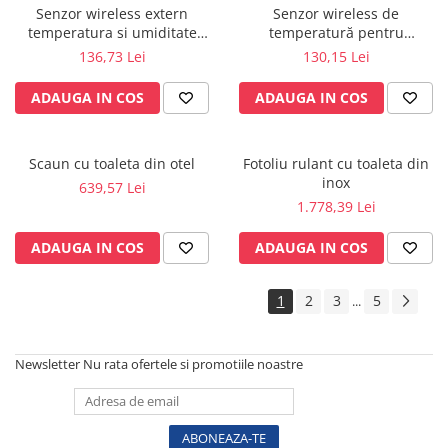
Vase
Senzor wireless extern
Senzor wireless de
temperatura si umiditate
temperatură pentru
Spirometrie
pentru KLIMALOGG PRO -
KlimaLogg Pro - 30.3181IT
136,73 Lei
130,15 Lei
Turbine
30.3180IT
Spirometre
ADAUGA IN COS
ADAUGA IN COS
Filtre antibacteriene
Piese bucale
Scaun cu toaleta din otel
Fotoliu rulant cu toaleta din
Alte dispozitive respiratorii
inox
639,57 Lei
Clesti nazali
1.778,39 Lei
Investigare si diagnostic
ADAUGA IN COS
ADAUGA IN COS
Dermatoscoape
Audiometre
1
2
3
5
...
Laringoscoape
Oglinzi/Lampi frontale
Diapazon
Newsletter
Nu rata ofertele si promotiile noastre
Set ORL/Oftalmo
Lampi examinare
Testare reflexe