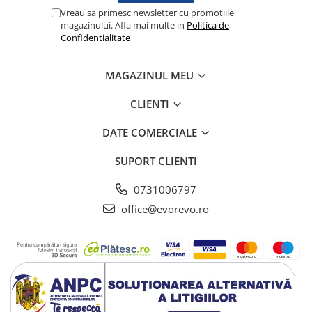
Lampi cu infrarosu
Vreau sa primesc newsletter cu promotiile
magazinului. Afla mai multe in
Politica de
Electroencefalografe
Confidentialitate
Colposcoape
Osteodensitometre
MAGAZINUL MEU
Stetoscoape
Tensiometre
CLIENTI
Oftalmoscoape
DATE COMERCIALE
Otoscoape
Ingrijirea sanatatii
SUPORT CLIENTI
Aparate apnee
0731006797
Aparate aerosoli
office@evorevo.ro
Aparate masaj
Cantare
Glucometre
Ingrijire personala
Perne si paturi electrice
Perne ortopedice