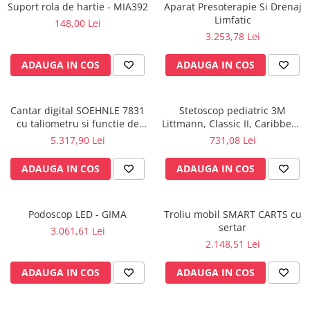
Rampa gaze medicale pat pacient
Suport rola de hartie - MIA392
Aparat Presoterapie Si Drenaj
Limfatic
148,00 Lei
Rampa iluminat alarmare
3.253,78 Lei
Robineti
Accesorii vase
ADAUGA IN COS
ADAUGA IN COS
Tevi cupru si accesorii
Console tavan sali operatie
Cantar digital SOEHNLE 7831
Stetoscop pediatric 3M
Lavoare apa sterila
cu taliometru si functie de
Littmann, Classic II, Caribbean
Lavoare chirurgicale
BMI
Blue 2153
5.317,90 Lei
731,08 Lei
Adaptori/cuple
ADAUGA IN COS
ADAUGA IN COS
Capsule, filtre finale apa sterila
Prefiltre lavoare
Electrochirurgie
Podoscop LED - GIMA
Troliu mobil SMART CARTS cu
sertar
Manere pentru electrocautere
3.061,61 Lei
2.148,51 Lei
Cabluri pentru pensele bipolare
Cabluri conectare electrozi neutri
ADAUGA IN COS
ADAUGA IN COS
Electrozi neutri
Electrocautere