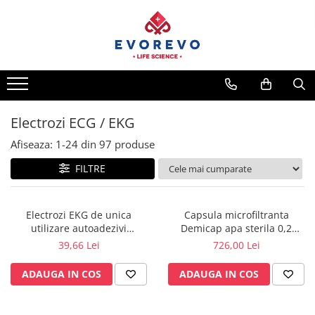
Medical
Metrologie
Nebulizatoare
Termometre
Concentratoare oxigen
Higrometre
Dopplere
Termohigrometre
Electrozi ECG / EKG
Pulsoximetrie
Cronometre
Afiseaza:
1-
24
din
97
produse
Senzori SpO2
FILTRE
Pulsoximetre
Cabluri extensie
Capnometre
Electrozi EKG de unica
Capsula microfiltranta
utilizare autoadezivi
Demicap apa sterila 0,2
Lampi operatie
36x40mm cu capsa, pachet
microni 60 cicluri cu gat gros
39,66 Lei
726,00 Lei
Negatoscoape
100 buc.
ADAUGA IN COS
ADAUGA IN COS
Holter EKG
Perfuzomate