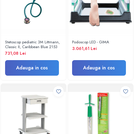
Turbine
Spirometre
Filtre antibacteriene
Piese bucale
Alte dispozitive respiratorii
Stetoscop pediatric 3M Littmann,
Podoscop LED - GIMA
Classic II, Caribbean Blue 2153
Clesti nazali
3.061,61 Lei
731,08 Lei
Investigare si diagnostic
Dermatoscoape
Adauga in cos
Adauga in cos
Audiometre
Laringoscoape
Oglinzi/Lampi frontale
Diapazon
Set ORL/Oftalmo
Lampi examinare
Testare reflexe
Lampi cu infrarosu