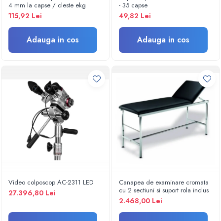
Termometre
4 mm la capse / cleste ekg
- 35 capse
Umidificatoare
115,92 Lei
49,82 Lei
Monitorizare somn
Masurare
Adauga in cos
Adauga in cos
Cantare
Taliometre / Pediometre
Masurare corporala
Alcoolmetre
Prim ajutor, urgenta & reanimare
Targi urgente
Truse urgente
Genti urgente
Gulere cervicale
Masti
Video colposcop AC-2311 LED
Canapea de examinare cromata
Rucsacuri
cu 2 sectiuni si suport rola inclus
27.396,80 Lei
Foarfece
2.468,00 Lei
Truse pentru resuscitare / reanimare