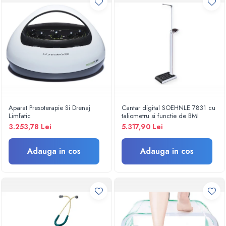
Criocautere
Consumabile medicale si Accesorii
cutii medicamente
Electrozi
Hartie
Accesorii pentru perfuzie
Geluri
Filtre antibacteriene si antivirale
Aparat Presoterapie Si Drenaj
Cantar digital SOEHNLE 7831 cu
Limfatic
taliometru si functie de BMI
Garouri
3.253,78 Lei
5.317,90 Lei
Ochelari de protectie
Gel ECO
Adauga in cos
Adauga in cos
Cabluri EKG (10 fire)
Electrozi ECG / EKG
Sonde TOCO
Sonde US
Vase
Spirometrie