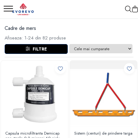
Medical
Metrologie
Cadre de mers
Nebulizatoare
Termometre
Afiseaza:
1-
24
din
82
produse
Concentratoare oxigen
Higrometre
FILTRE
Dopplere
Termohigrometre
Pulsoximetrie
Cronometre
Senzori SpO2
Pulsoximetre
Cabluri extensie
Capnometre
Lampi operatie
Negatoscoape
Holter EKG
Perfuzomate
Capsula microfiltranta Demicap
Sistem (centuri) de prindere targa