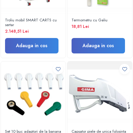
Electroencefalografe
Colposcoape
Osteodensitometre
Troliu mobil SMART CARTS cu
Termometru cu Galiu
Stetoscoape
sertar
18,81 Lei
2.148,51 Lei
Tensiometre
Oftalmoscoape
Adauga in cos
Adauga in cos
Otoscoape
Ingrijirea sanatatii
Aparate apnee
Aparate aerosoli
Aparate masaj
Cantare
Glucometre
Ingrijire personala
Perne si paturi electrice
Perne ortopedice
Tensiometre
Set 10 buc adaptori de la banana
Capsator piele de unica folosinta