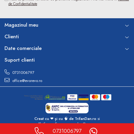
de Confidentialitate
Magazinul meu
Clienti
Date comerciale
Suport clienti
0731006797
office@evorevo.ro
Creat cu ❤ și cu 🧠 de TrifanDan.ro
si
Platforma E-commerce by Gomag
0731006797