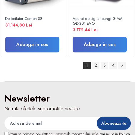
Fizioterapie
Kinetoterapie
Electroterapie
Defibrilator Comen S8
Aparat de sigilat pungi GIMA
GD-301 EVO
31.144,80 Lei
Electroterapie
3.172,44 Lei
Dispozitive ingrijire pacienti
Accesorii scaun cu rotile
Adauga in cos
Adauga in cos
Ingrijire la domiciliu
Saltele antiescara
1
2
3
4
Dispozitive pentru ingrijire pacienti
Holter TA
Dispozitive uz veterinar
Newsletter
Nu rata ofertele si promotiile noastre
Vreau sa primesc newsletter cu promotiile magazinului. Afla mai multe in
Politica