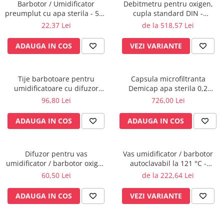
Injectomate
Barbotor / Umidificator
Debitmetru pentru oxigen,
preumplut cu apa sterila - 550
cupla standard DIN -
CPAP si AUTOCPAP
ml - Amsino
MEDIMETER - GCE
22,37 Lei
de la 518,57 Lei
Instrumentar
ADAUGA IN COS
VEZI VARIANTE
Instalatii gaze medicinale
Oxigenatoare
Statii gaze medicinale
Tije barbotoare pentru
Capsula microfiltranta
umidificatoare cu difuzor
Demicap apa sterila 0,2
Prize gaze medicinale
oxigen, set x 10 buc.
microni 60 cicluri cu gat gros
96,80 Lei
726,00 Lei
Regulatoare presiune gaze
medicinale
ADAUGA IN COS
ADAUGA IN COS
Butelii gaze medicale
Carucioare butelii gaze
Conectori gaze medicinale
Difuzor pentru vas
Vas umidificator / barbotor
umidificator / barbotor oxigen
autoclavabil la 121 °C -
Componente statii gaze
- set x 10 buc.
MediWet - GCE
60,50 Lei
de la 222,64 Lei
Panouri control si alarmare
Console ATI si UPU
ADAUGA IN COS
VEZI VARIANTE
Dispozitive si sisteme de prindere /
fixare