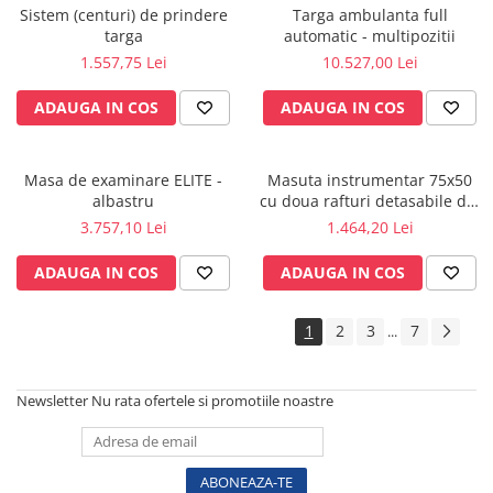
Vase
Sistem (centuri) de prindere
Targa ambulanta full
targa
automatic - multipozitii
Spirometrie
1.557,75 Lei
10.527,00 Lei
Turbine
Spirometre
ADAUGA IN COS
ADAUGA IN COS
Filtre antibacteriene
Piese bucale
Masa de examinare ELITE -
Masuta instrumentar 75x50
Alte dispozitive respiratorii
albastru
cu doua rafturi detasabile din
Clesti nazali
inox - M600879/I
3.757,10 Lei
1.464,20 Lei
Investigare si diagnostic
ADAUGA IN COS
ADAUGA IN COS
Dermatoscoape
Audiometre
1
2
3
7
...
Laringoscoape
Oglinzi/Lampi frontale
Diapazon
Newsletter
Nu rata ofertele si promotiile noastre
Set ORL/Oftalmo
Lampi examinare
Testare reflexe