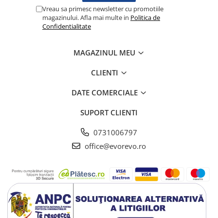
Lampi cu infrarosu
Vreau sa primesc newsletter cu promotiile
magazinului. Afla mai multe in
Politica de
Electroencefalografe
Confidentialitate
Colposcoape
Osteodensitometre
MAGAZINUL MEU
Stetoscoape
Tensiometre
CLIENTI
Oftalmoscoape
DATE COMERCIALE
Otoscoape
Ingrijirea sanatatii
SUPORT CLIENTI
Aparate apnee
0731006797
Aparate aerosoli
office@evorevo.ro
Aparate masaj
Cantare
Glucometre
Ingrijire personala
Perne si paturi electrice
Perne ortopedice