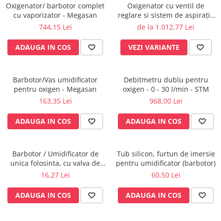
Oxigenator/ barbotor complet
Oxigenator cu ventil de
Radiocautere
cu vaporizator - Megasan
reglare si sistem de aspirație
Aspiratoare de fum
Venturi - Megasan
744,15 Lei
de la 1.012,77 Lei
Criocautere
Consumabile medicale si Accesorii
ADAUGA IN COS
VEZI VARIANTE
cutii medicamente
Electrozi
Barbotor/Vas umidificator
Debitmetru dublu pentru
Hartie
pentru oxigen - Megasan
oxigen - 0 - 30 l/min - STM
Accesorii pentru perfuzie
163,35 Lei
968,00 Lei
Geluri
ADAUGA IN COS
ADAUGA IN COS
Filtre antibacteriene si antivirale
Garouri
Ochelari de protectie
Barbotor / Umidificator de
Tub silicon, furtun de imersie
Gel ECO
unica folosinta, cu valva de
pentru umidificator (barbotor)
siguranta - OS/17-6
16,27 Lei
60,50 Lei
Cabluri EKG (10 fire)
Electrozi ECG / EKG
ADAUGA IN COS
ADAUGA IN COS
Sonde TOCO
Sonde US