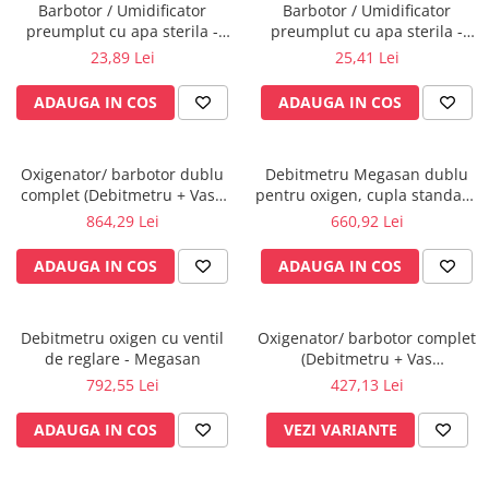
Rampa gaze medicale pat pacient
Barbotor / Umidificator
Barbotor / Umidificator
preumplut cu apa sterila -
preumplut cu apa sterila -
Rampa iluminat alarmare
AquaPak 340 ml - Hudson RCI
AquaPak 650 ml - Hudson RCI
23,89 Lei
25,41 Lei
Robineti
Accesorii vase
ADAUGA IN COS
ADAUGA IN COS
Tevi cupru si accesorii
Console tavan sali operatie
Oxigenator/ barbotor dublu
Debitmetru Megasan dublu
Lavoare apa sterila
complet (Debitmetru + Vase
pentru oxigen, cupla standard
Lavoare chirurgicale
umidificator) - Megasan
DIN
864,29 Lei
660,92 Lei
Adaptori/cuple
ADAUGA IN COS
ADAUGA IN COS
Capsule, filtre finale apa sterila
Prefiltre lavoare
Electrochirurgie
Debitmetru oxigen cu ventil
Oxigenator/ barbotor complet
de reglare - Megasan
(Debitmetru + Vas
Manere pentru electrocautere
umidificator) - Megasan
792,55 Lei
427,13 Lei
Cabluri pentru pensele bipolare
Cabluri conectare electrozi neutri
ADAUGA IN COS
VEZI VARIANTE
Electrozi neutri
Electrocautere