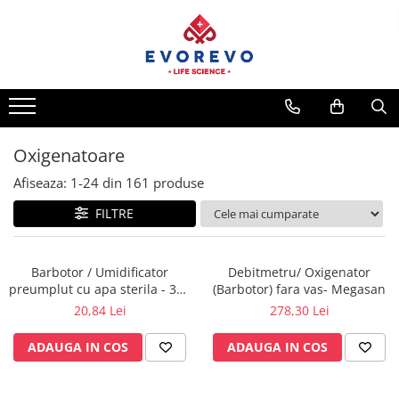
Medical
Metrologie
Nebulizatoare
Termometre
Concentratoare oxigen
Higrometre
Dopplere
Termohigrometre
Oxigenatoare
Pulsoximetrie
Cronometre
Afiseaza:
1-
24
din
161
produse
Senzori SpO2
FILTRE
Pulsoximetre
Cabluri extensie
Capnometre
Barbotor / Umidificator
Debitmetru/ Oxigenator
preumplut cu apa sterila - 350
(Barbotor) fara vas- Megasan
Lampi operatie
ml - Amsino
20,84 Lei
278,30 Lei
Negatoscoape
ADAUGA IN COS
ADAUGA IN COS
Holter EKG
Perfuzomate