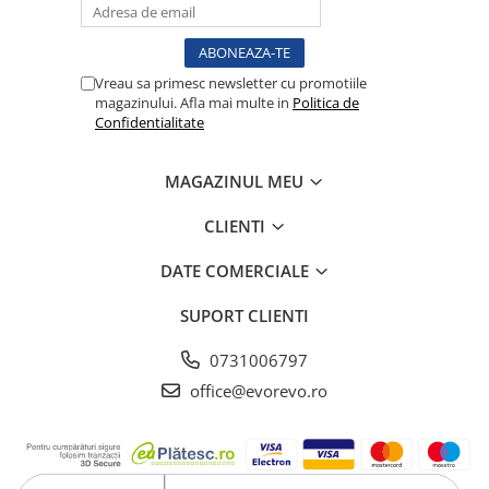
Lampi cu infrarosu
Electroencefalografe
Colposcoape
Vreau sa primesc newsletter cu promotiile
Osteodensitometre
magazinului. Afla mai multe in
Politica de
Confidentialitate
Stetoscoape
Tensiometre
MAGAZINUL MEU
Oftalmoscoape
Otoscoape
CLIENTI
Ingrijirea sanatatii
DATE COMERCIALE
Aparate apnee
Aparate aerosoli
SUPORT CLIENTI
Aparate masaj
0731006797
Cantare
office@evorevo.ro
Glucometre
Ingrijire personala
Perne si paturi electrice
Perne ortopedice