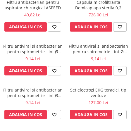
Injectomate
Filtru antibacterian pentru
Capsula microfiltranta
aspirator chirurgical ASPEED
Demicap apa sterila 0,2
CPAP si AUTOCPAP
microni 60 cicluri cu gat gros
49,82 Lei
726,00 Lei
Instrumentar
ADAUGA IN COS
ADAUGA IN COS
Instalatii gaze medicinale
Oxigenatoare
Statii gaze medicinale
Filtru antiviral si antibacterian
Filtru antiviral si antibacterian
pentru spirometrie - int Ø
pentru spirometrie - int Ø
Prize gaze medicinale
27,0 x ext Ø 30,5 mm / int Ø
27,0 x ext Ø 30,0 mm / int Ø
9,14 Lei
9,14 Lei
Regulatoare presiune gaze
29,5 x ext Ø 32,8 mm
30,5 x ext Ø 34,5 mm
medicinale
ADAUGA IN COS
ADAUGA IN COS
Butelii gaze medicale
Carucioare butelii gaze
Conectori gaze medicinale
Filtru antiviral si antibacterian
Set electrozi EKG toracici, tip
pentru spirometrie - int Ø
ventuze
Componente statii gaze
27,0 x ext Ø 30,0 mm / int Ø
9,14 Lei
127,00 Lei
Panouri control si alarmare
27,5 x ext Ø 30,0 mm
Console ATI si UPU
ADAUGA IN COS
ADAUGA IN COS
Dispozitive si sisteme de prindere /
fixare