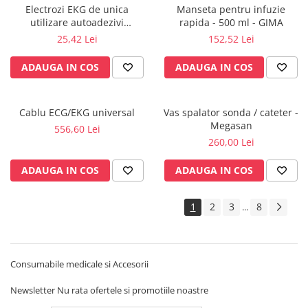
Vase
Electrozi EKG de unica
Manseta pentru infuzie
utilizare autoadezivi
rapida - 500 ml - GIMA
Spirometrie
50x48mm cu capsa, pachet 50
25,42 Lei
152,52 Lei
Turbine
buc.
Spirometre
ADAUGA IN COS
ADAUGA IN COS
Filtre antibacteriene
Piese bucale
Cablu ECG/EKG universal
Vas spalator sonda / cateter -
Alte dispozitive respiratorii
Megasan
556,60 Lei
Clesti nazali
260,00 Lei
Investigare si diagnostic
ADAUGA IN COS
ADAUGA IN COS
Dermatoscoape
Audiometre
1
2
3
8
...
Laringoscoape
Oglinzi/Lampi frontale
Diapazon
Consumabile medicale si Accesorii
Set ORL/Oftalmo
Lampi examinare
Newsletter
Nu rata ofertele si promotiile noastre
Testare reflexe