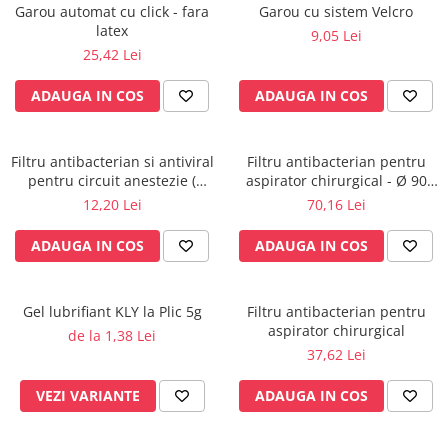
Garou automat cu click - fara
Garou cu sistem Velcro
Radiocautere
latex
9,05 Lei
Aspiratoare de fum
25,42 Lei
Criocautere
Consumabile medicale si Accesorii
ADAUGA IN COS
ADAUGA IN COS
cutii medicamente
Electrozi
Filtru antibacterian si antiviral
Filtru antibacterian pentru
Hartie
pentru circuit anestezie (
aspirator chirurgical - Ø 90
Accesorii pentru perfuzie
HMEF)
mm
12,20 Lei
70,16 Lei
Geluri
ADAUGA IN COS
ADAUGA IN COS
Filtre antibacteriene si antivirale
Garouri
Ochelari de protectie
Gel lubrifiant KLY la Plic 5g
Filtru antibacterian pentru
Gel ECO
aspirator chirurgical
de la 1,38 Lei
37,62 Lei
Cabluri EKG (10 fire)
Electrozi ECG / EKG
VEZI VARIANTE
ADAUGA IN COS
Sonde TOCO
Sonde US