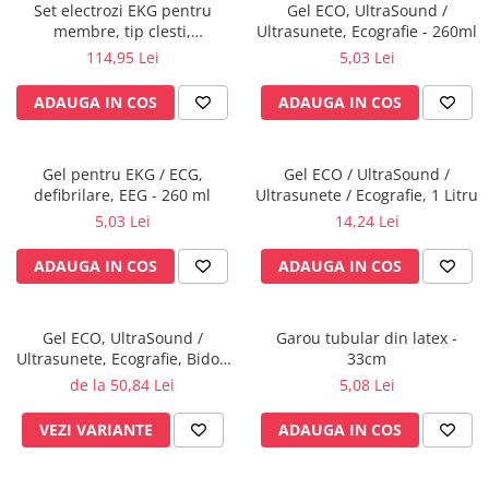
Rampa gaze medicale pat pacient
Set electrozi EKG pentru
Gel ECO, UltraSound /
membre, tip clesti,
Ultrasunete, Ecografie - 260ml
Rampa iluminat alarmare
reutilizabili.
114,95 Lei
5,03 Lei
Robineti
Accesorii vase
ADAUGA IN COS
ADAUGA IN COS
Tevi cupru si accesorii
Console tavan sali operatie
Gel pentru EKG / ECG,
Gel ECO / UltraSound /
Lavoare apa sterila
defibrilare, EEG - 260 ml
Ultrasunete / Ecografie, 1 Litru
Lavoare chirurgicale
5,03 Lei
14,24 Lei
Adaptori/cuple
ADAUGA IN COS
ADAUGA IN COS
Capsule, filtre finale apa sterila
Prefiltre lavoare
Electrochirurgie
Gel ECO, UltraSound /
Garou tubular din latex -
Ultrasunete, Ecografie, Bidon
33cm
Manere pentru electrocautere
5 Litri
de la 50,84 Lei
5,08 Lei
Cabluri pentru pensele bipolare
Cabluri conectare electrozi neutri
VEZI VARIANTE
ADAUGA IN COS
Electrozi neutri
Electrocautere