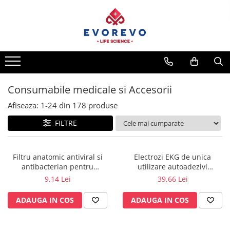
Medical
Metrologie
Nebulizatoare
Termometre
Concentratoare oxigen
Higrometre
Dopplere
Termohigrometre
Consumabile medicale si Accesorii
Pulsoximetrie
Cronometre
Afiseaza:
1-
24
din
178
produse
Senzori SpO2
FILTRE
Pulsoximetre
Cabluri extensie
Capnometre
Filtru anatomic antiviral si
Electrozi EKG de unica
antibacterian pentru
utilizare autoadezivi
Lampi operatie
spirometrie – int. Ø 27,5mm x
36x40mm cu capsa, pachet
9,14 Lei
39,66 Lei
Negatoscoape
ext. Ø 30,0mm
100 buc.
ADAUGA IN COS
ADAUGA IN COS
Holter EKG
Perfuzomate