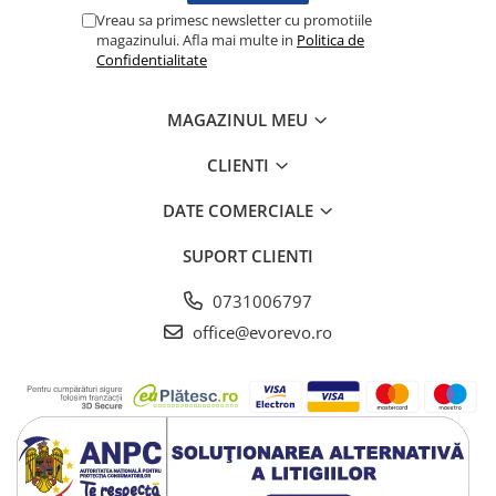
Vreau sa primesc newsletter cu promotiile
Testare reflexe
magazinului. Afla mai multe in
Politica de
Lampi cu infrarosu
Confidentialitate
Electroencefalografe
Colposcoape
MAGAZINUL MEU
Osteodensitometre
CLIENTI
Stetoscoape
Tensiometre
DATE COMERCIALE
Oftalmoscoape
SUPORT CLIENTI
Otoscoape
Ingrijirea sanatatii
0731006797
Aparate apnee
office@evorevo.ro
Aparate aerosoli
Aparate masaj
Cantare
Glucometre
Ingrijire personala
Perne si paturi electrice