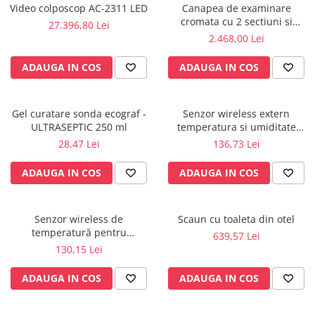
Video colposcop AC-2311 LED
Canapea de examinare
Electrocautere
cromata cu 2 sectiuni si
27.396,80 Lei
Radiocautere
suport rola inclus
2.468,00 Lei
Aspiratoare de fum
ADAUGA IN COS
ADAUGA IN COS
Criocautere
Consumabile medicale si Accesorii
cutii medicamente
Gel curatare sonda ecograf -
Senzor wireless extern
ULTRASEPTIC 250 ml
temperatura si umiditate
Electrozi
pentru KLIMALOGG PRO -
28,47 Lei
136,73 Lei
Hartie
30.3180IT
Accesorii pentru perfuzie
ADAUGA IN COS
ADAUGA IN COS
Geluri
Filtre antibacteriene si antivirale
Senzor wireless de
Scaun cu toaleta din otel
Garouri
temperatură pentru
639,57 Lei
Ochelari de protectie
KlimaLogg Pro - 30.3181IT
130,15 Lei
Gel ECO
Cabluri EKG (10 fire)
ADAUGA IN COS
ADAUGA IN COS
Electrozi ECG / EKG
Sonde TOCO