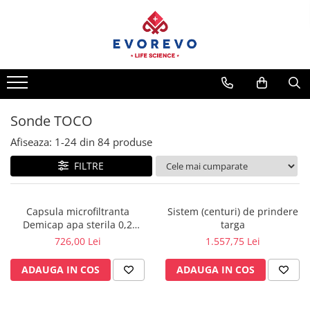
Toate Produsele
Medical
Nebulizatoare
Concentratoare oxigen
Sonde TOCO
Dopplere
Afiseaza:
1-
24
din
84
produse
Pulsoximetrie
FILTRE
Senzori SpO2
Pulsoximetre
Capsula microfiltranta
Sistem (centuri) de prindere
Cabluri extensie
Demicap apa sterila 0,2
targa
Capnometre
microni 60 cicluri cu gat gros
726,00 Lei
1.557,75 Lei
Lampi operatie
ADAUGA IN COS
ADAUGA IN COS
Negatoscoape
Holter EKG