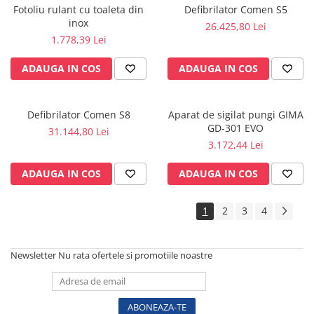
Fotoliu rulant cu toaleta din
Defibrilator Comen S5
Sonde US
inox
26.425,80 Lei
Vase
1.778,39 Lei
Spirometrie
ADAUGA IN COS
ADAUGA IN COS
Turbine
Spirometre
Filtre antibacteriene
Defibrilator Comen S8
Aparat de sigilat pungi GIMA
Piese bucale
GD-301 EVO
31.144,80 Lei
3.172,44 Lei
Alte dispozitive respiratorii
Clesti nazali
ADAUGA IN COS
ADAUGA IN COS
Investigare si diagnostic
Dermatoscoape
1
2
3
4
Audiometre
Laringoscoape
Newsletter
Nu rata ofertele si promotiile noastre
Oglinzi/Lampi frontale
Diapazon
Set ORL/Oftalmo
Lampi examinare