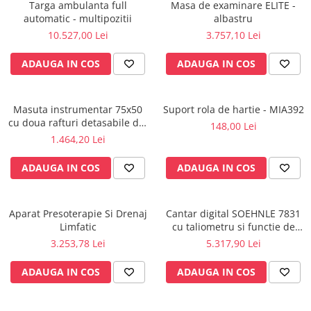
Targa ambulanta full
Masa de examinare ELITE -
Perfuzomate
automatic - multipozitii
albastru
Injectomate
10.527,00 Lei
3.757,10 Lei
CPAP si AUTOCPAP
ADAUGA IN COS
ADAUGA IN COS
Instrumentar
Instalatii gaze medicinale
Masuta instrumentar 75x50
Suport rola de hartie - MIA392
Oxigenatoare
cu doua rafturi detasabile din
148,00 Lei
Statii gaze medicinale
inox - M600879/I
1.464,20 Lei
Prize gaze medicinale
ADAUGA IN COS
ADAUGA IN COS
Regulatoare presiune gaze
medicinale
Butelii gaze medicale
Aparat Presoterapie Si Drenaj
Cantar digital SOEHNLE 7831
Carucioare butelii gaze
Limfatic
cu taliometru si functie de
Conectori gaze medicinale
BMI
3.253,78 Lei
5.317,90 Lei
Componente statii gaze
ADAUGA IN COS
ADAUGA IN COS
Panouri control si alarmare
Console ATI si UPU
Dispozitive si sisteme de prindere /