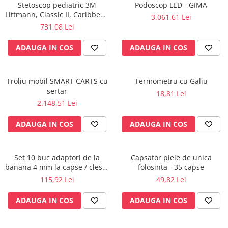
Stetoscop pediatric 3M
Podoscop LED - GIMA
fixare
Littmann, Classic II, Caribbean
3.061,61 Lei
Rampa gaze medicale pat pacient
Blue 2153
731,08 Lei
Rampa iluminat alarmare
ADAUGA IN COS
ADAUGA IN COS
Robineti
Accesorii vase
Tevi cupru si accesorii
Troliu mobil SMART CARTS cu
Termometru cu Galiu
Console tavan sali operatie
sertar
18,81 Lei
Lavoare apa sterila
2.148,51 Lei
Lavoare chirurgicale
ADAUGA IN COS
ADAUGA IN COS
Adaptori/cuple
Capsule, filtre finale apa sterila
Prefiltre lavoare
Set 10 buc adaptori de la
Capsator piele de unica
banana 4 mm la capse / cleste
folosinta - 35 capse
Electrochirurgie
ekg
115,92 Lei
49,82 Lei
Manere pentru electrocautere
Cabluri pentru pensele bipolare
ADAUGA IN COS
ADAUGA IN COS
Cabluri conectare electrozi neutri
Electrozi neutri