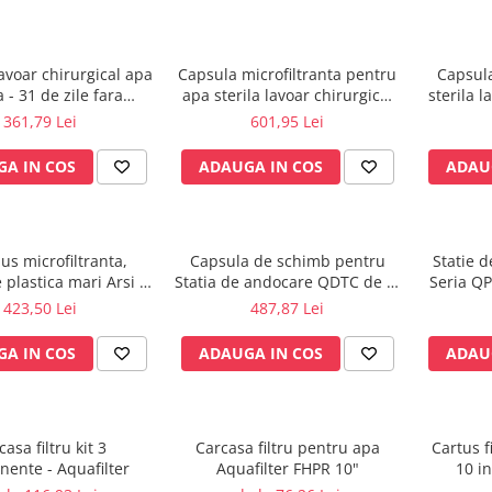
avoar chirurgical apa
Capsula microfiltranta pentru
Capsula
a - 31 de zile fara
apa sterila lavoar chirurgical
sterila l
erilizare - JET
-62/93 zile, fara autoclavare -
s
361,79 Lei
601,95 Lei
JET
A IN COS
ADAUGA IN COS
ADAU
us microfiltranta,
Capsula de schimb pentru
Statie 
 plastica mari Arsi -
Statia de andocare QDTC de la
Seria QP
ile fara sterilizare
PALL - 62/93 de zile
f
423,50 Lei
487,87 Lei
A IN COS
ADAUGA IN COS
ADAU
casa filtru kit 3
Carcasa filtru pentru apa
Cartus f
ente - Aquafilter
Aquafilter FHPR 10"
10 i