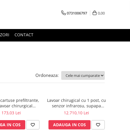
0731006797
0,00
ZORI
CONTACT
Ordoneaza:
 cartuse prefiltrante,
Lavoar chirugical cu 1 post, cu
avoar chirurgical
senzor infrarosu, supapa
filtre de: 20; 10; 5; 1;
electronica
173,03 Lei
12.710,10 Lei
sau 0,1 microni)
GA IN COS
ADAUGA IN COS