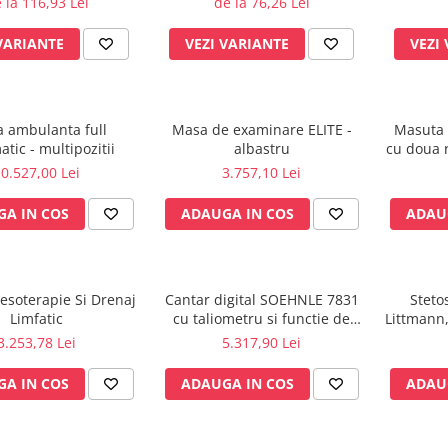
 la 116,93 Lei
de la 76,26 Lei
VARIANTE
VEZI VARIANTE
VEZI
a ambulanta full
Masa de examinare ELITE -
Masuta 
tic - multipozitii
albastru
cu doua r
in
0.527,00 Lei
3.757,10 Lei
A IN COS
ADAUGA IN COS
ADAU
esoterapie Si Drenaj
Cantar digital SOEHNLE 7831
Steto
Limfatic
cu taliometru si functie de
Littmann,
BMI
3.253,78 Lei
5.317,90 Lei
A IN COS
ADAUGA IN COS
ADAU