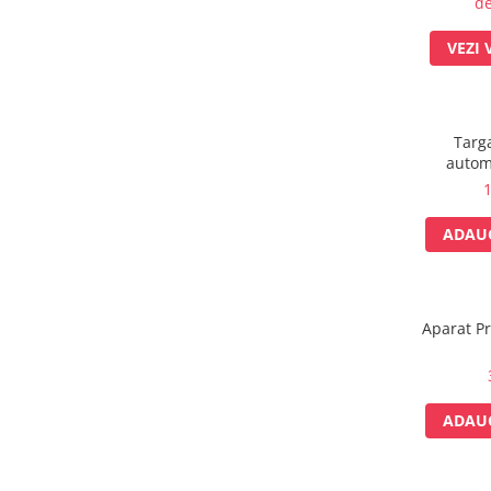
de
fixare
VEZI 
Rampa gaze medicale pat pacient
Rampa iluminat alarmare
Robineti
Accesorii vase
Targ
Tevi cupru si accesorii
automa
1
Console tavan sali operatie
Lavoare apa sterila
ADAUG
Lavoare chirurgicale
Adaptori/cuple
Capsule, filtre finale apa sterila
Aparat Pr
Prefiltre lavoare
Electrochirurgie
Manere pentru electrocautere
ADAUG
Cabluri pentru pensele bipolare
Cabluri conectare electrozi neutri
Electrozi neutri