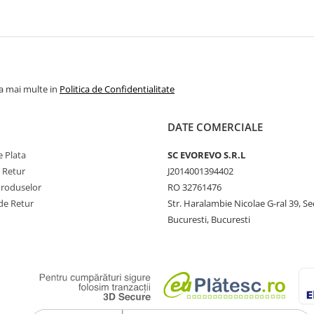
la mai multe in
Politica de Confidentialitate
DATE COMERCIALE
 Plata
SC​ ​EVOREVO​ ​S.R.L
e Retur
J2014001394402
Produselor
RO 32761476
de Retur
Str. Haralambie Nicolae G-ral 39, Se
Bucuresti, Bucuresti