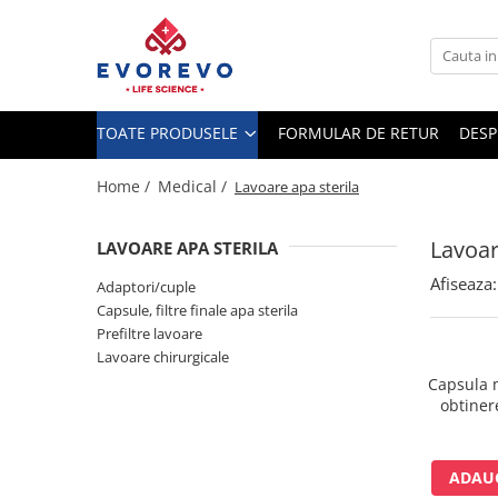
Toate Produsele
Medical
TOATE PRODUSELE
FORMULAR DE RETUR
DESP
Nebulizatoare
Concentratoare oxigen
Home /
Medical /
Lavoare apa sterila
Dopplere
Lavoar
LAVOARE APA STERILA
Pulsoximetrie
Afiseaza:
Senzori SpO2
Adaptori/cuple
Capsule, filtre finale apa sterila
Pulsoximetre
Prefiltre lavoare
Cabluri extensie
Lavoare chirurgicale
Capnometre
Capsula m
obtiner
Lampi operatie
chirur
Negatoscoape
Holter EKG
ADAUG