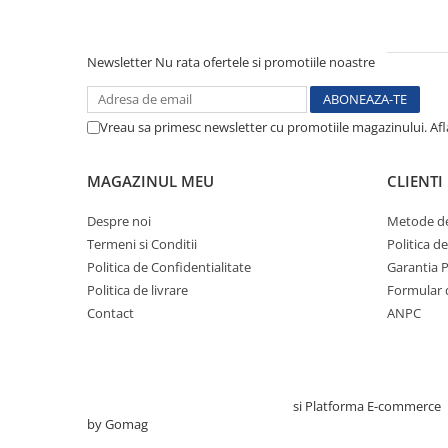
Electrocautere
Radiocautere
Newsletter
Nu rata ofertele si promotiile noastre
Aspiratoare de fum
Criocautere
Consumabile medicale si Accesorii
Vreau sa primesc newsletter cu promotiile magazinului. Af
cutii medicamente
MAGAZINUL MEU
CLIENTI
Electrozi
Hartie
Despre noi
Metode de
Accesorii pentru perfuzie
Termeni si Conditii
Politica d
Geluri
Politica de Confidentialitate
Garantia 
Filtre antibacteriene si antivirale
Politica de livrare
Formular 
Garouri
Contact
ANPC
Ochelari de protectie
Gel ECO
Cabluri EKG (10 fire)
Creat cu ❤ și cu 🧠 de TrifanDan.ro
si
Platforma E-commerce
Electrozi ECG / EKG
by Gomag
Sonde TOCO