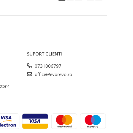
SUPORT CLIENTI
0731006797
office@evorevo.ro
ctor 4