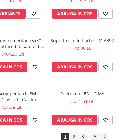
15,15 Lei
1.557,75 Lei
 VARIANTE
ADAUGA IN COS
instrumentar 75x50
Suport rola de hartie - MIA392
afturi detasabile din
148,00 Lei
ox - M600879/I
1.464,20 Lei
GA IN COS
ADAUGA IN COS
scop pediatric 3M
Podoscop LED - GIMA
 Classic II, Caribbean
3.061,61 Lei
Blue 2153
731,08 Lei
GA IN COS
ADAUGA IN COS
1
2
3
5
...