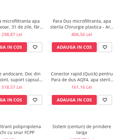
 microfiltranta apa
Para Dus microfiltranta, apa
avoar, 31 de zile, fără
sterila Chirurgie plastica - Arsi
terlizare - JET
- 31 de zile
298,87 Lei
406,56 Lei
GA IN COS
ADAUGA IN COS
de andocare, Doc din
Conector rapid (Quick) pentru
oint, suport capsulă
Para de dus AQF4, apa sterilă
iltrantă QJ212
de la Pall.
518,57 Lei
161,16 Lei
GA IN COS
ADAUGA IN COS
iltrant polipropilena
Sistem (centuri) de prindere
nchi cu snur FCPP
targa