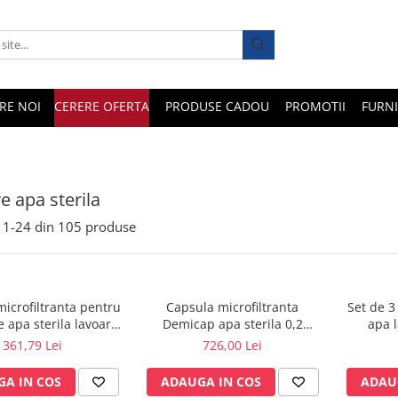
RE NOI
CERERE OFERTA
PRODUSE CADOU
PROMOTII
FURNI
e apa sterila
1-
24
din
105
produse
icrofiltranta pentru
Capsula microfiltranta
Set de 3
e apa sterila lavoar
Demicap apa sterila 0,2
apa l
gical, 31 zile fara
microni 60 cicluri cu gat gros
(optional 
361,79 Lei
726,00 Lei
autoclavare
0,5 
A IN COS
ADAUGA IN COS
ADAU