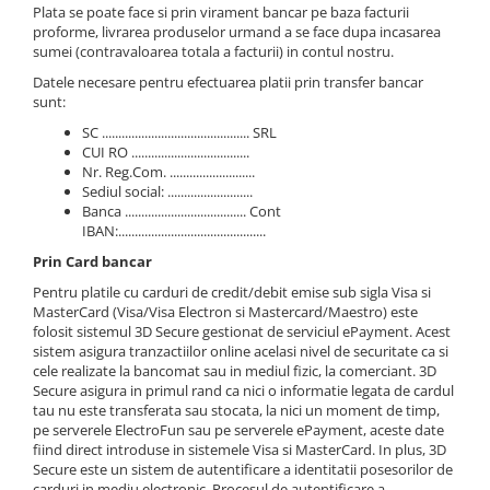
Injectomate
Plata se poate face si prin virament bancar pe baza facturii
proforme, livrarea produselor urmand a se face dupa incasarea
CPAP si AUTOCPAP
sumei (contravaloarea totala a facturii) in contul nostru.
Instrumentar
Datele necesare pentru efectuarea platii prin transfer bancar
sunt:
Instalatii gaze medicinale
SC ............................................. SRL
Oxigenatoare
CUI RO ....................................
Statii gaze medicinale
Nr. Reg.Com. ..........................
Sediul social: ..........................
Prize gaze medicinale
Banca ..................................... Cont
Regulatoare presiune gaze
IBAN:.............................................
medicinale
Prin Card bancar
Butelii gaze medicale
Pentru platile cu carduri de credit/debit emise sub sigla Visa si
Carucioare butelii gaze
MasterCard (Visa/Visa Electron si Mastercard/Maestro) este
folosit sistemul 3D Secure gestionat de serviciul ePayment. Acest
Conectori gaze medicinale
sistem asigura tranzactiilor online acelasi nivel de securitate ca si
Componente statii gaze
cele realizate la bancomat sau in mediul fizic, la comerciant. 3D
Secure asigura in primul rand ca nici o informatie legata de cardul
Panouri control si alarmare
tau nu este transferata sau stocata, la nici un moment de timp,
Console ATI si UPU
pe serverele ElectroFun sau pe serverele ePayment, aceste date
Dispozitive si sisteme de prindere /
fiind direct introduse in sistemele Visa si MasterCard. In plus, 3D
Secure este un sistem de autentificare a identitatii posesorilor de
fixare
carduri in mediu electronic. Procesul de autentificare a