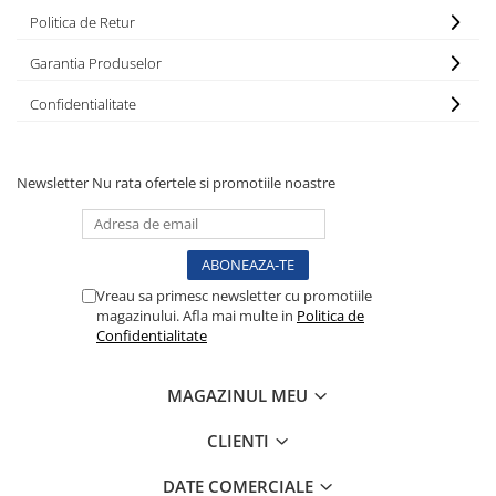
Radiocautere
Politica de Retur
Aspiratoare de fum
Garantia Produselor
Criocautere
Consumabile medicale si Accesorii
Confidentialitate
cutii medicamente
Electrozi
Newsletter
Nu rata ofertele si promotiile noastre
Hartie
Accesorii pentru perfuzie
Geluri
Filtre antibacteriene si antivirale
Vreau sa primesc newsletter cu promotiile
Garouri
magazinului. Afla mai multe in
Politica de
Ochelari de protectie
Confidentialitate
Gel ECO
Cabluri EKG (10 fire)
MAGAZINUL MEU
Electrozi ECG / EKG
CLIENTI
Sonde TOCO
Sonde US
DATE COMERCIALE