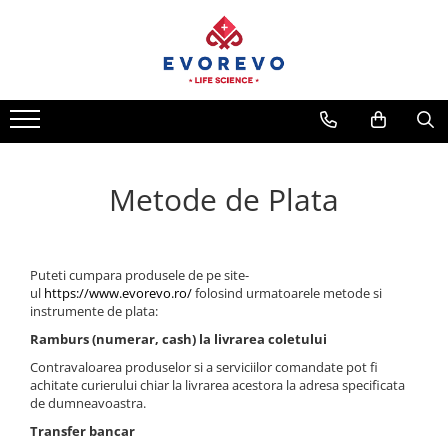
Medical
Metrologie
Nebulizatoare
Termometre
Concentratoare oxigen
Higrometre
Dopplere
Termohigrometre
Metode de Plata
Pulsoximetrie
Cronometre
Senzori SpO2
Pulsoximetre
Cabluri extensie
Puteti cumpara produsele de pe site-
ul
https://www.evorevo.ro/
folosind urmatoarele metode si
Capnometre
instrumente de plata:
Lampi operatie
Ramburs (numerar, cash) la livrarea coletului
Negatoscoape
Contravaloarea produselor si a serviciilor comandate pot fi
achitate curierului chiar la livrarea acestora la adresa specificata
Holter EKG
de dumneavoastra.
Perfuzomate
Transfer bancar