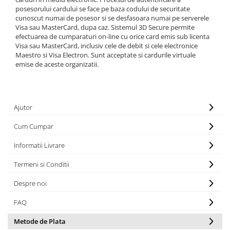
Rampa gaze medicale pat pacient
posesorului cardului se face pe baza codului de securitate
Rampa iluminat alarmare
cunoscut numai de posesor si se desfasoara numai pe serverele
Visa sau MasterCard, dupa caz. Sistemul 3D Secure permite
Robineti
efectuarea de cumparaturi on-line cu orice card emis sub licenta
Accesorii vase
Visa sau MasterCard, inclusiv cele de debit si cele electronice
Maestro si Visa Electron. Sunt acceptate si cardurile virtuale
Tevi cupru si accesorii
emise de aceste organizatii.
Console tavan sali operatie
Lavoare apa sterila
Lavoare chirurgicale
Ajutor
Adaptori/cuple
Cum Cumpar
Capsule, filtre finale apa sterila
Prefiltre lavoare
Informatii Livrare
Electrochirurgie
Termeni si Conditii
Manere pentru electrocautere
Cabluri pentru pensele bipolare
Despre noi
Cabluri conectare electrozi neutri
FAQ
Electrozi neutri
Metode de Plata
Electrocautere