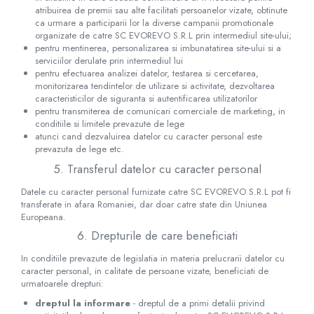
Mese chirurgicale
atribuirea de premii sau alte facilitati persoanelor vizate, obtinute
ca urmare a participarii lor la diverse campanii promotionale
Suporturi pentru monitoare
organizate de catre SC​ ​EVOREVO​ ​S.R.L prin intermediul site-ului;
Lift pacienti
pentru mentinerea, personalizarea si imbunatatirea site-ului si a
Recuperare medicala
serviciilor derulate prin intermediul lui
pentru efectuarea analizei datelor, testarea si cercetarea,
Benzi kinesiologice
monitorizarea tendintelor de utilizare si activitate, dezvoltarea
caracteristicilor de siguranta si autentificarea utilizatorilor
Carje
pentru transmiterea de comunicari comerciale de marketing, in
Bastoane
conditiile si limitele prevazute de lege
Cadre de mers
atunci cand dezvaluirea datelor cu caracter personal este
prevazuta de lege etc.
Gulere cervicale
5. Transferul datelor cu caracter personal
Rolator cu frana
Saltele antidecubit
Datele cu caracter personal furnizate catre SC​ ​EVOREVO​ ​S.R.L pot fi
transferate in afara Romaniei, dar doar catre state din Uniunea
Scaune pentru dus
Europeana.
Scaune WC
6. Drepturile de care beneficiati
Urinare
In conditiile prevazute de legislatia in materia prelucrarii datelor cu
Ploscare
caracter personal, in calitate de persoane vizate, beneficiati de
Perna dinamica
urmatoarele drepturi:
Scaun cu rotile
dreptul la informare
- dreptul de a primi detalii privind