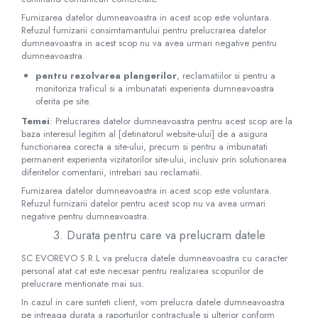
Termometre
Furnizarea datelor dumneavoastra in acest scop este voluntara.
Umidificatoare
Refuzul furnizarii consimtamantului pentru prelucrarea datelor
Monitorizare somn
dumneavoastra in acest scop nu va avea urmari negative pentru
Masurare
dumneavoastra.
pentru rezolvarea plangerilor
, reclamatiilor si pentru a
Cantare
monitoriza traficul si a imbunatati experienta dumneavoastra
Taliometre / Pediometre
oferita pe site.
Masurare corporala
Temei
: Prelucrarea datelor dumneavoastra pentru acest scop are la
Alcoolmetre
baza interesul legitim al [detinatorul website-ului] de a asigura
functionarea corecta a site-ului, precum si pentru a imbunatati
Prim ajutor, urgenta & reanimare
permanent experienta vizitatorilor site-ului, inclusiv prin solutionarea
diferitelor comentarii, intrebari sau reclamatii.
Targi urgente
Furnizarea datelor dumneavoastra in acest scop este voluntara.
Truse urgente
Refuzul furnizarii datelor pentru acest scop nu va avea urmari
Genti urgente
negative pentru dumneavoastra.
Gulere cervicale
3. Durata pentru care va prelucram datele
Masti
SC​ ​EVOREVO​ ​S.R.L va prelucra datele dumneavoastra cu caracter
Rucsacuri
personal atat cat este necesar pentru realizarea scopurilor de
prelucrare mentionate mai sus.
Foarfece
In cazul in care sunteti client, vom prelucra datele dumneavoastra
Truse pentru resuscitare / reanimare
pe intreaga durata a raporturilor contractuale si ulterior conform