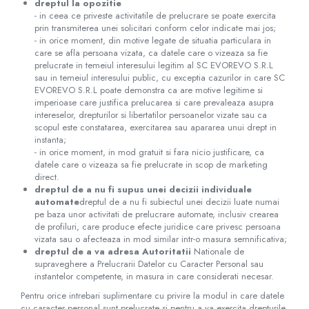
dreptul la opozitie
- in ceea ce priveste activitatile de prelucrare se poate exercita
prin transmiterea unei solicitari conform celor indicate mai jos;
- in orice moment, din motive legate de situatia particulara in
care se afla persoana vizata, ca datele care o vizeaza sa fie
prelucrate in temeiul interesului legitim al SC​ ​EVOREVO​ ​S.R.L
sau in temeiul interesului public, cu exceptia cazurilor in care SC​ ​
EVOREVO​ ​S.R.L poate demonstra ca are motive legitime si
imperioase care justifica prelucarea si care prevaleaza asupra
intereselor, drepturilor si libertatilor persoanelor vizate sau ca
scopul este constatarea, exercitarea sau apararea unui drept in
instanta;
- in orice moment, in mod gratuit si fara nicio justificare, ca
datele care o vizeaza sa fie prelucrate in scop de marketing
direct.
dreptul de a nu fi supus unei decizii individuale
automate
dreptul de a nu fi subiectul unei decizii luate numai
pe baza unor activitati de prelucrare automate, inclusiv crearea
de profiluri, care produce efecte juridice care privesc persoana
vizata sau o afecteaza in mod similar intr-o masura semnificativa;
dreptul de a va adresa Autoritatii
Nationale de
supraveghere a Prelucrarii Datelor cu Caracter Personal sau
instantelor competente, in masura in care considerati necesar.
Pentru orice intrebari suplimentare cu privire la modul in care datele
cu caracter personal sunt prelucrate si pentru a va exercita drepturile