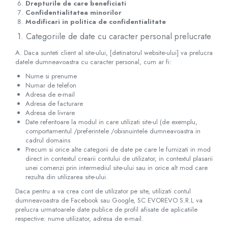
Injectomate
Drepturile de care beneficiati
Confidentialitatea minorilor
CPAP si AUTOCPAP
Modificari in politica de confidentialitate
Instrumentar
1. Categoriile de date cu caracter personal prelucrate
Instalatii gaze medicinale
A. Daca sunteti client al site-ului, [detinatorul website-ului] va prelucra
datele dumneavoastra cu caracter personal, cum ar fi:
Oxigenatoare
Nume si prenume
Statii gaze medicinale
Numar de telefon
Prize gaze medicinale
Adresa de e-mail
Adresa de facturare
Regulatoare presiune gaze medicinale
Adresa de livrare
Butelii gaze medicale
Date referitoare la modul in care utilizati site-ul (de exemplu,
comportamentul /preferintele /obisnuintele dumneavoastra in
Carucioare butelii gaze
cadrul domains
Conectori gaze medicinale
Precum si orice alte categorii de date pe care le furnizati in mod
direct in contextul crearii contului de utilizator, in contextul plasarii
Componente statii gaze
unei comenzi prin intermediul site-ului sau in orice alt mod care
Panouri control si alarmare
rezulta din utilizarea site-ului.
Console ATI si UPU
Daca pentru a va crea cont de utilizator pe site, utilizati contul
Dispozitive si sisteme de prindere / fixare
dumneavoastra de Facebook sau Google, SC​ ​EVOREVO​ ​S.R.L va
prelucra urmatoarele date publice de profil afisate de aplicatiile
Rampa gaze medicale pat pacient
respective: nume utilizator, adresa de e-mail.
Rampa iluminat alarmare