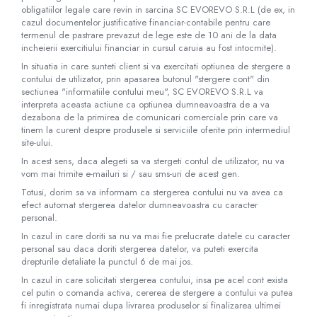
Protectie si acoperiri in urgente
obligatiilor legale care revin in sarcina SC​ ​EVOREVO​ ​S.R.L (de ex, in
Aparatura si echipamente
cazul documentelor justificative financiar-contabile pentru care
termenul de pastrare prevazut de lege este de 10 ani de la data
Protectie personal
incheierii exercitiului financiar in cursul caruia au fost intocmite).
Sterilizare
In situatia in care sunteti client si va exercitati optiunea de stergere a
contului de utilizator, prin apasarea butonul "stergere cont" din
Casolete sterilizare
sectiunea "informatiile contului meu", SC​ ​EVOREVO​ ​S.R.L va
Pungi sterilizare
interpreta aceasta actiune ca optiunea dumneavoastra de a va
dezabona de la primirea de comunicari comerciale prin care va
Indicatori sterilizare
tinem la curent despre produsele si serviciile oferite prin intermediul
Masini sigilat si taiat pungi
site-ului.
Lampi germicide
In acest sens, daca alegeti sa va stergeti contul de utilizator, nu va
vom mai trimite e-mailuri si / sau sms-uri de acest gen.
Sterilizatoare
Totusi, dorim sa va informam ca stergerea contului nu va avea ca
Lampi bactericide
efect automat stergerea datelor dumneavoastra cu caracter
Mobilier medical
personal.
Canapele consultatii
In cazul in care doriti sa nu va mai fie prelucrate datele cu caracter
personal sau daca doriti stergerea datelor, va puteti exercita
Dulapuri instrumente/medicamente
drepturile detaliate la punctul 6 de mai jos.
Noptiere
In cazul in care solicitati stergerea contului, insa pe acel cont exista
Paravane
cel putin o comanda activa, cererea de stergere a contului va putea
fi inregistrata numai dupa livrarea produselor si finalizarea ultimei
Suport perfuzie