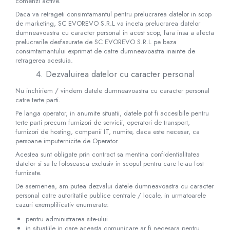
comenzi active.
Trolii si carucioare
Daca va retrageti consimtamantul pentru prelucrarea datelor in scop
Paturi spital electrice
de marketing, SC​ ​EVOREVO​ ​S.R.L va inceta prelucrarea datelor
dumneavoastra cu caracter personal in acest scop, fara insa a afecta
Paturi spital mecanice
prelucrarile desfasurate de SC​ ​EVOREVO​ ​S.R.L pe baza
Paturi nou-nascuti
consimtamantului exprimat de catre dumneavoastra inainte de
Mese ginecologice
retragerea acestuia.
4. Dezvaluirea datelor cu caracter personal
Mese instrumentar
Scaune doctor
Nu inchiriem / vindem datele dumneavoastra cu caracter personal
catre terte parti.
Scaun recoltare sange
Pe langa operator, in anumite situatii, datele pot fi accesibile pentru
Tabureti
terte parti precum furnizori de servicii, operatori de transport,
Targi/brancarde
furnizori de hosting, companii IT, numite, daca este necesar, ca
Masa infasat bebelusi
persoane imputernicite de Operator.
Scaune
Acestea sunt obligate prin contract sa mentina confidentialitatea
datelor si sa le foloseasca exclusiv in scopul pentru care le-au fost
Banchete asteptare
furnizate.
Colectoare pansamente
De asemenea, am putea dezvalui datele dumneavoastra cu caracter
Lampi examinare
personal catre autoritatile publice centrale / locale, in urmatoarele
cazuri exemplificativ enumerate:
Scaun ORL
pentru administrarea site-ului
Scarite
in situatiile in care aceasta comunicare ar fi necesara pentru