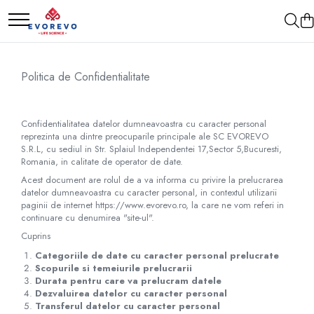
Medical
Metrologie
Nebulizatoare
Termometre
Politica de Confidentialitate
Concentratoare oxigen
Higrometre
Dopplere
Termohigrometre
Confidentialitatea datelor dumneavoastra cu caracter personal
Pulsoximetrie
Cronometre
reprezinta una dintre preocuparile principale ale SC​ ​EVOREVO​ ​
S.R.L, cu sediul in Str. Splaiul Independentei 17,Sector 5,Bucuresti,
Senzori SpO2
Romania, in calitate de operator de date.
Pulsoximetre
Acest document are rolul de a va informa cu privire la prelucrarea
Cabluri extensie
datelor dumneavoastra cu caracter personal, in contextul utilizarii
paginii de internet https://www.evorevo.ro, la care ne vom referi in
Capnometre
continuare cu denumirea "site-ul".
Lampi operatie
Cuprins
Negatoscoape
Categoriile de date cu caracter personal prelucrate
Scopurile si temeiurile prelucrarii
Holter EKG
Durata pentru care va prelucram datele
Dezvaluirea datelor cu caracter personal
Perfuzomate
Transferul datelor cu caracter personal