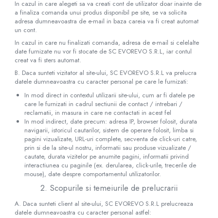
In cazul in care alegeti sa va creati cont de utilizator doar inainte de
Robineti
a finaliza comanda unui produs disponibil pe site, se va solicita
adresa dumneavoastra de e-mail in baza careia va fi creat automat
Accesorii vase
un cont.
Tevi cupru si accesorii
In cazul in care nu finalizati comanda, adresa de e-mail si celelalte
Console tavan sali operatie
date furnizate nu vor fi stocate de SC​ ​EVOREVO​ ​S.R.L, iar contul
creat va fi sters automat.
Lavoare apa sterila
B. Daca sunteti vizitator al site-ului, SC​ ​EVOREVO​ ​S.R.L va prelucra
Lavoare chirurgicale
datele dumneavoastra cu caracter personal pe care le furnizati:
Adaptori/cuple
In mod direct in contextul utilizarii site-ului, cum ar fi datele pe
Capsule, filtre finale apa sterila
care le furnizati in cadrul sectiunii de contact / intrebari /
reclamatii, in masura in care ne contactati in acest fel
Prefiltre lavoare
In mod indirect, date precum: adresa IP, browser folosit, durata
Electrochirurgie
navigarii, istoricul cautarilor, sistem de operare folosit, limba si
pagini vizualizate, URL-uri complete, secventa de click-uri catre,
Manere pentru electrocautere
prin si de la site-ul nostru, informatii sau produse vizualizate /
Cabluri pentru pensele bipolare
cautate, durata vizitelor pe anumite pagini, informatii privind
interactiunea cu paginile (ex. derularea, click-urile, trecerile de
Cabluri conectare electrozi neutri
mouse), date despre comportamentul utilizatorilor.
Electrozi neutri
2. Scopurile si temeiurile de prelucrarii
Electrocautere
A. Daca sunteti client al site-ului, SC​ ​EVOREVO​ ​S.R.L prelucreaza
Radiocautere
datele dumneavoastra cu caracter personal astfel:
Aspiratoare de fum