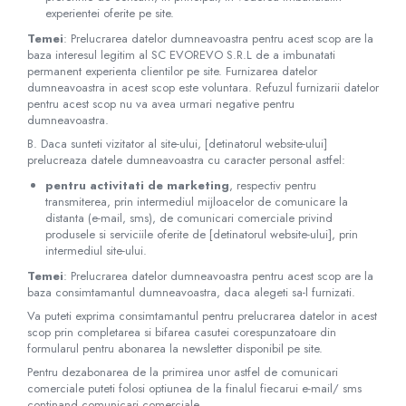
Electroencefalografe
experientei oferite pe site.
Colposcoape
Temei
: Prelucrarea datelor dumneavoastra pentru acest scop are la
Osteodensitometre
baza interesul legitim al SC​ ​EVOREVO​ ​S.R.L de a imbunatati
permanent experienta clientilor pe site. Furnizarea datelor
Stetoscoape
dumneavoastra in acest scop este voluntara. Refuzul furnizarii datelor
Tensiometre
pentru acest scop nu va avea urmari negative pentru
Oftalmoscoape
dumneavoastra.
Otoscoape
B. Daca sunteti vizitator al site-ului, [detinatorul website-ului]
prelucreaza datele dumneavoastra cu caracter personal astfel:
Ingrijirea sanatatii
pentru activitati de marketing
, respectiv pentru
Aparate apnee
transmiterea, prin intermediul mijloacelor de comunicare la
Aparate aerosoli
distanta (e-mail, sms), de comunicari comerciale privind
produsele si serviciile oferite de [detinatorul website-ului], prin
Aparate masaj
intermediul site-ului.
Cantare
Temei
: Prelucrarea datelor dumneavoastra pentru acest scop are la
Glucometre
baza consimtamantul dumneavoastra, daca alegeti sa-l furnizati.
Ingrijire personala
Va puteti exprima consimtamantul pentru prelucrarea datelor in acest
scop prin completarea si bifarea casutei corespunzatoare din
Perne si paturi electrice
formularul pentru abonarea la newsletter disponibil pe site.
Perne ortopedice
Pentru dezabonarea de la primirea unor astfel de comunicari
Tensiometre
comerciale puteti folosi optiunea de la finalul fiecarui e-mail/ sms
continand comunicari comerciale.