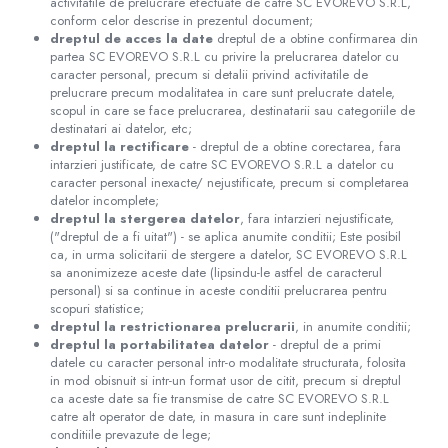
activitatile de prelucrare efectuate de catre SC​ ​EVOREVO​ ​S.R.L,
Fizioterapie
conform celor descrise in prezentul document;
Kinetoterapie
dreptul de acces la date
dreptul de a obtine confirmarea din
partea SC​ ​EVOREVO​ ​S.R.L cu privire la prelucrarea datelor cu
Electroterapie
caracter personal, precum si detalii privind activitatile de
Electroterapie
prelucrare precum modalitatea in care sunt prelucrate datele,
Dispozitive ingrijire pacienti
scopul in care se face prelucrarea, destinatarii sau categoriile de
destinatari ai datelor, etc;
Accesorii scaun cu rotile
dreptul la rectificare
- dreptul de a obtine corectarea, fara
Ingrijire la domiciliu
intarzieri justificate, de catre SC​ ​EVOREVO​ ​S.R.L a datelor cu
caracter personal inexacte/ nejustificate, precum si completarea
Saltele antiescara
datelor incomplete;
dreptul la stergerea datelor
, fara intarzieri nejustificate,
Dispozitive pentru ingrijire pacienti
("dreptul de a fi uitat") - se aplica anumite conditii; Este posibil
Holter TA
ca, in urma solicitarii de stergere a datelor, SC​ ​EVOREVO​ ​S.R.L
Dispozitive uz veterinar
sa anonimizeze aceste date (lipsindu-le astfel de caracterul
personal) si sa continue in aceste conditii prelucrarea pentru
scopuri statistice;
dreptul la restrictionarea prelucrarii
, in anumite conditii;
dreptul la portabilitatea datelor
- dreptul de a primi
datele cu caracter personal intr-o modalitate structurata, folosita
in mod obisnuit si intr-un format usor de citit, precum si dreptul
ca aceste date sa fie transmise de catre SC​ ​EVOREVO​ ​S.R.L
catre alt operator de date, in masura in care sunt indeplinite
conditiile prevazute de lege;