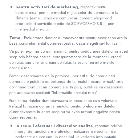
pentru activitati de marketing
, respectiv pentru
Turbine
transmiterea, prin intermediul mijloacelor de comunicare la
Spirometre
distanta (e-mail, sms) de comunicari comerciale privind
produsele si serviciile oferite de SC​ ​EVOREVO​ ​S.R.L, prin
Filtre antibacteriene
intermediul site-ului.
Piese bucale
Temei
: Prelucrarea datelor dumneavoastra pentru acest scop are la
Alte dispozitive respiratorii
baza consimtamantul dumneavoastra, daca alegeti sa-l furnizati.
Clesti nazali
Va puteti exprima consimtamantul pentru prelucrarea datelor in acest
Investigare si diagnostic
scop prin bifarea casutei corespunzatoare de la momentul crearii
contului, sau ulterior crearii contului, la sectiunea informatiile
Dermatoscoape
contului meu.
Audiometre
Pentru dezabonarea de la primirea unor astfel de comunicari
comerciale puteti folosi optiunea de la finalul fiecarui e-mail/ sms
Laringoscoape
continand comunicari comerciale. In plus, puteti sa va dezabonati
Oglinzi/Lampi frontale
prin accesarea sectiunii "Informatiile contului meu".
Diapazon
Furnizarea datelor dumneavoastra in acest scop este voluntara.
Refuzul furnizarii consimtamantului pentru prelucrarea datelor
Set ORL/Oftalmo
dumneavoastra in acest scop nu va avea urmari negative pentru
Lampi examinare
dumneavoastra.
Testare reflexe
in scopul efectuarii diverselor analize
, raportari privind
Lampi cu infrarosu
modul de functionare a site-ului, realizarea de profiluri de
preferinte de consum, in principal, in vederea imbunatatiri