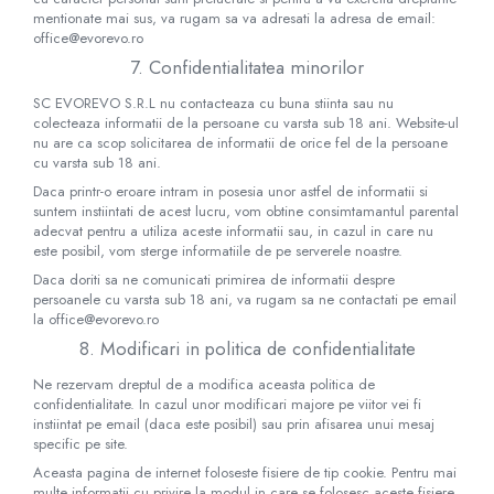
mentionate mai sus, va rugam sa va adresati la adresa de email:
office@evorevo.ro
7. Confidentialitatea minorilor
SC​ ​EVOREVO​ ​S.R.L nu contacteaza cu buna stiinta sau nu
colecteaza informatii de la persoane cu varsta sub 18 ani. Website-ul
nu are ca scop solicitarea de informatii de orice fel de la persoane
cu varsta sub 18 ani.
Daca printr-o eroare intram in posesia unor astfel de informatii si
suntem instiintati de acest lucru, vom obtine consimtamantul parental
adecvat pentru a utiliza aceste informatii sau, in cazul in care nu
este posibil, vom sterge informatiile de pe serverele noastre.
Daca doriti sa ne comunicati primirea de informatii despre
persoanele cu varsta sub 18 ani, va rugam sa ne contactati pe email
la office@evorevo.ro
8. Modificari in politica de confidentialitate
Ne rezervam dreptul de a modifica aceasta politica de
confidentialitate. In cazul unor modificari majore pe viitor vei fi
instiintat pe email (daca este posibil) sau prin afisarea unui mesaj
specific pe site.
Aceasta pagina de internet foloseste fisiere de tip cookie. Pentru mai
multe informatii cu privire la modul in care se folosesc aceste fisiere,