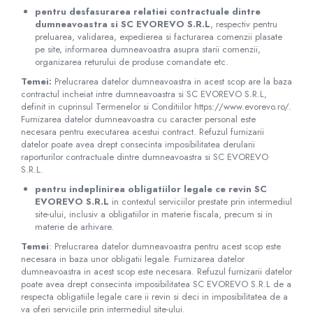
pentru desfasurarea relatiei contractuale dintre
Criocautere
dumneavoastra si SC​ ​EVOREVO​ ​S.R.L
, respectiv pentru
Consumabile medicale si Accesorii
preluarea, validarea, expedierea si facturarea comenzii plasate
pe site, informarea dumneavoastra asupra starii comenzii,
cutii medicamente
organizarea returului de produse comandate etc.
Electrozi
Temei:
Prelucrarea datelor dumneavoastra in acest scop are la baza
Hartie
contractul incheiat intre dumneavoastra si SC​ ​EVOREVO​ ​S.R.L,
definit in cuprinsul Termenelor si Conditiilor https://www.evorevo.ro/.
Accesorii pentru perfuzie
Furnizarea datelor dumneavoastra cu caracter personal este
Geluri
necesara pentru executarea acestui contract. Refuzul furnizarii
datelor poate avea drept consecinta imposibilitatea derularii
Filtre antibacteriene si antivirale
raporturilor contractuale dintre dumneavoastra si SC​ ​EVOREVO​ ​
Garouri
S.R.L.
Ochelari de protectie
pentru indeplinirea obligatiilor legale ce revin SC​ ​
EVOREVO​ ​S.R.L
in contextul serviciilor prestate prin intermediul
Gel ECO
site-ului, inclusiv a obligatiilor in materie fiscala, precum si in
Cabluri EKG (10 fire)
materie de arhivare.
Electrozi ECG / EKG
Temei
: Prelucrarea datelor dumneavoastra pentru acest scop este
Sonde TOCO
necesara in baza unor obligatii legale. Furnizarea datelor
dumneavoastra in acest scop este necesara. Refuzul furnizarii datelor
Sonde US
poate avea drept consecinta imposibilitatea SC​ ​EVOREVO​ ​S.R.L de a
Vase
respecta obligatiile legale care ii revin si deci in imposibilitatea de a
va oferi serviciile prin intermediul site-ului.
Spirometrie