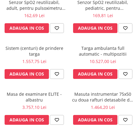
Injectomate
Senzor SpO2 reutilizabil,
Senzor SpO2 reutilizabil,
adult, pentru pulsoximetru
pediatric, pentru
CPAP si AUTOCPAP
profesional CMS 60 D
pulsoximetru profesional CMS
162,69 Lei
169,81 Lei
60D
Instrumentar
ADAUGA IN COS
ADAUGA IN COS
Instalatii gaze medicinale
Oxigenatoare
Statii gaze medicinale
Sistem (centuri) de prindere
Targa ambulanta full
targa
automatic - multipozitii
Prize gaze medicinale
1.557,75 Lei
10.527,00 Lei
Regulatoare presiune gaze
medicinale
ADAUGA IN COS
ADAUGA IN COS
Butelii gaze medicale
Carucioare butelii gaze
Conectori gaze medicinale
Masa de examinare ELITE -
Masuta instrumentar 75x50
albastru
cu doua rafturi detasabile din
Componente statii gaze
inox - M600879/I
3.757,10 Lei
1.464,20 Lei
Panouri control si alarmare
Console ATI si UPU
ADAUGA IN COS
ADAUGA IN COS
Dispozitive si sisteme de prindere /
fixare