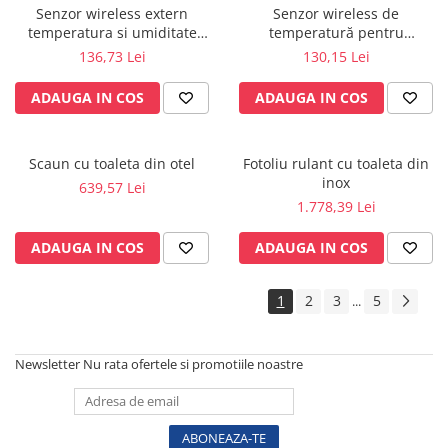
Vase
Senzor wireless extern
Senzor wireless de
temperatura si umiditate
temperatură pentru
Spirometrie
pentru KLIMALOGG PRO -
KlimaLogg Pro - 30.3181IT
136,73 Lei
130,15 Lei
Turbine
30.3180IT
Spirometre
ADAUGA IN COS
ADAUGA IN COS
Filtre antibacteriene
Piese bucale
Scaun cu toaleta din otel
Fotoliu rulant cu toaleta din
Alte dispozitive respiratorii
inox
639,57 Lei
Clesti nazali
1.778,39 Lei
Investigare si diagnostic
ADAUGA IN COS
ADAUGA IN COS
Dermatoscoape
Audiometre
1
2
3
5
...
Laringoscoape
Oglinzi/Lampi frontale
Diapazon
Newsletter
Nu rata ofertele si promotiile noastre
Set ORL/Oftalmo
Lampi examinare
Testare reflexe