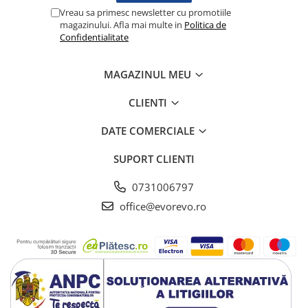
Lampi cu infrarosu
Vreau sa primesc newsletter cu promotiile
magazinului. Afla mai multe in
Politica de
Electroencefalografe
Confidentialitate
Colposcoape
Osteodensitometre
MAGAZINUL MEU
Stetoscoape
Tensiometre
CLIENTI
Oftalmoscoape
DATE COMERCIALE
Otoscoape
Ingrijirea sanatatii
SUPORT CLIENTI
Aparate apnee
0731006797
Aparate aerosoli
office@evorevo.ro
Aparate masaj
Cantare
Glucometre
Ingrijire personala
Perne si paturi electrice
Perne ortopedice