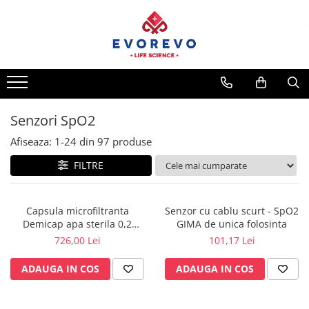
Medical
Metrologie
Nebulizatoare
Termometre
Concentratoare oxigen
Higrometre
Dopplere
Termohigrometre
Senzori SpO2
Pulsoximetrie
Cronometre
Afiseaza:
1-
24
din
97
produse
Senzori SpO2
FILTRE
Pulsoximetre
Cabluri extensie
Capnometre
Capsula microfiltranta
Senzor cu cablu scurt - SpO2
Demicap apa sterila 0,2
GIMA de unica folosinta
Lampi operatie
microni 60 cicluri cu gat gros
726,00 Lei
101,17 Lei
Negatoscoape
ADAUGA IN COS
ADAUGA IN COS
Holter EKG
Perfuzomate