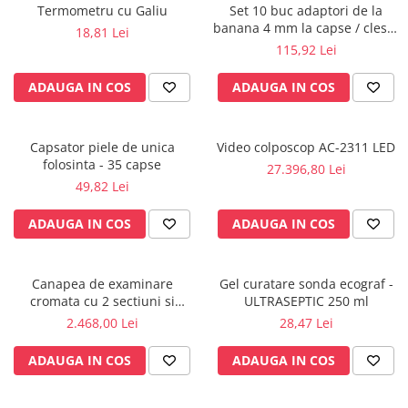
Termometru cu Galiu
Set 10 buc adaptori de la
Radiocautere
banana 4 mm la capse / cleste
18,81 Lei
Aspiratoare de fum
ekg
115,92 Lei
Criocautere
Consumabile medicale si Accesorii
ADAUGA IN COS
ADAUGA IN COS
cutii medicamente
Electrozi
Capsator piele de unica
Video colposcop AC-2311 LED
Hartie
folosinta - 35 capse
27.396,80 Lei
Accesorii pentru perfuzie
49,82 Lei
Geluri
ADAUGA IN COS
ADAUGA IN COS
Filtre antibacteriene si antivirale
Garouri
Ochelari de protectie
Canapea de examinare
Gel curatare sonda ecograf -
Gel ECO
cromata cu 2 sectiuni si
ULTRASEPTIC 250 ml
suport rola inclus
2.468,00 Lei
28,47 Lei
Cabluri EKG (10 fire)
Electrozi ECG / EKG
ADAUGA IN COS
ADAUGA IN COS
Sonde TOCO
Sonde US