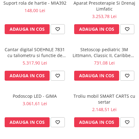
Rampa gaze medicale pat pacient
Suport rola de hartie - MIA392
Aparat Presoterapie Si Drenaj
Limfatic
148,00 Lei
Rampa iluminat alarmare
3.253,78 Lei
Robineti
Accesorii vase
ADAUGA IN COS
ADAUGA IN COS
Tevi cupru si accesorii
Console tavan sali operatie
Cantar digital SOEHNLE 7831
Stetoscop pediatric 3M
Lavoare apa sterila
cu taliometru si functie de
Littmann, Classic II, Caribbean
Lavoare chirurgicale
BMI
Blue 2153
5.317,90 Lei
731,08 Lei
Adaptori/cuple
ADAUGA IN COS
ADAUGA IN COS
Capsule, filtre finale apa sterila
Prefiltre lavoare
Electrochirurgie
Podoscop LED - GIMA
Troliu mobil SMART CARTS cu
sertar
Manere pentru electrocautere
3.061,61 Lei
2.148,51 Lei
Cabluri pentru pensele bipolare
Cabluri conectare electrozi neutri
ADAUGA IN COS
ADAUGA IN COS
Electrozi neutri
Electrocautere