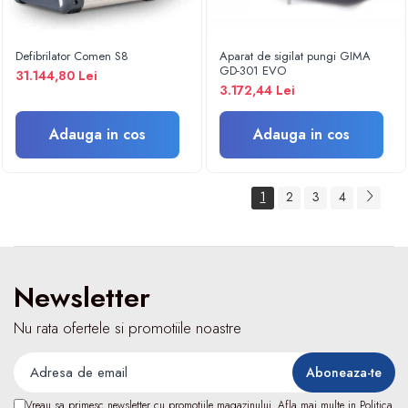
Fizioterapie
Kinetoterapie
Electroterapie
Defibrilator Comen S8
Aparat de sigilat pungi GIMA
GD-301 EVO
31.144,80 Lei
Electroterapie
3.172,44 Lei
Dispozitive ingrijire pacienti
Accesorii scaun cu rotile
Adauga in cos
Adauga in cos
Ingrijire la domiciliu
Saltele antiescara
1
2
3
4
Dispozitive pentru ingrijire pacienti
Holter TA
Dispozitive uz veterinar
Newsletter
Nu rata ofertele si promotiile noastre
Vreau sa primesc newsletter cu promotiile magazinului. Afla mai multe in
Politica