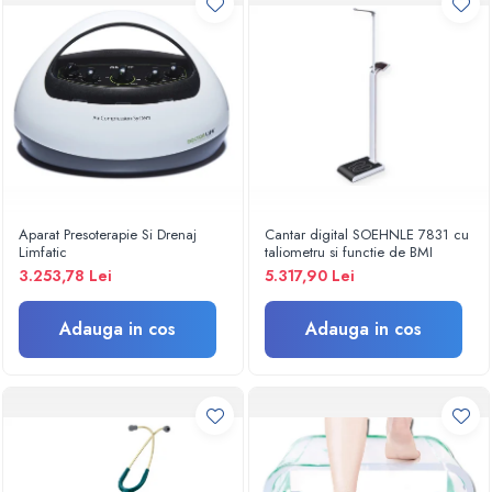
Criocautere
Consumabile medicale si Accesorii
cutii medicamente
Electrozi
Hartie
Accesorii pentru perfuzie
Geluri
Filtre antibacteriene si antivirale
Aparat Presoterapie Si Drenaj
Cantar digital SOEHNLE 7831 cu
Limfatic
taliometru si functie de BMI
Garouri
3.253,78 Lei
5.317,90 Lei
Ochelari de protectie
Gel ECO
Adauga in cos
Adauga in cos
Cabluri EKG (10 fire)
Electrozi ECG / EKG
Sonde TOCO
Sonde US
Vase
Spirometrie