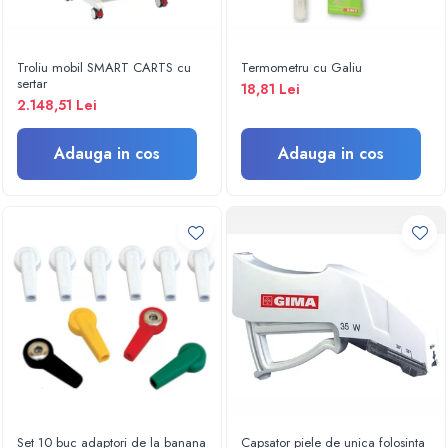
Electroencefalografe
Colposcoape
Osteodensitometre
Troliu mobil SMART CARTS cu
Termometru cu Galiu
Stetoscoape
sertar
18,81 Lei
2.148,51 Lei
Tensiometre
Oftalmoscoape
Adauga in cos
Adauga in cos
Otoscoape
Ingrijirea sanatatii
Aparate apnee
Aparate aerosoli
Aparate masaj
Cantare
Glucometre
Ingrijire personala
Perne si paturi electrice
Perne ortopedice
Tensiometre
Set 10 buc adaptori de la banana
Capsator piele de unica folosinta