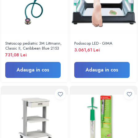
Turbine
Spirometre
Filtre antibacteriene
Piese bucale
Alte dispozitive respiratorii
Stetoscop pediatric 3M Littmann,
Podoscop LED - GIMA
Classic II, Caribbean Blue 2153
Clesti nazali
3.061,61 Lei
731,08 Lei
Investigare si diagnostic
Dermatoscoape
Adauga in cos
Adauga in cos
Audiometre
Laringoscoape
Oglinzi/Lampi frontale
Diapazon
Set ORL/Oftalmo
Lampi examinare
Testare reflexe
Lampi cu infrarosu