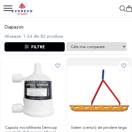
Medical
Metrologie
Diapazon
Nebulizatoare
Termometre
Afiseaza:
1-
24
din
82
produse
Concentratoare oxigen
Higrometre
FILTRE
Dopplere
Termohigrometre
Pulsoximetrie
Cronometre
Senzori SpO2
Pulsoximetre
Cabluri extensie
Capnometre
Lampi operatie
Negatoscoape
Holter EKG
Perfuzomate
Capsula microfiltranta Demicap
Sistem (centuri) de prindere targa