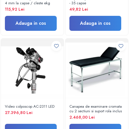
Termometre
4 mm la capse / cleste ekg
- 35 capse
Umidificatoare
115,92 Lei
49,82 Lei
Monitorizare somn
Masurare
Adauga in cos
Adauga in cos
Cantare
Taliometre / Pediometre
Masurare corporala
Alcoolmetre
Prim ajutor, urgenta & reanimare
Targi urgente
Truse urgente
Genti urgente
Gulere cervicale
Masti
Video colposcop AC-2311 LED
Canapea de examinare cromata
Rucsacuri
cu 2 sectiuni si suport rola inclus
27.396,80 Lei
Foarfece
2.468,00 Lei
Truse pentru resuscitare / reanimare