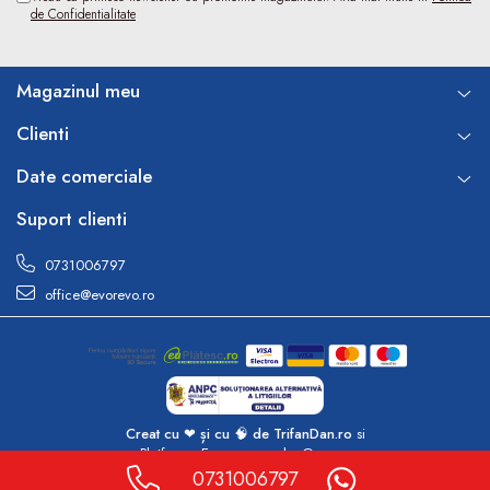
de Confidentialitate
Magazinul meu
Clienti
Date comerciale
Suport clienti
0731006797
office@evorevo.ro
Creat cu ❤ și cu 🧠 de TrifanDan.ro
si
Platforma E-commerce by Gomag
0731006797