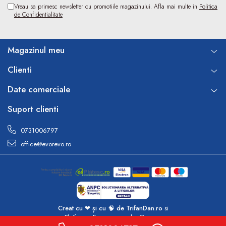
Vreau sa primesc newsletter cu promotiile magazinului. Afla mai multe in
Politica
de Confidentialitate
Magazinul meu
Clienti
Date comerciale
Suport clienti
0731006797
office@evorevo.ro
Creat cu ❤ și cu 🧠 de TrifanDan.ro
si
Platforma E-commerce by Gomag