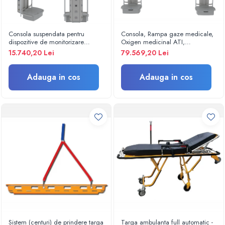
Electroencefalografe
Colposcoape
Osteodensitometre
Consola suspendata pentru
Consola, Rampa gaze medicale,
Stetoscoape
dispozitive de monitorizare
Oxigen medicinal ATI,
pacient Model 2, Rotatie 340
suspendata, cu 3 suporti pentru
15.740,20 Lei
79.569,20 Lei
Tensiometre
grade
monitoare.
Oftalmoscoape
Adauga in cos
Adauga in cos
Otoscoape
Ingrijirea sanatatii
Aparate apnee
Aparate aerosoli
Aparate masaj
Cantare
Glucometre
Ingrijire personala
Perne si paturi electrice
Perne ortopedice
Tensiometre
Sistem (centuri) de prindere targa
Targa ambulanta full automatic -