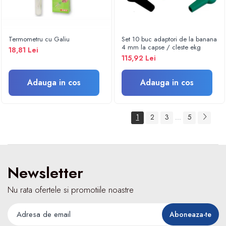
Fizioterapie
Kinetoterapie
Electroterapie
Termometru cu Galiu
Set 10 buc adaptori de la banana
Electroterapie
4 mm la capse / cleste ekg
18,81 Lei
Dispozitive ingrijire pacienti
115,92 Lei
Accesorii scaun cu rotile
Adauga in cos
Adauga in cos
Ingrijire la domiciliu
Saltele antiescara
Dispozitive pentru ingrijire pacienti
1
2
3
5
...
Holter TA
Dispozitive uz veterinar
Newsletter
Nu rata ofertele si promotiile noastre