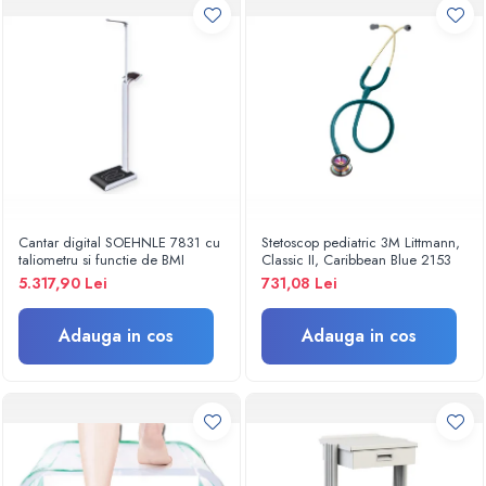
Trolii si carucioare
Paturi spital electrice
Paturi spital mecanice
Paturi nou-nascuti
Mese ginecologice
Mese instrumentar
Scaune doctor
Scaun recoltare sange
Tabureti
Cantar digital SOEHNLE 7831 cu
Stetoscop pediatric 3M Littmann,
taliometru si functie de BMI
Classic II, Caribbean Blue 2153
Targi/brancarde
5.317,90 Lei
731,08 Lei
Masa infasat bebelusi
Scaune
Adauga in cos
Adauga in cos
Banchete asteptare
Colectoare pansamente
Lampi examinare
Scaun ORL
Scarite