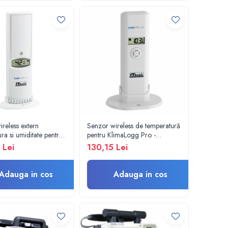
reless extern
Senzor wireless de temperatură
ra si umiditate pentru
pentru KlimaLogg Pro -
GG PRO - 30.3180IT
30.3181IT
 Lei
130,15 Lei
Adauga in cos
Adauga in cos