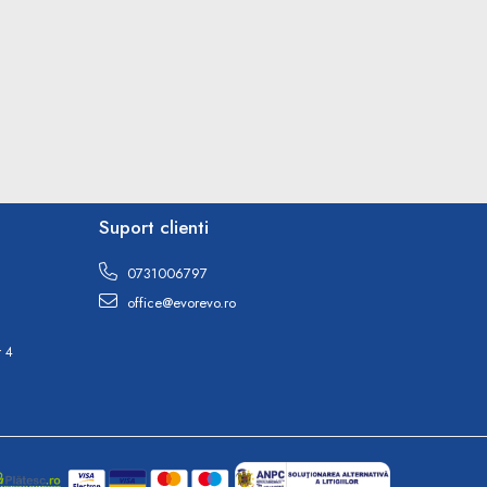
Suport clienti
0731006797
office@evorevo.ro
r 4