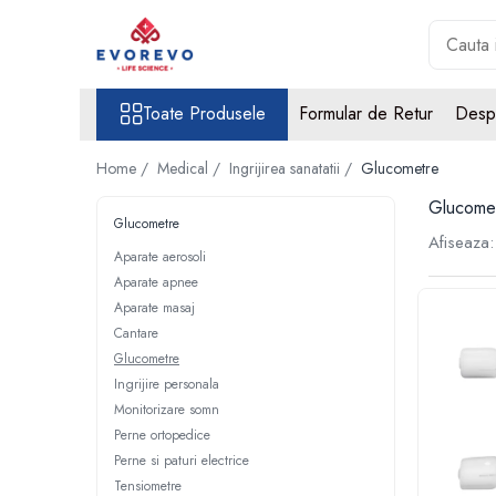
Toate Produsele
Toate Produsele
Formular de Retur
Desp
Medical
Nebulizatoare
Home /
Medical /
Ingrijirea sanatatii /
Glucometre
Concentratoare oxigen
Glucome
Dopplere
Glucometre
Afiseaza:
Pulsoximetrie
Aparate aerosoli
Aparate apnee
Senzori SpO2
Aparate masaj
Pulsoximetre
Cantare
Cabluri extensie
Glucometre
Capnometre
Ingrijire personala
Lampi operatie
Monitorizare somn
Perne ortopedice
Negatoscoape
Perne si paturi electrice
Holter EKG
Tensiometre