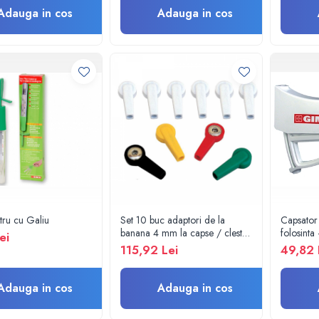
Adauga in cos
Adauga in cos
ru cu Galiu
Set 10 buc adaptori de la
Capsator 
banana 4 mm la capse / cleste
folosinta
ei
ekg
115,92 Lei
49,82 
Adauga in cos
Adauga in cos