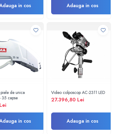
Adauga in cos
Adauga in cos
piele de unica
Video colposcop AC-2311 LED
 - 35 capse
27.396,80 Lei
Lei
Adauga in cos
Adauga in cos