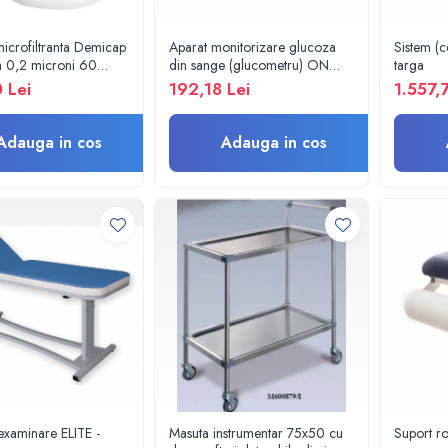
icrofiltranta Demicap
Aparat monitorizare glucoza
Sistem (c
la 0,2 microni 60
din sange (glucometru) ON
targa
 gat gros
CALL PLUS II - set complet
 Lei
192,18 Lei
1.557,
Adauga in cos
Adauga in cos
examinare ELITE -
Masuta instrumentar 75x50 cu
Suport ro