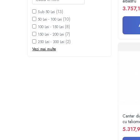
albastru
Rampa gaze medicale pat pacient
3.757,1
Rampa iluminat alarmare
(13)
Sub 50 Lei
Robineti
(10)
50 Lei - 100 Lei
Accesorii vase
(8)
100 Lei - 150 Lei
Tevi cupru si accesorii
(7)
150 Lei - 200 Lei
(2)
Console tavan sali operatie
250 Lei - 300 Lei
Vezi mai multe
Lavoare apa sterila
Lavoare chirurgicale
Adaptori/cuple
Capsule, filtre finale apa sterila
Prefiltre lavoare
Electrochirurgie
Manere pentru electrocautere
Cabluri pentru pensele bipolare
Cantar d
Cabluri conectare electrozi neutri
cu taliom
Electrozi neutri
5.317,9
Electrocautere