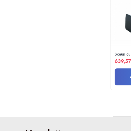
Lampi cu infrarosu
Electroencefalografe
Colposcoape
Osteodensitometre
Stetoscoape
Tensiometre
Oftalmoscoape
Scaun cu 
Otoscoape
639,57
Ingrijirea sanatatii
Aparate apnee
Aparate aerosoli
Aparate masaj
Cantare
Glucometre
Ingrijire personala
Perne si paturi electrice
Perne ortopedice