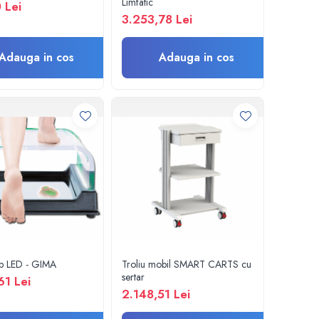
Limfatic
 Lei
3.253,78 Lei
Adauga in cos
Adauga in cos
p LED - GIMA
Troliu mobil SMART CARTS cu
sertar
61 Lei
2.148,51 Lei