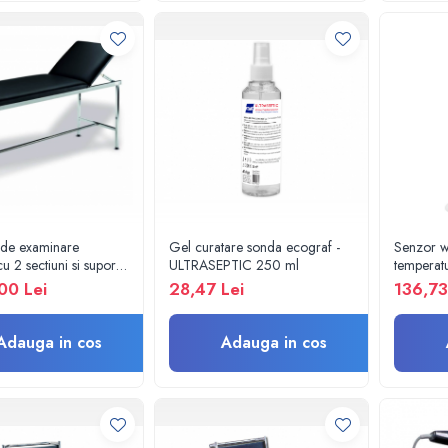
de examinare
Gel curatare sonda ecograf -
Senzor wi
u 2 sectiuni si suport
ULTRASEPTIC 250 ml
temperatu
s
KLIMALO
00 Lei
28,47 Lei
136,73
Adauga in cos
Adauga in cos