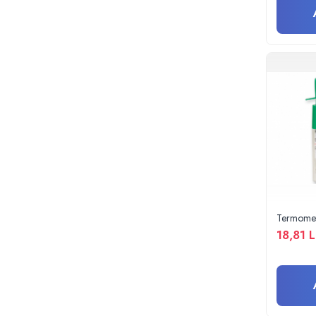
Radiocautere
Aspiratoare de fum
Criocautere
Consumabile medicale si Accesorii
cutii medicamente
Electrozi
Hartie
Accesorii pentru perfuzie
Geluri
Filtre antibacteriene si antivirale
Garouri
Ochelari de protectie
Termomet
Gel ECO
18,81 L
Cabluri EKG (10 fire)
Electrozi ECG / EKG
Sonde TOCO
Sonde US