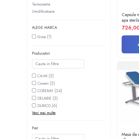
Perfuzomate
Termometre
Umidificatoare
Injectomate
Capsula m
apa steri
CPAP si AUTOCPAP
cicluri cu
726,00
ALEGE MARCA
Instrumentar
(1)
Gima
Instalatii gaze medicinale
Oxigenatoare
Producatori
Statii gaze medicinale
Prize gaze medicinale
(2)
Regulatoare presiune gaze medicinale
CA-MI
(2)
Comen
Butelii gaze medicale
(24)
CORERAY
Carucioare butelii gaze
(3)
DELABIE
Conectori gaze medicinale
(6)
DURICO
Componente statii gaze
Vezi mai multe
Panouri control si alarmare
Console ATI si UPU
Pret
Dispozitive si sisteme de prindere / fixare
Masa de 