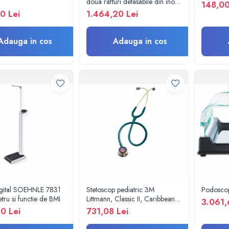
doua rafturi detasabile din inox
148,00
- M600879/I
0 Lei
1.464,20 Lei
Adauga in cos
Adauga in cos
igital SOEHNLE 7831
Stetoscop pediatric 3M
Podosco
etru si functie de BMI
Littmann, Classic II, Caribbean
3.061,
Blue 2153
0 Lei
731,08 Lei