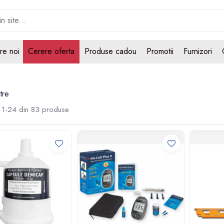
re noi
Cerere oferta
Produse cadou
Promotii
Furnizori
tre
1-
24
din
83
produse