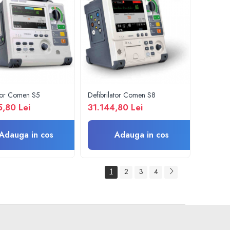
ator Comen S5
Defibrilator Comen S8
,80 Lei
31.144,80 Lei
Adauga in cos
Adauga in cos
1
2
3
4