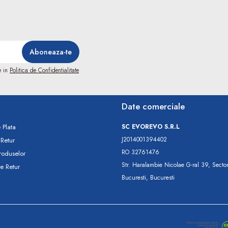
e in
Politica de Confidentialitate
Date comerciale
 Plata
SC​ ​EVOREVO​ ​S.R.L
J2014001394402
 Retur
RO 32761476
roduselor
Str. Haralambie Nicolae G-ral 39, Secto
e Retur
Bucuresti, Bucuresti