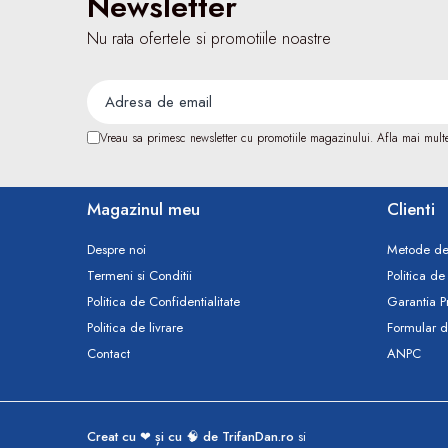
Newsletter
Tensiometre
Termometre
Nu rata ofertele si promotiile noastre
Umidificatoare
Monitorizare somn
Masurare
Vreau sa primesc newsletter cu promotiile magazinului. Afla mai mult
Cantare
Taliometre / Pediometre
Masurare corporala
Magazinul meu
Clienti
Alcoolmetre
Prim ajutor, urgenta & reanimare
Despre noi
Metode de
Termeni si Conditii
Politica de
Targi urgente
Politica de Confidentialitate
Garantia P
Truse urgente
Politica de livrare
Formular d
Genti urgente
Contact
ANPC
Gulere cervicale
Masti
Rucsacuri
Foarfece
Creat cu ❤ și cu 🧠 de TrifanDan.ro
si