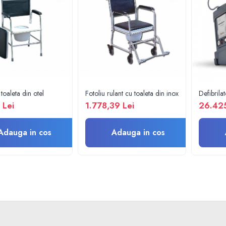
toaleta din otel
Fotoliu rulant cu toaleta din inox
Defibril
 Lei
1.778,39 Lei
26.425
Adauga in cos
Adauga in cos