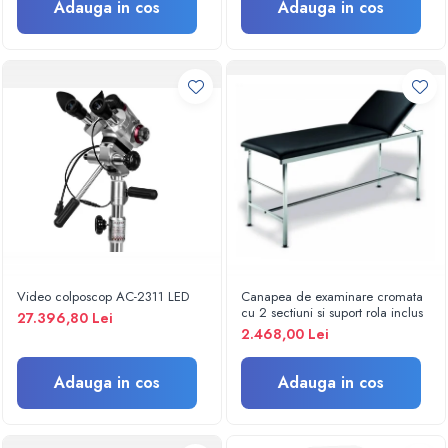
Protectie si acoperiri in urgente
Adauga in cos
Adauga in cos
Aparatura si echipamente
Protectie personal
Sterilizare
Casolete sterilizare
Pungi sterilizare
Indicatori sterilizare
Masini sigilat si taiat pungi
Lampi germicide
Sterilizatoare
Lampi bactericide
Video colposcop AC-2311 LED
Canapea de examinare cromata
Mobilier medical
cu 2 sectiuni si suport rola inclus
27.396,80 Lei
Canapele consultatii
2.468,00 Lei
Dulapuri instrumente/medicamente
Adauga in cos
Adauga in cos
Noptiere
Paravane
Suport perfuzie