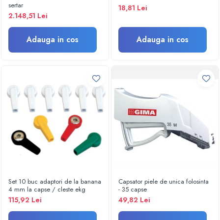
Termometre
sertar
18,81 Lei
Umidificatoare
2.148,51 Lei
Monitorizare somn
Masurare
Adauga in cos
Adauga in cos
Cantare
Taliometre / Pediometre
Masurare corporala
Alcoolmetre
Prim ajutor, urgenta & reanimare
Targi urgente
Truse urgente
Genti urgente
Gulere cervicale
Masti
Set 10 buc adaptori de la banana
Capsator piele de unica folosinta
Rucsacuri
4 mm la capse / cleste ekg
- 35 capse
Foarfece
115,92 Lei
49,82 Lei
Truse pentru resuscitare / reanimare