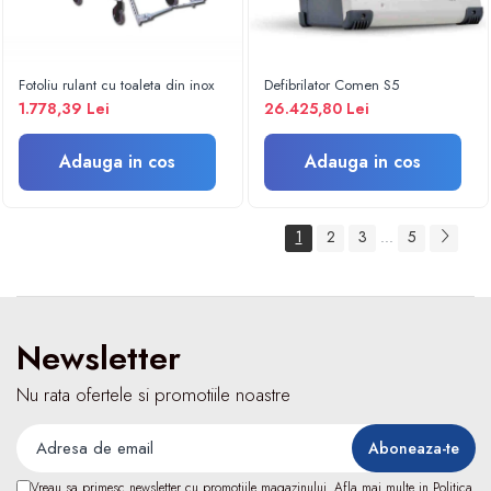
Fizioterapie
Kinetoterapie
Electroterapie
Fotoliu rulant cu toaleta din inox
Defibrilator Comen S5
Electroterapie
1.778,39 Lei
26.425,80 Lei
Dispozitive ingrijire pacienti
Accesorii scaun cu rotile
Adauga in cos
Adauga in cos
Ingrijire la domiciliu
Saltele antiescara
1
2
3
5
...
Dispozitive pentru ingrijire pacienti
Holter TA
Dispozitive uz veterinar
Newsletter
Nu rata ofertele si promotiile noastre
Vreau sa primesc newsletter cu promotiile magazinului. Afla mai multe in
Politica