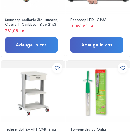
Electroencefalografe
Colposcoape
Osteodensitometre
Stetoscop pediatric 3M Littmann,
Podoscop LED - GIMA
Stetoscoape
Classic II, Caribbean Blue 2153
3.061,61 Lei
731,08 Lei
Tensiometre
Oftalmoscoape
Adauga in cos
Adauga in cos
Otoscoape
Ingrijirea sanatatii
Aparate apnee
Aparate aerosoli
Aparate masaj
Cantare
Glucometre
Ingrijire personala
Perne si paturi electrice
Perne ortopedice
Tensiometre
Troliu mobil SMART CARTS cu
Termometru cu Galiu