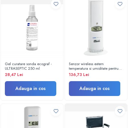
Trolii si carucioare
Paturi spital electrice
Paturi spital mecanice
Paturi nou-nascuti
Mese ginecologice
Mese instrumentar
Scaune doctor
Scaun recoltare sange
Tabureti
Gel curatare sonda ecograf -
Senzor wireless extern
ULTRASEPTIC 250 ml
temperatura si umiditate pentru
Targi/brancarde
KLIMALOGG PRO - 30.3180IT
28,47 Lei
136,73 Lei
Masa infasat bebelusi
Scaune
Adauga in cos
Adauga in cos
Banchete asteptare
Colectoare pansamente
Lampi examinare
Scaun ORL
Scarite