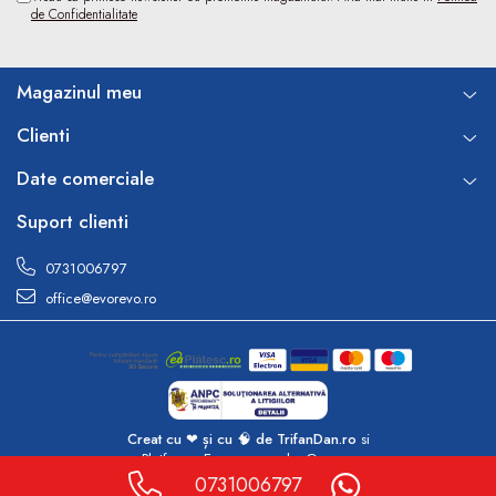
de Confidentialitate
Magazinul meu
Clienti
Date comerciale
Suport clienti
0731006797
office@evorevo.ro
Creat cu ❤ și cu 🧠 de TrifanDan.ro
si
Platforma E-commerce by Gomag
0731006797