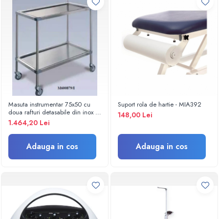
Criocautere
Consumabile medicale si Accesorii
cutii medicamente
Electrozi
Hartie
Accesorii pentru perfuzie
Geluri
Filtre antibacteriene si antivirale
Masuta instrumentar 75x50 cu
Suport rola de hartie - MIA392
doua rafturi detasabile din inox -
148,00 Lei
Garouri
M600879/I
1.464,20 Lei
Ochelari de protectie
Gel ECO
Adauga in cos
Adauga in cos
Cabluri EKG (10 fire)
Electrozi ECG / EKG
Sonde TOCO
Sonde US
Vase
Spirometrie