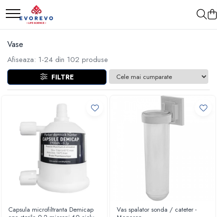
Medical
Metrologie
Vase
Nebulizatoare
Termometre
Afiseaza:
1-
24
din
102
produse
Concentratoare oxigen
Higrometre
FILTRE
Dopplere
Termohigrometre
Pulsoximetrie
Cronometre
Senzori SpO2
Pulsoximetre
Cabluri extensie
Capnometre
Lampi operatie
Negatoscoape
Holter EKG
Perfuzomate
Capsula microfiltranta Demicap
Vas spalator sonda / cateter -