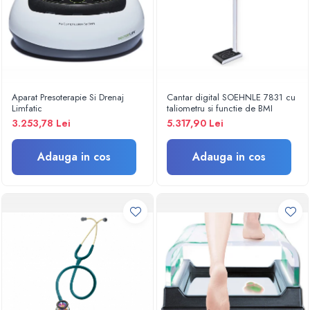
Turbine
Spirometre
Filtre antibacteriene
Piese bucale
Alte dispozitive respiratorii
Aparat Presoterapie Si Drenaj
Cantar digital SOEHNLE 7831 cu
Limfatic
taliometru si functie de BMI
Clesti nazali
3.253,78 Lei
5.317,90 Lei
Investigare si diagnostic
Dermatoscoape
Adauga in cos
Adauga in cos
Audiometre
Laringoscoape
Oglinzi/Lampi frontale
Diapazon
Set ORL/Oftalmo
Lampi examinare
Testare reflexe
Lampi cu infrarosu