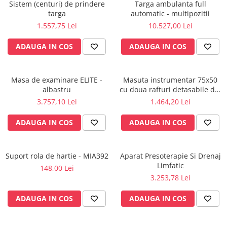
Injectomate
Sistem (centuri) de prindere
Targa ambulanta full
targa
automatic - multipozitii
CPAP si AUTOCPAP
1.557,75 Lei
10.527,00 Lei
Instrumentar
ADAUGA IN COS
ADAUGA IN COS
Instalatii gaze medicinale
Oxigenatoare
Statii gaze medicinale
Masa de examinare ELITE -
Masuta instrumentar 75x50
albastru
cu doua rafturi detasabile din
Prize gaze medicinale
inox - M600879/I
3.757,10 Lei
1.464,20 Lei
Regulatoare presiune gaze
medicinale
ADAUGA IN COS
ADAUGA IN COS
Butelii gaze medicale
Carucioare butelii gaze
Conectori gaze medicinale
Suport rola de hartie - MIA392
Aparat Presoterapie Si Drenaj
Limfatic
148,00 Lei
Componente statii gaze
3.253,78 Lei
Panouri control si alarmare
Console ATI si UPU
ADAUGA IN COS
ADAUGA IN COS
Dispozitive si sisteme de prindere /
fixare