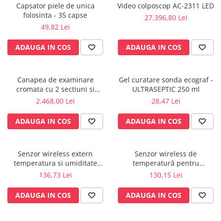
Capsator piele de unica
Video colposcop AC-2311 LED
Radiocautere
folosinta - 35 capse
27.396,80 Lei
Aspiratoare de fum
49,82 Lei
Criocautere
Consumabile medicale si Accesorii
ADAUGA IN COS
ADAUGA IN COS
cutii medicamente
Electrozi
Canapea de examinare
Gel curatare sonda ecograf -
Hartie
cromata cu 2 sectiuni si
ULTRASEPTIC 250 ml
Accesorii pentru perfuzie
suport rola inclus
2.468,00 Lei
28,47 Lei
Geluri
ADAUGA IN COS
ADAUGA IN COS
Filtre antibacteriene si antivirale
Garouri
Ochelari de protectie
Senzor wireless extern
Senzor wireless de
Gel ECO
temperatura si umiditate
temperatură pentru
pentru KLIMALOGG PRO -
KlimaLogg Pro - 30.3181IT
136,73 Lei
130,15 Lei
Cabluri EKG (10 fire)
30.3180IT
Electrozi ECG / EKG
ADAUGA IN COS
ADAUGA IN COS
Sonde TOCO
Sonde US