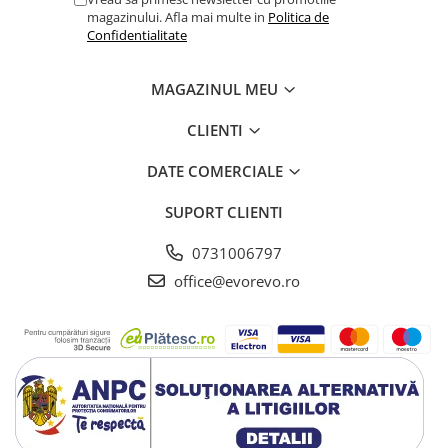
Lampi cu infrarosu
magazinului. Afla mai multe in
Politica de
Confidentialitate
Electroencefalografe
Colposcoape
MAGAZINUL MEU
Osteodensitometre
Stetoscoape
CLIENTI
Tensiometre
DATE COMERCIALE
Oftalmoscoape
Otoscoape
SUPORT CLIENTI
Ingrijirea sanatatii
0731006797
Aparate apnee
Aparate aerosoli
office@evorevo.ro
Aparate masaj
Cantare
Glucometre
Ingrijire personala
Perne si paturi electrice
Perne ortopedice