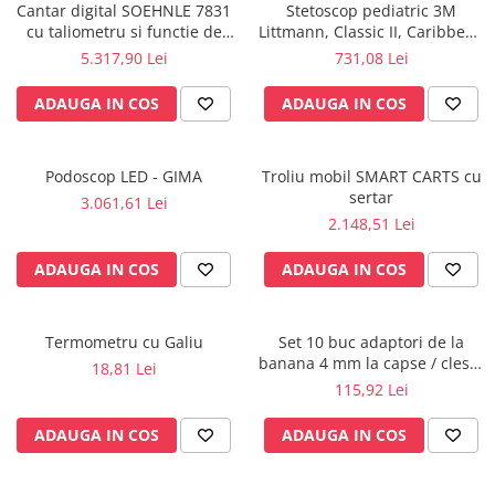
Rampa gaze medicale pat pacient
Cantar digital SOEHNLE 7831
Stetoscop pediatric 3M
cu taliometru si functie de
Littmann, Classic II, Caribbean
Rampa iluminat alarmare
BMI
Blue 2153
5.317,90 Lei
731,08 Lei
Robineti
Accesorii vase
ADAUGA IN COS
ADAUGA IN COS
Tevi cupru si accesorii
Console tavan sali operatie
Podoscop LED - GIMA
Troliu mobil SMART CARTS cu
Lavoare apa sterila
sertar
3.061,61 Lei
Lavoare chirurgicale
2.148,51 Lei
Adaptori/cuple
ADAUGA IN COS
ADAUGA IN COS
Capsule, filtre finale apa sterila
Prefiltre lavoare
Electrochirurgie
Termometru cu Galiu
Set 10 buc adaptori de la
banana 4 mm la capse / cleste
Manere pentru electrocautere
18,81 Lei
ekg
115,92 Lei
Cabluri pentru pensele bipolare
Cabluri conectare electrozi neutri
ADAUGA IN COS
ADAUGA IN COS
Electrozi neutri
Electrocautere