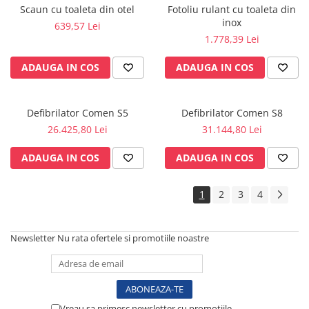
Vase
Scaun cu toaleta din otel
Fotoliu rulant cu toaleta din
inox
Spirometrie
639,57 Lei
1.778,39 Lei
Turbine
Spirometre
ADAUGA IN COS
ADAUGA IN COS
Filtre antibacteriene
Piese bucale
Defibrilator Comen S5
Defibrilator Comen S8
Alte dispozitive respiratorii
26.425,80 Lei
31.144,80 Lei
Clesti nazali
Investigare si diagnostic
ADAUGA IN COS
ADAUGA IN COS
Dermatoscoape
Audiometre
1
2
3
4
Laringoscoape
Oglinzi/Lampi frontale
Newsletter
Nu rata ofertele si promotiile noastre
Diapazon
Set ORL/Oftalmo
Lampi examinare
Testare reflexe
Vreau sa primesc newsletter cu promotiile