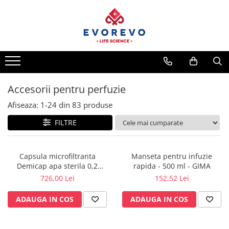
Medical
Metrologie
Nebulizatoare
Termometre
Concentratoare oxigen
Higrometre
Dopplere
Termohigrometre
Accesorii pentru perfuzie
Pulsoximetrie
Cronometre
Afiseaza:
1-
24
din
83
produse
Senzori SpO2
FILTRE
Pulsoximetre
Cabluri extensie
Capnometre
Capsula microfiltranta
Manseta pentru infuzie
Demicap apa sterila 0,2
rapida - 500 ml - GIMA
Lampi operatie
microni 60 cicluri cu gat gros
726,00 Lei
152,52 Lei
Negatoscoape
ADAUGA IN COS
ADAUGA IN COS
Holter EKG
Perfuzomate