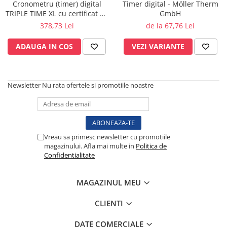
Cronometru (timer) digital
Timer digital - Möller Therm
Perfuzomate
TRIPLE TIME XL cu certificat de
GmbH
Injectomate
etalonare BRML
378,73 Lei
de la 67,76 Lei
CPAP si AUTOCPAP
ADAUGA IN COS
VEZI VARIANTE
Instrumentar
Instalatii gaze medicinale
Oxigenatoare
Newsletter
Nu rata ofertele si promotiile noastre
Statii gaze medicinale
Prize gaze medicinale
Regulatoare presiune gaze
medicinale
Vreau sa primesc newsletter cu promotiile
magazinului. Afla mai multe in
Politica de
Butelii gaze medicale
Confidentialitate
Carucioare butelii gaze
Conectori gaze medicinale
MAGAZINUL MEU
Componente statii gaze
Panouri control si alarmare
CLIENTI
Console ATI si UPU
DATE COMERCIALE
Dispozitive si sisteme de prindere /