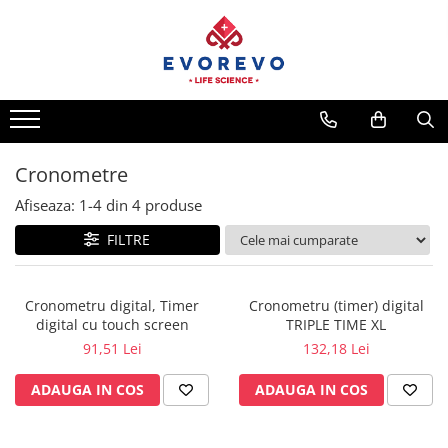
Toate Produsele
Medical
Nebulizatoare
Concentratoare oxigen
Cronometre
Dopplere
Afiseaza:
1-
4
din
4
produse
Pulsoximetrie
FILTRE
Senzori SpO2
Pulsoximetre
Cronometru digital, Timer
Cronometru (timer) digital
Cabluri extensie
digital cu touch screen
TRIPLE TIME XL
Capnometre
91,51 Lei
132,18 Lei
Lampi operatie
ADAUGA IN COS
ADAUGA IN COS
Negatoscoape
Holter EKG