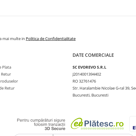
la mai multe in
Politica de Confidentialitate
DATE COMERCIALE
 Plata
SC​ ​EVOREVO​ ​S.R.L
e Retur
J2014001394402
Produselor
RO 32761476
de Retur
Str. Haralambie Nicolae G-ral 39, Se
Bucuresti, Bucuresti