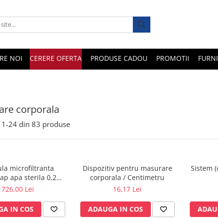
RE NOI
CERERE OFERTA
PRODUSE CADOU
PROMOTII
FURNI
re corporala
1-
24
din
83
produse
la microfiltranta
Dispozitiv pentru masurare
Sistem (
p apa sterila 0,2
corporala / Centimetru
0 cicluri cu gat gros
726,00 Lei
16,17 Lei
A IN COS
ADAUGA IN COS
ADAU