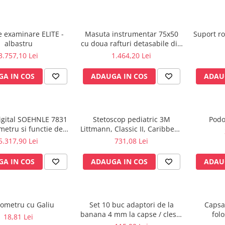
 examinare ELITE -
Masuta instrumentar 75x50
Suport ro
albastru
cu doua rafturi detasabile din
inox - M600879/I
3.757,10 Lei
1.464,20 Lei
A IN COS
ADAUGA IN COS
ADAU
igital SOEHNLE 7831
Stetoscop pediatric 3M
Podo
ometru si functie de
Littmann, Classic II, Caribbean
BMI
Blue 2153
5.317,90 Lei
731,08 Lei
A IN COS
ADAUGA IN COS
ADAU
ometru cu Galiu
Set 10 buc adaptori de la
Capsa
banana 4 mm la capse / cleste
folo
18,81 Lei
ekg