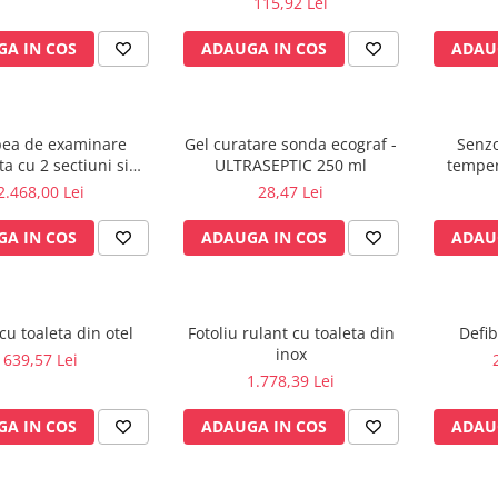
115,92 Lei
A IN COS
ADAUGA IN COS
ADAU
ea de examinare
Gel curatare sonda ecograf -
Senzo
a cu 2 sectiuni si
ULTRASEPTIC 250 ml
temper
ort rola inclus
pentru
2.468,00 Lei
28,47 Lei
A IN COS
ADAUGA IN COS
ADAU
u toaleta din otel
Fotoliu rulant cu toaleta din
Defib
inox
639,57 Lei
1.778,39 Lei
A IN COS
ADAUGA IN COS
ADAU