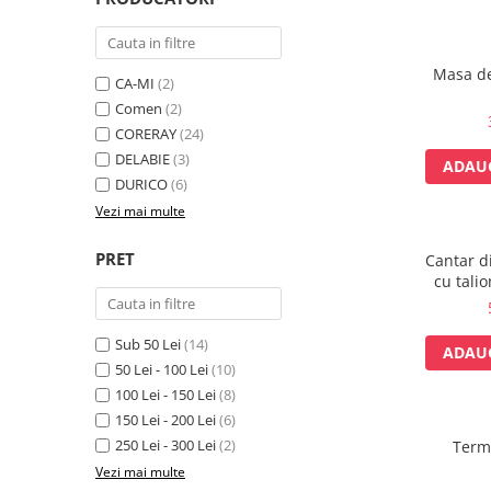
Perfuzomate
Injectomate
Masa de
CPAP si AUTOCPAP
CA-MI
(2)
Comen
(2)
Instrumentar
CORERAY
(24)
Instalatii gaze medicinale
DELABIE
(3)
ADAUG
Oxigenatoare
DURICO
(6)
Statii gaze medicinale
Vezi mai multe
Prize gaze medicinale
PRET
Cantar d
Regulatoare presiune gaze
cu tali
medicinale
Butelii gaze medicale
Sub 50 Lei
(14)
Carucioare butelii gaze
ADAUG
50 Lei - 100 Lei
(10)
Conectori gaze medicinale
100 Lei - 150 Lei
(8)
Componente statii gaze
150 Lei - 200 Lei
(6)
Panouri control si alarmare
250 Lei - 300 Lei
(2)
Term
Console ATI si UPU
Vezi mai multe
Dispozitive si sisteme de prindere /