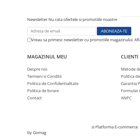
Electrocautere
Radiocautere
Newsletter
Nu rata ofertele si promotiile noastre
Aspiratoare de fum
Criocautere
Consumabile medicale si Accesorii
Vreau sa primesc newsletter cu promotiile magazinului. Af
cutii medicamente
MAGAZINUL MEU
CLIENTI
Electrozi
Hartie
Despre noi
Metode de
Accesorii pentru perfuzie
Termeni si Conditii
Politica d
Geluri
Politica de Confidentialitate
Garantia 
Filtre antibacteriene si antivirale
Politica de livrare
Formular 
Garouri
Contact
ANPC
Ochelari de protectie
Gel ECO
Cabluri EKG (10 fire)
Creat cu ❤ și cu 🧠 de TrifanDan.ro
si
Platforma E-commerce
Electrozi ECG / EKG
by Gomag
Sonde TOCO