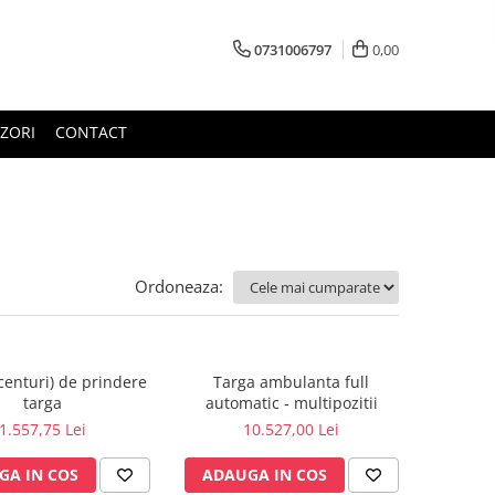
0731006797
0,00
ZORI
CONTACT
Ordoneaza:
centuri) de prindere
Targa ambulanta full
targa
automatic - multipozitii
1.557,75 Lei
10.527,00 Lei
GA IN COS
ADAUGA IN COS