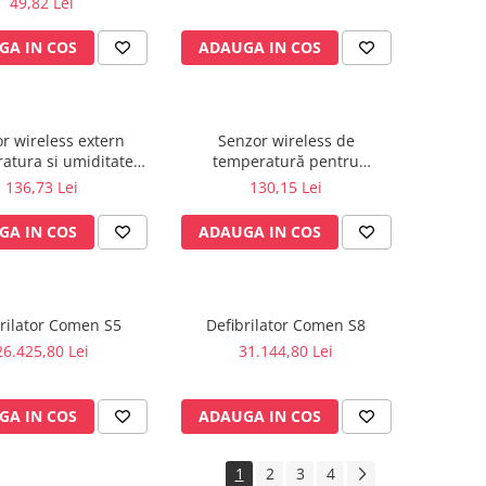
49,82 Lei
GA IN COS
ADAUGA IN COS
r wireless extern
Senzor wireless de
atura si umiditate
temperatură pentru
 KLIMALOGG PRO -
KlimaLogg Pro - 30.3181IT
136,73 Lei
130,15 Lei
30.3180IT
GA IN COS
ADAUGA IN COS
rilator Comen S5
Defibrilator Comen S8
26.425,80 Lei
31.144,80 Lei
GA IN COS
ADAUGA IN COS
1
2
3
4