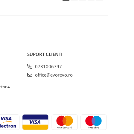
SUPORT CLIENTI
0731006797
office@evorevo.ro
ctor 4