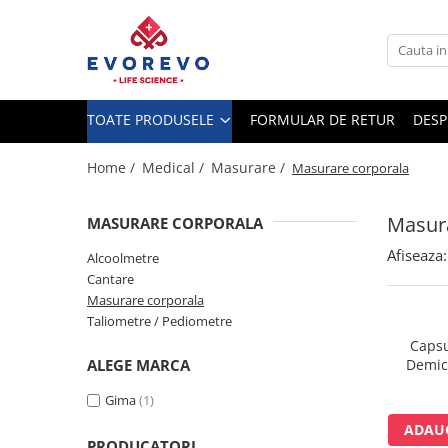
Toate Produsele
Medical
TOATE PRODUSELE
FORMULAR DE RETUR
DESP
Nebulizatoare
Concentratoare oxigen
Home /
Medical /
Masurare /
Masurare corporala
Dopplere
Masura
MASURARE CORPORALA
Pulsoximetrie
Afiseaza:
Senzori SpO2
Alcoolmetre
Cantare
Pulsoximetre
Masurare corporala
Cabluri extensie
Taliometre / Pediometre
Capnometre
Capsu
ALEGE MARCA
Demica
Lampi operatie
microni 6
Negatoscoape
Gima
(1)
Holter EKG
ADAUG
PRODUCATORI