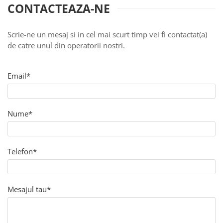
Injectomate
CONTACTEAZA-NE
CPAP si AUTOCPAP
Instrumentar
Scrie-ne un mesaj si in cel mai scurt timp vei fi contactat(a)
de catre unul din operatorii nostri.
Instalatii gaze medicinale
Oxigenatoare
Email*
Statii gaze medicinale
Prize gaze medicinale
Regulatoare presiune gaze
Nume*
medicinale
Butelii gaze medicale
Carucioare butelii gaze
Telefon*
Conectori gaze medicinale
Componente statii gaze
Panouri control si alarmare
Mesajul tau*
Console ATI si UPU
Dispozitive si sisteme de prindere /
fixare