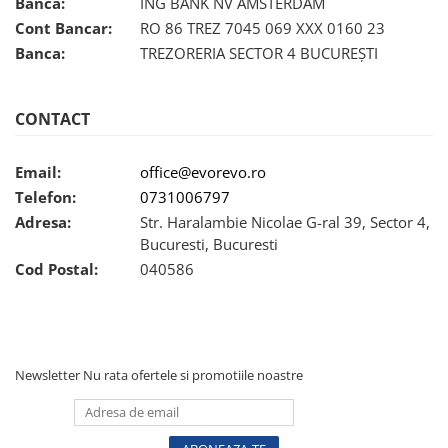
Banca:
ING BANK NV AMSTERDAM
Radiocautere
Cont Bancar:
RO 86 TREZ 7045 069 XXX 0160 23
Aspiratoare de fum
Banca:
TREZORERIA SECTOR 4 BUCUREȘTI
Criocautere
Consumabile medicale si Accesorii
CONTACT
cutii medicamente
Electrozi
Email:
office@evorevo.ro
Hartie
Telefon:
0731006797
Accesorii pentru perfuzie
Adresa:
Str. Haralambie Nicolae G-ral 39, Sector 4,
Geluri
Bucuresti, Bucuresti
Filtre antibacteriene si antivirale
Cod Postal:
040586
Garouri
Ochelari de protectie
Gel ECO
Cabluri EKG (10 fire)
Newsletter
Nu rata ofertele si promotiile noastre
Electrozi ECG / EKG
Sonde TOCO
Sonde US