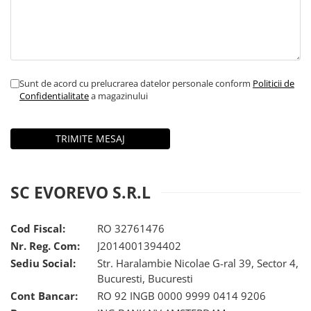
Rampa gaze medicale pat pacient
Rampa iluminat alarmare
Robineti
Accesorii vase
Tevi cupru si accesorii
Sunt de acord cu prelucrarea datelor personale conform
Politicii de
Console tavan sali operatie
Confidentialitate
a magazinului
Lavoare apa sterila
Lavoare chirurgicale
Adaptori/cuple
Capsule, filtre finale apa sterila
SC​ ​EVOREVO​ ​S.R.L
Prefiltre lavoare
Electrochirurgie
Cod Fiscal:
RO 32761476
Manere pentru electrocautere
Nr. Reg. Com:
J2014001394402
Cabluri pentru pensele bipolare
Sediu Social:
Str. Haralambie Nicolae G-ral 39, Sector 4,
Cabluri conectare electrozi neutri
Bucuresti, Bucuresti
Electrozi neutri
Cont Bancar:
RO 92 INGB 0000 9999 0414 9206
Electrocautere