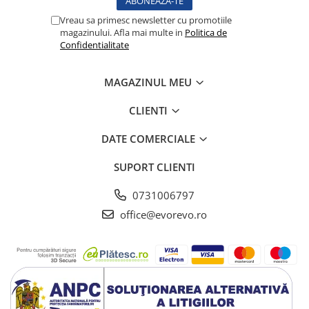
Vase
Vreau sa primesc newsletter cu promotiile
Spirometrie
magazinului. Afla mai multe in
Politica de
Confidentialitate
Turbine
Spirometre
MAGAZINUL MEU
Filtre antibacteriene
Piese bucale
CLIENTI
Alte dispozitive respiratorii
Clesti nazali
DATE COMERCIALE
Investigare si diagnostic
SUPORT CLIENTI
Dermatoscoape
Audiometre
0731006797
Laringoscoape
office@evorevo.ro
Oglinzi/Lampi frontale
Diapazon
Set ORL/Oftalmo
Lampi examinare
Testare reflexe