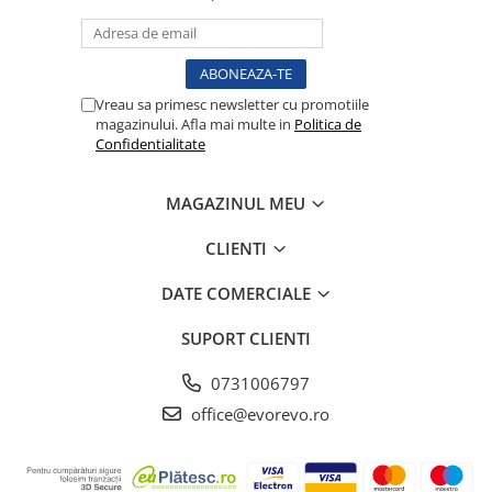
Injectomate
CPAP si AUTOCPAP
Instrumentar
Vreau sa primesc newsletter cu promotiile
Instalatii gaze medicinale
magazinului. Afla mai multe in
Politica de
Oxigenatoare
Confidentialitate
Statii gaze medicinale
Prize gaze medicinale
MAGAZINUL MEU
Regulatoare presiune gaze
CLIENTI
medicinale
Butelii gaze medicale
DATE COMERCIALE
Carucioare butelii gaze
Conectori gaze medicinale
SUPORT CLIENTI
Componente statii gaze
0731006797
Panouri control si alarmare
office@evorevo.ro
Console ATI si UPU
Dispozitive si sisteme de prindere /
fixare