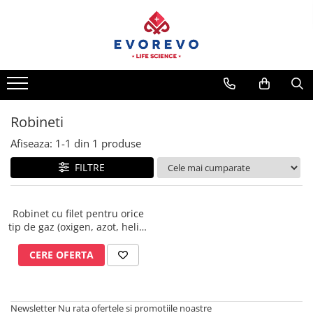
Medical
Metrologie
Nebulizatoare
Termometre
Concentratoare oxigen
Higrometre
Dopplere
Termohigrometre
Robineti
Pulsoximetrie
Cronometre
Afiseaza:
1-
1
din
1
produse
Senzori SpO2
FILTRE
Pulsoximetre
Cabluri extensie
Capnometre
Robinet cu filet pentru orice
tip de gaz (oxigen, azot, heliu,
Lampi operatie
argon, amestecuri, CO2) - G
Negatoscoape
Samaras
CERE OFERTA
Holter EKG
Perfuzomate
Newsletter
Nu rata ofertele si promotiile noastre