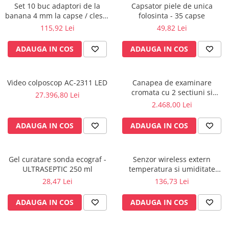
Set 10 buc adaptori de la
Capsator piele de unica
Electrocautere
banana 4 mm la capse / cleste
folosinta - 35 capse
Radiocautere
ekg
115,92 Lei
49,82 Lei
Aspiratoare de fum
ADAUGA IN COS
ADAUGA IN COS
Criocautere
Consumabile medicale si Accesorii
cutii medicamente
Video colposcop AC-2311 LED
Canapea de examinare
cromata cu 2 sectiuni si
Electrozi
27.396,80 Lei
suport rola inclus
2.468,00 Lei
Hartie
Accesorii pentru perfuzie
ADAUGA IN COS
ADAUGA IN COS
Geluri
Filtre antibacteriene si antivirale
Gel curatare sonda ecograf -
Senzor wireless extern
Garouri
ULTRASEPTIC 250 ml
temperatura si umiditate
Ochelari de protectie
pentru KLIMALOGG PRO -
28,47 Lei
136,73 Lei
Gel ECO
30.3180IT
Cabluri EKG (10 fire)
ADAUGA IN COS
ADAUGA IN COS
Electrozi ECG / EKG
Sonde TOCO