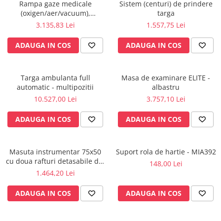
Rampa gaze medicale
Sistem (centuri) de prindere
Perfuzomate
(oxigen/aer/vacuum),
targa
Injectomate
Iluminat, prize - 1 post
3.135,83 Lei
1.557,75 Lei
CPAP si AUTOCPAP
ADAUGA IN COS
ADAUGA IN COS
Instrumentar
Instalatii gaze medicinale
Targa ambulanta full
Masa de examinare ELITE -
Oxigenatoare
automatic - multipozitii
albastru
Statii gaze medicinale
10.527,00 Lei
3.757,10 Lei
Prize gaze medicinale
ADAUGA IN COS
ADAUGA IN COS
Regulatoare presiune gaze
medicinale
Butelii gaze medicale
Masuta instrumentar 75x50
Suport rola de hartie - MIA392
Carucioare butelii gaze
cu doua rafturi detasabile din
148,00 Lei
Conectori gaze medicinale
inox - M600879/I
1.464,20 Lei
Componente statii gaze
ADAUGA IN COS
ADAUGA IN COS
Panouri control si alarmare
Console ATI si UPU
Dispozitive si sisteme de prindere /