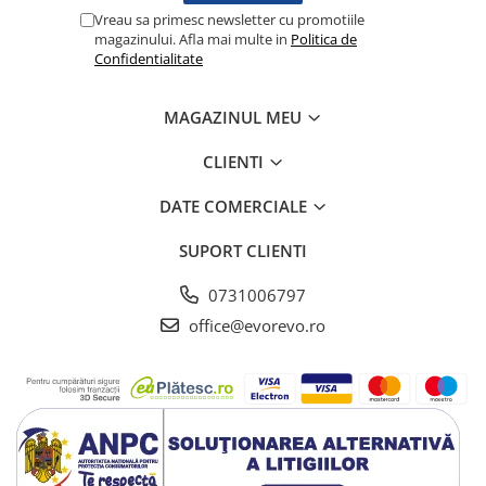
Vreau sa primesc newsletter cu promotiile
Testare reflexe
magazinului. Afla mai multe in
Politica de
Lampi cu infrarosu
Confidentialitate
Electroencefalografe
Colposcoape
MAGAZINUL MEU
Osteodensitometre
CLIENTI
Stetoscoape
Tensiometre
DATE COMERCIALE
Oftalmoscoape
SUPORT CLIENTI
Otoscoape
Ingrijirea sanatatii
0731006797
Aparate apnee
office@evorevo.ro
Aparate aerosoli
Aparate masaj
Cantare
Glucometre
Ingrijire personala
Perne si paturi electrice