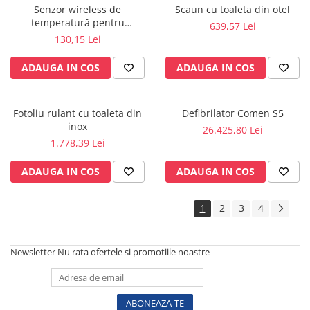
Senzor wireless de
Scaun cu toaleta din otel
Sonde US
temperatură pentru
639,57 Lei
Vase
KlimaLogg Pro - 30.3181IT
130,15 Lei
Spirometrie
ADAUGA IN COS
ADAUGA IN COS
Turbine
Spirometre
Filtre antibacteriene
Fotoliu rulant cu toaleta din
Defibrilator Comen S5
Piese bucale
inox
26.425,80 Lei
1.778,39 Lei
Alte dispozitive respiratorii
Clesti nazali
ADAUGA IN COS
ADAUGA IN COS
Investigare si diagnostic
Dermatoscoape
1
2
3
4
Audiometre
Laringoscoape
Newsletter
Nu rata ofertele si promotiile noastre
Oglinzi/Lampi frontale
Diapazon
Set ORL/Oftalmo
Lampi examinare