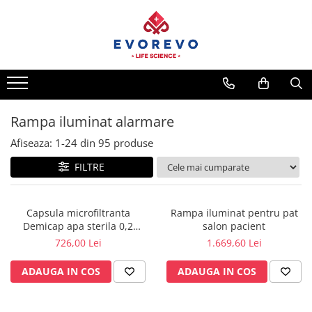
Toate Produsele
Medical
Nebulizatoare
Concentratoare oxigen
Rampa iluminat alarmare
Dopplere
Afiseaza:
1-
24
din
95
produse
Pulsoximetrie
FILTRE
Senzori SpO2
Pulsoximetre
Capsula microfiltranta
Rampa iluminat pentru pat
Cabluri extensie
Demicap apa sterila 0,2
salon pacient
Capnometre
microni 60 cicluri cu gat gros
726,00 Lei
1.669,60 Lei
Lampi operatie
ADAUGA IN COS
ADAUGA IN COS
Negatoscoape
Holter EKG