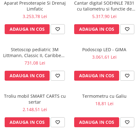
Aparat Presoterapie Si Drenaj
Cantar digital SOEHNLE 7831
fixare
Limfatic
cu taliometru si functie de
Rampa gaze medicale pat pacient
BMI
3.253,78 Lei
5.317,90 Lei
Rampa iluminat alarmare
ADAUGA IN COS
ADAUGA IN COS
Robineti
Accesorii vase
Tevi cupru si accesorii
Stetoscop pediatric 3M
Podoscop LED - GIMA
Console tavan sali operatie
Littmann, Classic II, Caribbean
3.061,61 Lei
Blue 2153
Lavoare apa sterila
731,08 Lei
Lavoare chirurgicale
ADAUGA IN COS
ADAUGA IN COS
Adaptori/cuple
Capsule, filtre finale apa sterila
Troliu mobil SMART CARTS cu
Prefiltre lavoare
Termometru cu Galiu
sertar
18,81 Lei
Electrochirurgie
2.148,51 Lei
Manere pentru electrocautere
Cabluri pentru pensele bipolare
ADAUGA IN COS
ADAUGA IN COS
Cabluri conectare electrozi neutri
Electrozi neutri