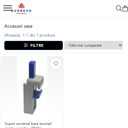
Medical
Metrologie
Accesorii vase
Nebulizatoare
Termometre
Afiseaza:
1-
1
din
1
produse
Concentratoare oxigen
Higrometre
FILTRE
Dopplere
Termohigrometre
Pulsoximetrie
Cronometre
Senzori SpO2
Pulsoximetre
Cabluri extensie
Capnometre
Lampi operatie
Negatoscoape
Holter EKG
Perfuzomate
Suport universal bara eurorail