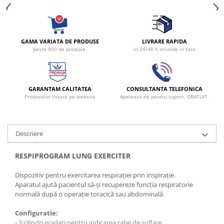
Radiocautere
Aspiratoare de fum
Criocautere
GAMA VARIATA DE PRODUSE
LIVRARE RAPIDA
Consumabile medicale si Accesorii
peste 800 de produse.
in 24/48 h oriunde in tara
cutii medicamente
Electrozi
Hartie
GARANTAM CALITATEA
CONSULTANTA TELEFONICA
Produselor listate pe website
Apeleaza-ne pentru suport, GRATUIT.
Accesorii pentru perfuzie
Geluri
Filtre antibacteriene si antivirale
Descriere
Garouri
Ochelari de protectie
RESPIPROGRAM LUNG EXERCITER
Gel ECO
Dispozitiv pentru exercitarea respirației prin inspirație.
Cabluri EKG (10 fire)
Aparatul ajută pacientul să-și recupereze funcția respiratorie
Electrozi ECG / EKG
normală după o operație toracică sau abdominală.
Sonde TOCO
Configuratie:
Sonde US
-
3 cilindri gradați pentru indicarea ratei de suflare,