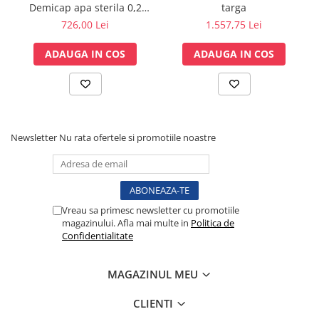
Demicap apa sterila 0,2
targa
Lampi cu infrarosu
microni 60 cicluri cu gat
726,00 Lei
1.557,75 Lei
Electroencefalografe
gros
Colposcoape
ADAUGA IN COS
ADAUGA IN COS
Osteodensitometre
Stetoscoape
Tensiometre
Oftalmoscoape
Newsletter
Nu rata ofertele si promotiile noastre
Otoscoape
Ingrijirea sanatatii
Aparate apnee
Aparate aerosoli
Vreau sa primesc newsletter cu promotiile
Aparate masaj
magazinului. Afla mai multe in
Politica de
Confidentialitate
Cantare
Glucometre
Ingrijire personala
MAGAZINUL MEU
Perne si paturi electrice
CLIENTI
Perne ortopedice