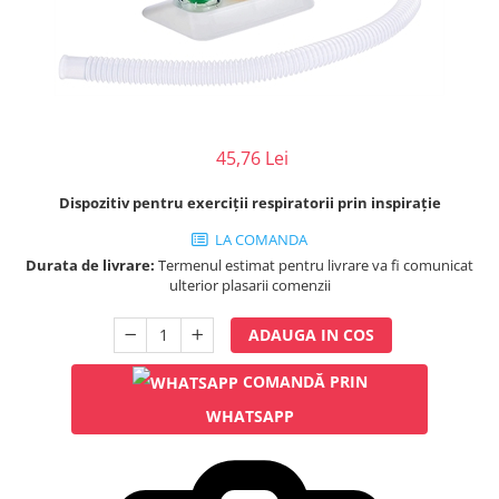
Injectomate
CPAP si AUTOCPAP
Instrumentar
Instalatii gaze medicinale
Oxigenatoare
45,76 Lei
Statii gaze medicinale
Dispozitiv pentru exerciții respiratorii prin inspirație
Prize gaze medicinale
Regulatoare presiune gaze
LA COMANDA
medicinale
Durata de livrare:
Termenul estimat pentru livrare va fi comunicat
Butelii gaze medicale
ulterior plasarii comenzii
Carucioare butelii gaze
ADAUGA IN COS
Conectori gaze medicinale
Componente statii gaze
COMANDĂ PRIN
Panouri control si alarmare
WHATSAPP
Console ATI si UPU
Dispozitive si sisteme de prindere /
fixare