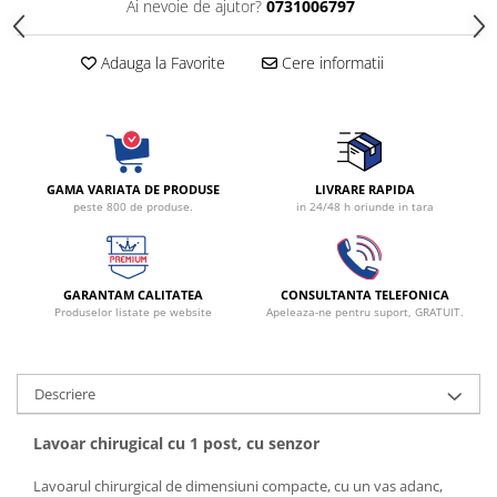
Ai nevoie de ajutor?
0731006797
Radiocautere
Aspiratoare de fum
Adauga la Favorite
Cere informatii
Criocautere
Consumabile medicale si Accesorii
cutii medicamente
Electrozi
GAMA VARIATA DE PRODUSE
LIVRARE RAPIDA
Hartie
peste 800 de produse.
in 24/48 h oriunde in tara
Accesorii pentru perfuzie
Geluri
Filtre antibacteriene si antivirale
GARANTAM CALITATEA
CONSULTANTA TELEFONICA
Garouri
Produselor listate pe website
Apeleaza-ne pentru suport, GRATUIT.
Ochelari de protectie
Gel ECO
Descriere
Cabluri EKG (10 fire)
Electrozi ECG / EKG
Lavoar chirugical cu 1 post, cu senzor
Sonde TOCO
Sonde US
Lavoarul chirurgical de dimensiuni compacte, cu un vas adanc,