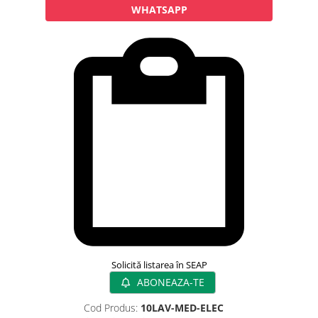
Rampa gaze medicale pat pacient
WHATSAPP
Rampa iluminat alarmare
Robineti
Accesorii vase
Tevi cupru si accesorii
Console tavan sali operatie
Lavoare apa sterila
Lavoare chirurgicale
Adaptori/cuple
Capsule, filtre finale apa sterila
Prefiltre lavoare
Electrochirurgie
Manere pentru electrocautere
Cabluri pentru pensele bipolare
Solicită listarea în SEAP
Cabluri conectare electrozi neutri
ABONEAZA-TE
Electrozi neutri
Cod Produs:
10LAV-MED-ELEC
Electrocautere