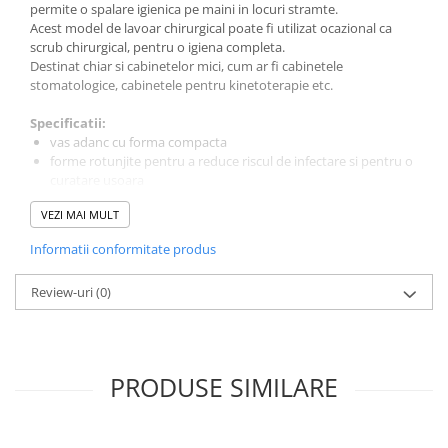
permite o spalare igienica pe maini in locuri stramte.
Vase
Acest model de lavoar chirurgical poate fi utilizat ocazional ca
Spirometrie
scrub chirurgical, pentru o igiena completa.
Destinat chiar si cabinetelor mici, cum ar fi cabinetele
Turbine
stomatologice, cabinetele pentru kinetoterapie etc.
Spirometre
Filtre antibacteriene
Specificatii:
vas adanc cu forma compacta
Piese bucale
forme rotunjite pentru a reduce riscul de infectare si pentru o
Alte dispozitive respiratorii
curatare usoara
Clesti nazali
suprafata gelcoat antibacteriana sanitara care limiteaza
VEZI MAI MULT
depunerile
Investigare si diagnostic
sistem de deschidere a apei fara atingere
Informatii conformitate produs
Dermatoscoape
senzor infrarosu de spalare automata pentru a scurge apa
stagnanta
Audiometre
Review-uri
(0)
turnat, dintr-o bucata, fara piese lipite sau sudate
Laringoscoape
partea din spate si panouri laterale inalte pentru protectia
impotriva stropilor
Oglinzi/Lampi frontale
partea superioara rotunjita pentru a impiedica depozitarea
Diapazon
sau sprijinirea oricarui obiect
PRODUSE SIMILARE
Set ORL/Oftalmo
robinete montate pe perete doar pentru a reduce nisele
bacteriilor
Lampi examinare
Testare reflexe
Accesorii incluse: