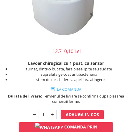
Injectomate
CPAP si AUTOCPAP
Instrumentar
Instalatii gaze medicinale
Oxigenatoare
Statii gaze medicinale
12.710,10 Lei
Prize gaze medicinale
Regulatoare presiune gaze
Lavoar chirugical cu 1 post, cu senzor
medicinale
turnat, dintr-o bucata, fara piese lipite sau sudate
suprafata gelcoat antibacteriana
Butelii gaze medicale
sistem de deschidere a apei fara atingere
Carucioare butelii gaze
LA COMANDA
Conectori gaze medicinale
Durata de livrare:
Termenul de livrare se confirma dupa plasarea
Componente statii gaze
comenzii ferme.
Panouri control si alarmare
Console ATI si UPU
ADAUGA IN COS
Dispozitive si sisteme de prindere /
COMANDĂ PRIN
fixare