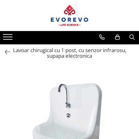
Medical
Metrologie
Nebulizatoare
Termometre
Concentratoare oxigen
Higrometre
Dopplere
Termohigrometre
Lavoar chirugical cu 1 post, cu senzor infrarosu,
supapa electronica
Pulsoximetrie
Cronometre
Senzori SpO2
Pulsoximetre
Cabluri extensie
Capnometre
Lampi operatie
Negatoscoape
Holter EKG
Perfuzomate