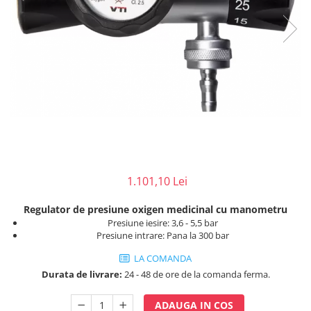
Perfuzomate
Injectomate
CPAP si AUTOCPAP
Instrumentar
Instalatii gaze medicinale
Oxigenatoare
Statii gaze medicinale
Prize gaze medicinale
Regulatoare presiune gaze
1.101,10 Lei
medicinale
Butelii gaze medicale
Regulator de presiune oxigen medicinal cu manometru
Carucioare butelii gaze
Presiune iesire: 3,6 - 5,5 bar
Presiune intrare: Pana la 300 bar
Conectori gaze medicinale
Componente statii gaze
LA COMANDA
Panouri control si alarmare
Durata de livrare:
24 - 48 de ore de la comanda ferma.
Console ATI si UPU
ADAUGA IN COS
Dispozitive si sisteme de prindere /