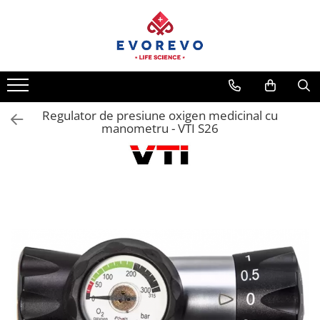
Toate Produsele
Medical
Nebulizatoare
Regulator de presiune oxigen medicinal cu
Concentratoare oxigen
manometru - VTI S26
Dopplere
Pulsoximetrie
Senzori SpO2
Pulsoximetre
Cabluri extensie
Capnometre
Lampi operatie
Negatoscoape
Holter EKG