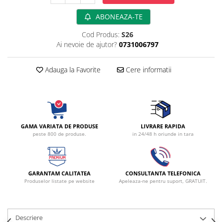
fixare
ABONEAZA-TE
Rampa gaze medicale pat pacient
Cod Produs:
S26
Rampa iluminat alarmare
Ai nevoie de ajutor?
0731006797
Robineti
Accesorii vase
Adauga la Favorite
Cere informatii
Tevi cupru si accesorii
Console tavan sali operatie
Lavoare apa sterila
Lavoare chirurgicale
GAMA VARIATA DE PRODUSE
LIVRARE RAPIDA
Adaptori/cuple
peste 800 de produse.
in 24/48 h oriunde in tara
Capsule, filtre finale apa sterila
Prefiltre lavoare
Electrochirurgie
GARANTAM CALITATEA
CONSULTANTA TELEFONICA
Manere pentru electrocautere
Produselor listate pe website
Apeleaza-ne pentru suport, GRATUIT.
Cabluri pentru pensele bipolare
Cabluri conectare electrozi neutri
Descriere
Electrozi neutri