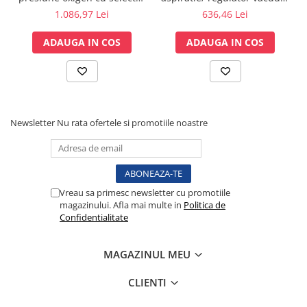
de debit Mediselect II, cu
DIN, AFNOR - MEGASAN
1.086,97 Lei
636,46 Lei
Testare reflexe
iesiri 9/16 si cupla rapida
Lampi cu infrarosu
DIN
ADAUGA IN COS
ADAUGA IN COS
Electroencefalografe
Colposcoape
Osteodensitometre
Stetoscoape
Newsletter
Nu rata ofertele si promotiile noastre
Tensiometre
Oftalmoscoape
Otoscoape
Ingrijirea sanatatii
Vreau sa primesc newsletter cu promotiile
Aparate apnee
magazinului. Afla mai multe in
Politica de
Aparate aerosoli
Confidentialitate
Aparate masaj
Cantare
MAGAZINUL MEU
Glucometre
CLIENTI
Ingrijire personala
Perne si paturi electrice