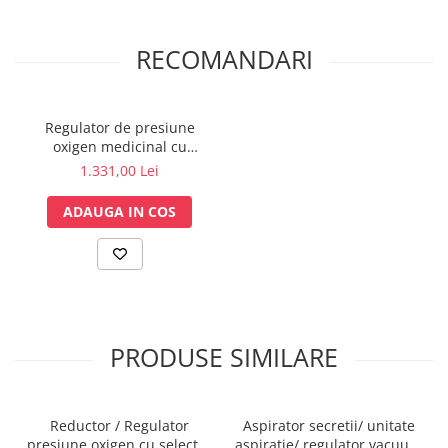
2021/016
Sonde US
Vase
RECOMANDARI
Spirometrie
Turbine
Regulator de presiune
Spirometre
oxigen medicinal cu
Filtre antibacteriene
manometru si cupla DIN -
1.331,00 Lei
Piese bucale
VTI S66
Alte dispozitive respiratorii
ADAUGA IN COS
Clesti nazali
Investigare si diagnostic
Dermatoscoape
Audiometre
Laringoscoape
PRODUSE SIMILARE
Oglinzi/Lampi frontale
Diapazon
Set ORL/Oftalmo
Reductor / Regulator
Aspirator secretii/ unitate
presiune oxigen cu selector
aspiratie/ regulator vacuum
Lampi examinare