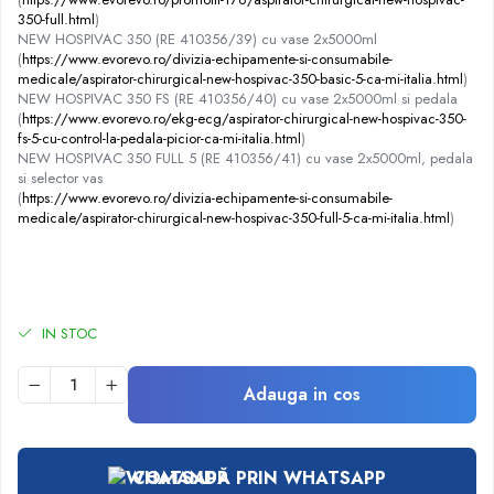
350-full.html
)
Robineti
NEW HOSPIVAC 350 (RE 410356/39) cu vase 2x5000ml
Accesorii vase
(
https://www.evorevo.ro/divizia-echipamente-si-consumabile-
medicale/aspirator-chirurgical-new-hospivac-350-basic-5-ca-mi-italia.html
)
Tevi cupru si accesorii
NEW HOSPIVAC 350 FS (RE 410356/40) cu vase 2x5000ml si pedala
Console tavan sali operatie
(
https://www.evorevo.ro/ekg-ecg/aspirator-chirurgical-new-hospivac-350-
Lavoare apa sterila
fs-5-cu-control-la-pedala-picior-ca-mi-italia.html
)
NEW HOSPIVAC 350 FULL 5 (RE 410356/41) cu vase 2x5000ml, pedala
Lavoare chirurgicale
si selector vas
(
https://www.evorevo.ro/divizia-echipamente-si-consumabile-
Adaptori/cuple
medicale/aspirator-chirurgical-new-hospivac-350-full-5-ca-mi-italia.html
)
Capsule, filtre finale apa sterila
Prefiltre lavoare
Electrochirurgie
Manere pentru electrocautere
IN STOC
Cabluri pentru pensele bipolare
Cabluri conectare electrozi neutri
Adauga in cos
Electrozi neutri
Electrocautere
Radiocautere
COMANDĂ PRIN WHATSAPP
Aspiratoare de fum