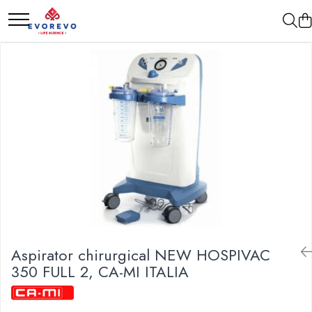
Medical
Metrologie
Nebulizatoare
Termometre
Concentratoare oxigen
Higrometre
Dopplere
Termohigrometre
Pulsoximetrie
Cronometre
Senzori SpO2
Pulsoximetre
Cabluri extensie
Capnometre
Lampi operatie
Aspirator chirurgical NEW HOSPIVAC
Negatoscoape
350 FULL 2, CA-MI ITALIA
Holter EKG
Perfuzomate