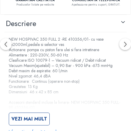
GARANTAM CALITATEA
CONSULTANTA TELEFONICA
Produselor listate pe website
Apeleaza-ne pentru suport, GRATUIT.
Turbine
Spirometre
Descriere
Filtre antibacteriene
Piese bucale
Alte dispozitive respiratorii
NEW HOSPIVAC 350 FULL 2 -RE 410356/01- cu vase
2x2000ml,pedala si selector vas
Clesti nazali
Actionare: pompa cu piston fara ulei si fara intretinere
Investigare si diagnostic
Alimentare : 220-230V, 50-60 Hz
Clasificare ISO 10079-1 – Vacuum ridicat / Debit ridicat
Dermatoscoape
Vacuum Maxim(ajustabil) – 0,90 Bar - 900 kPa -675 mmHg
Audiometre
Debit maxim de aspiratie: 60 l/min
Nivel zgomot: 46,4 dBA
Laringoscoape
Functionare: Continuu (operare non-stop)
Oglinzi/Lampi frontale
Greutatea: 13 Kg
Dimensiuni 46 x 42 x 85 cm
Diapazon
Set ORL/Oftalmo
Accesorii standard incluse la livrare- NEW HOSPIVAC 350 FULL-
RE 410356/01:
Lampi examinare
2 Vase colectoare cu capac si supapa de siguranta (sistem valva de
Testare reflexe
protectie) de 2l
VEZI MAI MULT
2 Inele pentru montare vase
Lampi cu infrarosu
Vas de siguranta-220ml