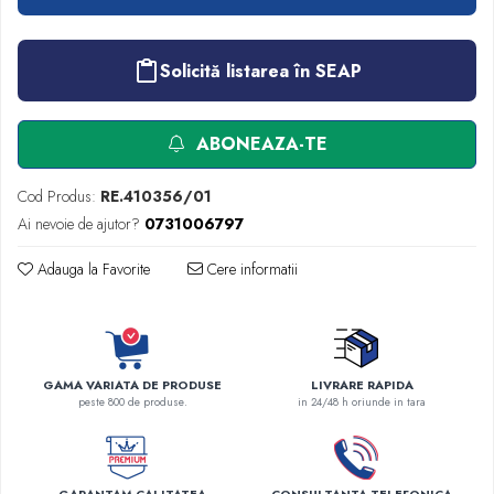
Criocautere
Consumabile medicale si Accesorii
Solicită listarea în SEAP
cutii medicamente
Electrozi
ABONEAZA-TE
Hartie
Accesorii pentru perfuzie
Cod Produs:
RE.410356/01
Geluri
Ai nevoie de ajutor?
0731006797
Filtre antibacteriene si antivirale
Garouri
Adauga la Favorite
Cere informatii
Ochelari de protectie
Gel ECO
Cabluri EKG (10 fire)
Electrozi ECG / EKG
GAMA VARIATA DE PRODUSE
LIVRARE RAPIDA
peste 800 de produse.
in 24/48 h oriunde in tara
Sonde TOCO
Sonde US
Vase
Spirometrie