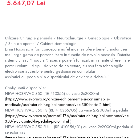
5.647,07 Lei
Injectomate
CPAP si AUTOCPAP
Instrumentar
Instalatii gaze medicinale
Utilizare:Chirurgie generala / Neurochirurgie / Ginecologie / Obstetrica
Oxigenatoare
/ Sala de operatii / Cabinet stomatologic
Statii gaze medicinale
Linia Hospivac a fost conceputa astfel incat sa ofere beneficiarului cea
mai larga gama de personalizare in functie de nevoile acestuia. Datorita
Prize gaze medicinale
sistemului sau "modular", acesta poate fi furnizat, in variante diferentiate
Regulatoare presiune gaze medicinale
pentru volumul si tipul de vase de colectare, cu sau fara tehnologiile
electronice accesibile pentru gestionarea controlului
Butelii gaze medicale
aspiratiei cu pedala si a dispozitivului de deviere a debitului.
Carucioare butelii gaze
Configuratii disponibile:
Conectori gaze medicinale
NEW HOSPIVAC 350 (RE 410356) cu vase 2x2000ml
Componente statii gaze
(
https://www.evorevo.ro/divizia-echipamente-si-consumabile-
Panouri control si alarmare
medicale/aspirator-chirurgical-new-hospivac-350-basic-2.html
)
NEW HOSPIVAC 350 FS (RE 410356/06) cu vase 2x2000ml si pedala
Console ATI si UPU
(
https://www.evorevo.ro/promotii-176/aspirator-chirurgical-new-hospivac-
Dispozitive si sisteme de prindere / fixare
350-fs-cu-control-la-pedala-picior.html
)
NEW HOSPIVAC 350 FULL (RE 410356/01) cu vase 2x2000ml,pedala si
Rampa gaze medicale pat pacient
selector vas
Rampa iluminat alarmare
(
https://www.evorevo.ro/promotii-176/aspirator-chirurgical-new-hospivac-