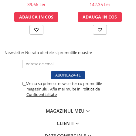
36x40mm cu capsa, pachet
1000 ml pentru aspirator
39,66 Lei
142,35 Lei
Lampi cu infrarosu
• Greutate: 2,2 kg
100 buc.
chirurgical - autoclavabil
Electroencefalografe
121°C - capac si accesorii
Accesorii standard
ADAUGA IN COS
ADAUGA IN COS
incluse
Colposcoape
• Borcan autoclavabil cu sistem de supapa
• Filtru antibacterian și hidrofob
Osteodensitometre
• Set tuburi de silicon 6 x 10 mm
Stetoscoape
• Conector conic pentru sonde
Tensiometre
Oftalmoscoape
Newsletter
Nu rata ofertele si promotiile noastre
Otoscoape
Ingrijirea sanatatii
Aparate apnee
Vreau sa primesc newsletter cu promotiile
Aparate aerosoli
magazinului. Afla mai multe in
Politica de
Aparate masaj
Confidentialitate
Cantare
Glucometre
MAGAZINUL MEU
Ingrijire personala
CLIENTI
Perne si paturi electrice
Perne ortopedice
DATE COMERCIALE