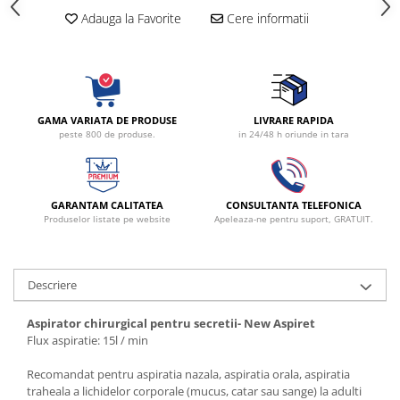
Radiocautere
Adauga la Favorite
Cere informatii
Aspiratoare de fum
Criocautere
Consumabile medicale si Accesorii
cutii medicamente
GAMA VARIATA DE PRODUSE
LIVRARE RAPIDA
Electrozi
peste 800 de produse.
in 24/48 h oriunde in tara
Hartie
Accesorii pentru perfuzie
Geluri
GARANTAM CALITATEA
CONSULTANTA TELEFONICA
Produselor listate pe website
Apeleaza-ne pentru suport, GRATUIT.
Filtre antibacteriene si antivirale
Garouri
Ochelari de protectie
Descriere
Gel ECO
Cabluri EKG (10 fire)
Aspirator chirurgical pentru secretii- New Aspiret
Flux aspiratie: 15l / min
Electrozi ECG / EKG
Sonde TOCO
Recomandat pentru aspiratia nazala, aspiratia orala, aspiratia
Sonde US
traheala a lichidelor corporale (mucus, catar sau sange) la adulti