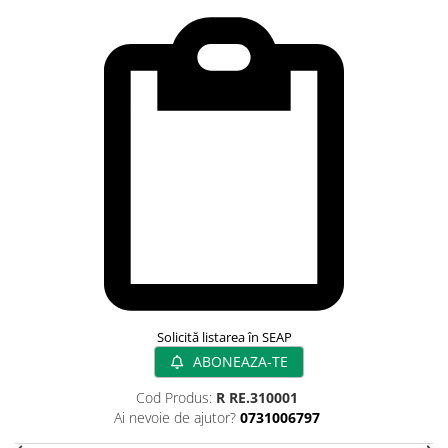
Rampa gaze medicale pat pacient
Rampa iluminat alarmare
Robineti
Accesorii vase
Tevi cupru si accesorii
Console tavan sali operatie
Lavoare apa sterila
Lavoare chirurgicale
Adaptori/cuple
Capsule, filtre finale apa sterila
Prefiltre lavoare
Electrochirurgie
Manere pentru electrocautere
Solicită listarea în SEAP
Cabluri pentru pensele bipolare
ABONEAZA-TE
Cabluri conectare electrozi neutri
Cod Produs:
R RE.310001
Electrozi neutri
Ai nevoie de ajutor?
0731006797
Electrocautere