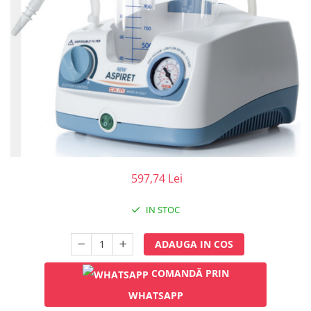
Injectomate
CPAP si AUTOCPAP
Instrumentar
Instalatii gaze medicinale
Oxigenatoare
Statii gaze medicinale
Prize gaze medicinale
Regulatoare presiune gaze
medicinale
Butelii gaze medicale
597,74 Lei
Carucioare butelii gaze
IN STOC
Conectori gaze medicinale
Componente statii gaze
ADAUGA IN COS
Panouri control si alarmare
Console ATI si UPU
COMANDĂ PRIN
Dispozitive si sisteme de prindere /
WHATSAPP
fixare