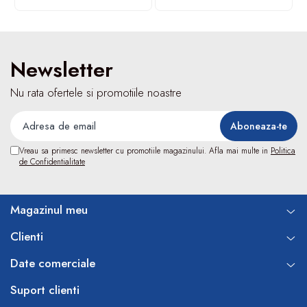
Turbine
Spirometre
Filtre antibacteriene
Newsletter
Piese bucale
Alte dispozitive respiratorii
Nu rata ofertele si promotiile noastre
Clesti nazali
Investigare si diagnostic
Dermatoscoape
Vreau sa primesc newsletter cu promotiile magazinului. Afla mai multe in
Politica
de Confidentialitate
Audiometre
Laringoscoape
Oglinzi/Lampi frontale
Magazinul meu
Diapazon
Clienti
Set ORL/Oftalmo
Lampi examinare
Date comerciale
Testare reflexe
Suport clienti
Lampi cu infrarosu