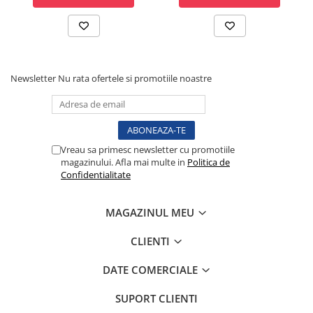
incluse
Lampi cu infrarosu
Electroencefalografe
Colposcoape
Osteodensitometre
Newsletter
Nu rata ofertele si promotiile noastre
Stetoscoape
Tensiometre
Oftalmoscoape
Otoscoape
Vreau sa primesc newsletter cu promotiile
Ingrijirea sanatatii
magazinului. Afla mai multe in
Politica de
Confidentialitate
Aparate apnee
Aparate aerosoli
MAGAZINUL MEU
Aparate masaj
Cantare
CLIENTI
Glucometre
Ingrijire personala
DATE COMERCIALE
Perne si paturi electrice
SUPORT CLIENTI
Perne ortopedice