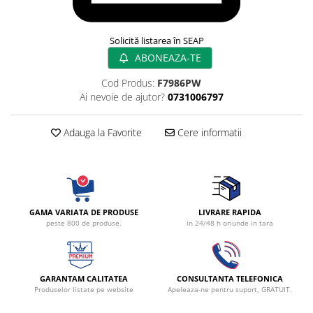
Radiocautere
Aspiratoare de fum
Solicită listarea în SEAP
Criocautere
ABONEAZA-TE
Consumabile medicale si Accesorii
Cod Produs:
F7986PW
cutii medicamente
Ai nevoie de ajutor?
0731006797
Electrozi
Hartie
Adauga la Favorite
Cere informatii
Accesorii pentru perfuzie
Geluri
Filtre antibacteriene si antivirale
Garouri
Ochelari de protectie
GAMA VARIATA DE PRODUSE
LIVRARE RAPIDA
peste 800 de produse.
in 24/48 h oriunde in tara
Gel ECO
Cabluri EKG (10 fire)
Electrozi ECG / EKG
GARANTAM CALITATEA
CONSULTANTA TELEFONICA
Sonde TOCO
Produselor listate pe website
Apeleaza-ne pentru suport, GRATUIT.
Sonde US