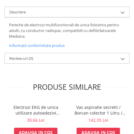
Vase
Spirometrie
Descriere
Turbine
Pereche de electrozi multifunctionali de unica folosinta pentru
Spirometre
adulti, cu conductor radiopac, compatibili cu defibrilatoarele
Filtre antibacteriene
Mediana.
Piese bucale
Informatii conformitate produs
Alte dispozitive respiratorii
Review-uri
(0)
Clesti nazali
Investigare si diagnostic
Dermatoscoape
Audiometre
PRODUSE SIMILARE
Laringoscoape
Oglinzi/Lampi frontale
Electrozi EKG de unica
Vas aspiratie secretii /
Diapazon
utilizare autoadezivi
Borcan colector 1 Litru /
Set ORL/Oftalmo
36x40mm cu capsa, pachet
1000 ml pentru aspirator
39,66 Lei
142,35 Lei
Lampi examinare
100 buc.
chirurgical - autoclavabil
121°C - capac si accesorii
Testare reflexe
ADAUGA IN COS
ADAUGA IN COS