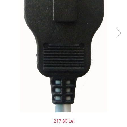
Injectomate
CPAP si AUTOCPAP
Instrumentar
Instalatii gaze medicinale
Oxigenatoare
Statii gaze medicinale
Prize gaze medicinale
Regulatoare presiune gaze
medicinale
Butelii gaze medicale
Carucioare butelii gaze
Conectori gaze medicinale
Componente statii gaze
Panouri control si alarmare
Console ATI si UPU
Dispozitive si sisteme de prindere /
217,80 Lei
fixare