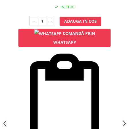
Rampa gaze medicale pat pacient
IN STOC
Rampa iluminat alarmare
Robineti
ADAUGA IN COS
Accesorii vase
Tevi cupru si accesorii
COMANDĂ PRIN
Console tavan sali operatie
WHATSAPP
Lavoare apa sterila
Lavoare chirurgicale
Adaptori/cuple
Capsule, filtre finale apa sterila
Prefiltre lavoare
Electrochirurgie
Manere pentru electrocautere
Cabluri pentru pensele bipolare
Cabluri conectare electrozi neutri
Electrozi neutri
Electrocautere