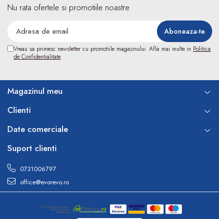
Electroencefalografe
Nu rata ofertele si promotiile noastre
Colposcoape
Osteodensitometre
Stetoscoape
Vreau sa primesc newsletter cu promotiile magazinului. Afla mai multe in
Politica
Tensiometre
de Confidentialitate
Oftalmoscoape
Otoscoape
Magazinul meu
Ingrijirea sanatatii
Aparate apnee
Clienti
Aparate aerosoli
Date comerciale
Aparate masaj
Cantare
Suport clienti
Glucometre
Ingrijire personala
0731006797
Perne si paturi electrice
office@evorevo.ro
Perne ortopedice
Tensiometre