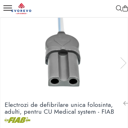
Medical
Metrologie
Nebulizatoare
Termometre
Concentratoare oxigen
Higrometre
Dopplere
Termohigrometre
Pulsoximetrie
Cronometre
Senzori SpO2
Pulsoximetre
Cabluri extensie
Capnometre
Lampi operatie
Electrozi de defibrilare unica folosinta,
Negatoscoape
adulti, pentru CU Medical system - FIAB
Holter EKG
Perfuzomate