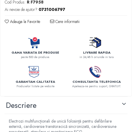
Cod Produs:
R F7958
Robineti
Ai nevoie de ajutor?
0731006797
Accesorii vase
Adauga la Favorite
Cere informatii
Tevi cupru si accesorii
Console tavan sali operatie
Lavoare apa sterila
Lavoare chirurgicale
GAMA VARIATA DE PRODUSE
LIVRARE RAPIDA
Adaptori/cuple
peste 800 de produse.
in 24/48 h oriunde in tara
Capsule, filtre finale apa sterila
Prefiltre lavoare
Electrochirurgie
GARANTAM CALITATEA
CONSULTANTA TELEFONICA
Manere pentru electrocautere
Produselor listate pe website
Apeleaza-ne pentru suport, GRATUIT.
Cabluri pentru pensele bipolare
Cabluri conectare electrozi neutri
Descriere
Electrozi neutri
Electrocautere
Electrozi multifuncționali de unică folosință pentru defibrilare
Radiocautere
externă, cardioversie transtoracică sincronizată, cardioversiune
percutanată, stimulare și monitorizare ECG.
Aspiratoare de fum