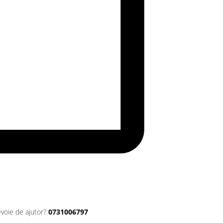
evoie de ajutor?
0731006797