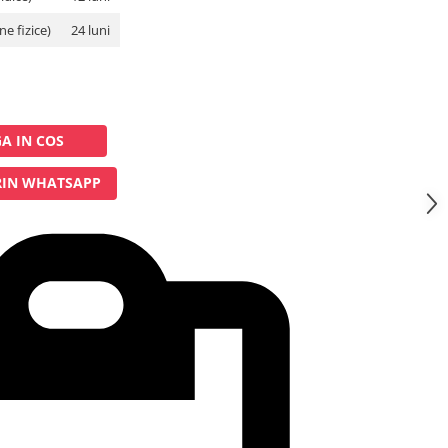
e fizice)
24 luni
A IN COS
IN WHATSAPP