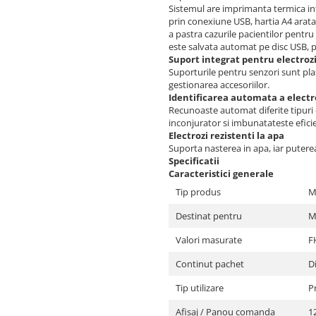
Sistemul are imprimanta termica in
prin conexiune USB, hartia A4 arata
a pastra cazurile pacientilor pentru
este salvata automat pe disc USB, p
Suport integrat pentru electroz
Suporturile pentru senzori sunt plas
gestionarea accesoriilor.
Identificarea automata a electr
Recunoaste automat diferite tipuri d
inconjurator si imbunatateste eficie
Electrozi rezistenti la apa
Suporta nasterea in apa, iar putere
Specificatii
Caracteristici generale
Tip produs
M
Destinat pentru
M
Valori masurate
F
Continut pachet
D
Tip utilizare
P
Afisaj / Panou comanda
1