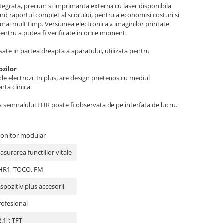
tegrata, precum si imprimanta externa cu laser disponibila
nd raportul complet al scorului, pentru a economisi costuri si
 mai mult timp. Versiunea electronica a imaginilor printate
entru a putea fi verificate in orice moment.
i
ate in partea dreapta a aparatului, utilizata pentru
ozilor
e electrozi. In plus, are design prietenos cu mediul
nta clinica.
a semnalului FHR poate fi observata de pe interfata de lucru.
onitor modular
asurarea functiilor vitale
HR1, TOCO, FM
ispozitiv plus accesorii
rofesional
2.1"; TFT