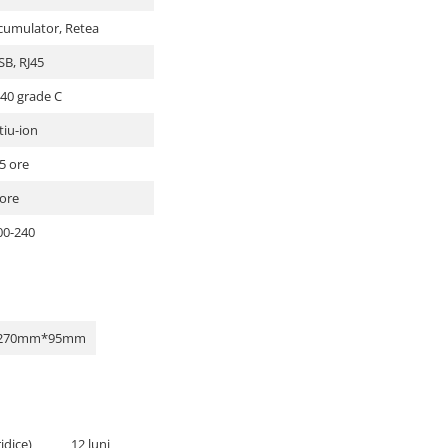
cumulator, Retea
SB, RJ45
-40 grade C
tiu-ion
.5 ore
 ore
00-240
270mm*95mm
idice)
12 luni