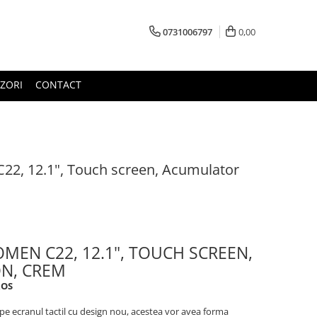
0731006797
0,00
ZORI
CONTACT
22, 12.1", Touch screen, Acumulator
MEN C22, 12.1", TOUCH SCREEN,
LI-ION, CREM
xOS
 pe ecranul tactil cu design nou, acestea vor avea forma