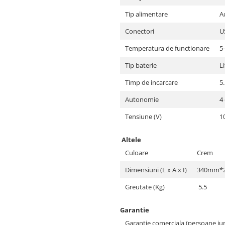
Tip alimentare
A
Conectori
U
Temperatura de functionare
5
Tip baterie
Li
Timp de incarcare
5
Autonomie
4
Tensiune (V)
1
Altele
Culoare
Crem
Dimensiuni (L x A x I)
340mm*
Greutate (Kg)
5.5
Garantie
Garantie comerciala (persoane jur