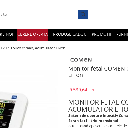
RE NOI
CERERE OFERTA
PRODUSE CADOU
PROMOTII
FURNI
12.1", Touch screen, Acumulator Li-Ion
Monitor fetal COMEN C
Li-Ion
9.539,64 Lei
MONITOR FETAL CO
ACUMULATOR 
Sistem de operare inovativ Con
Ecran tactil tridimensional
Atunci cand apasati pe iconitele de