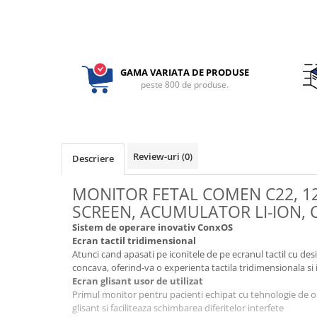
Perne ortopedice
Tensiometre
Termometre
GAMA VARIATA DE PRODUSE
Umidificatoare
peste 800 de produse.
Monitorizare somn
Masurare
Cantare
Taliometre / Pediometre
Review-uri
(0)
Descriere
Masurare corporala
Alcoolmetre
MONITOR FETAL COMEN C22, 12
Prim ajutor, urgenta & reanimare
SCREEN, ACUMULATOR L
Targi urgente
Sistem de operare inovativ ConxOS
Ecran tactil tridimensional
Truse urgente
Atunci cand apasati pe iconitele de pe ecranul tactil cu de
Genti urgente
concava, oferind-va o experienta tactila tridimensionala si i
Ecran glisant usor de utilizat
Gulere cervicale
Primul monitor pentru pacienti echipat cu tehnologie de o
Masti
glisant si faciliteaza schimbarea diferitelor interfete