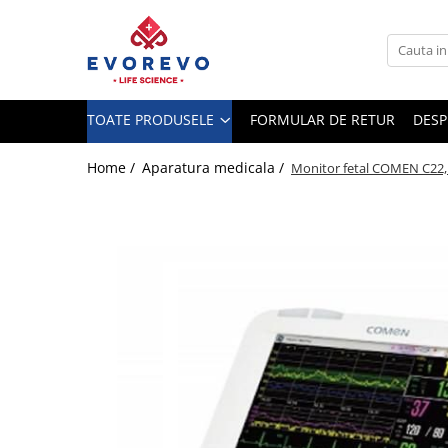
Toate Produsele
Medical
TOATE PRODUSELE
FORMULAR DE RETUR
DESP
Nebulizatoare
Concentratoare oxigen
Home /
Aparatura medicala /
Monitor fetal COMEN C22, 
Dopplere
Pulsoximetrie
Senzori SpO2
Pulsoximetre
Cabluri extensie
Capnometre
Lampi operatie
Negatoscoape
Holter EKG