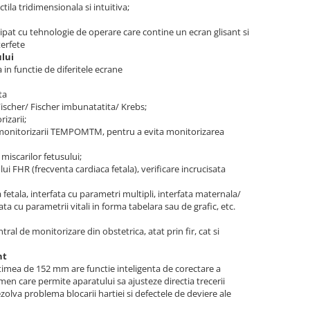
tila tridimensionala si intuitiva;
pat cu tehnologie de operare care contine un ecran glisant si
terfete
lui
 in functie de diferitele ecrane
ta
ischer/ Fischer imbunatatita/ Krebs;
izarii;
 monitorizarii TEMPOMTM, pentru a evita monitorizarea
miscarilor fetusului;
ui FHR (frecventa cardiaca fetala), verificare incrucisata
ta fetala, interfata cu parametri multipli, interfata maternala/
ata cu parametrii vitali in forma tabelara sau de grafic, etc.
ral de monitorizare din obstetrica, atat prin fir, cat si
nt
timea de 152 mm are functie inteligenta de corectare a
en care permite aparatului sa ajusteze directia trecerii
zolva problema blocarii hartiei si defectele de deviere ale