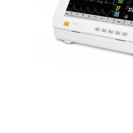
Perfuzomate
Injectomate
CPAP si AUTOCPAP
Instrumentar
Instalatii gaze medicinale
Oxigenatoare
Statii gaze medicinale
Prize gaze medicinale
Regulatoare presiune gaze
medicinale
Butelii gaze medicale
Carucioare butelii gaze
Conectori gaze medicinale
Componente statii gaze
Panouri control si alarmare
Console ATI si UPU
Dispozitive si sisteme de prindere /