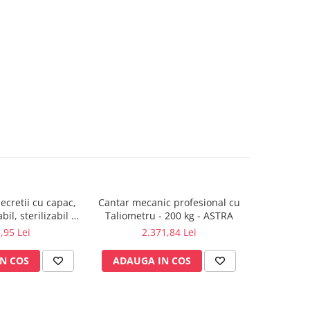
secretii cu capac,
Cantar mecanic profesional cu
Gel pe
bil, sterilizabil la
Taliometru - 200 kg - ASTRA
defibri
21°C
,95 Lei
2.371,84 Lei
N COS
ADAUGA IN COS
ADAUG