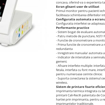
concava, oferind-va o experienta tac
Ecran glisant usor de utilizat
Primul monitor pentru pacienti echi
faciliteaza schimbarea diferitelor in
Configuratia automata a ecranu
Configuratia interfetei se adapteaza
Performante practice
- Sistem bogat de evaluare automa
- Patru metode de punctare, NST/ F
- Functie de cronometrare a monitor
- Prima functie de cronometrare a
redundanta
- Inregistrare manuala/ automata a 
- Indicator de intensitate a semnalul
gemeni;
- Afisare interfete multiple: interfa
fetala, interfata cu font mare, interf
pentru numeroase cerinte clinice;
- Suporta conectarea la sistemul cent
wireless.
Sistem de printare foarte eficie
Imprimanta termica integrata cu la
printarii Cali-Rec® patentata de Com
hartiei prin imprimanta, pentru a re
imprimantelor traditionale.