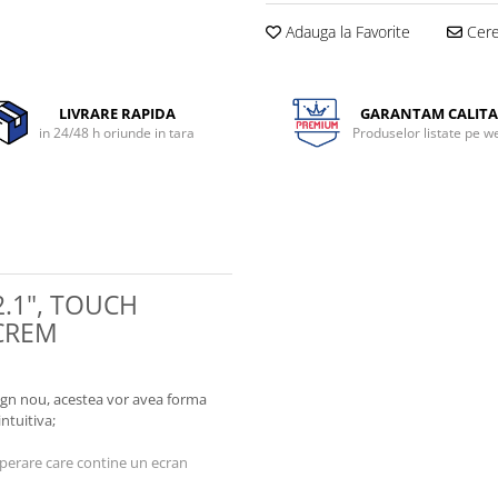
Adauga la Favorite
Cere 
LIVRARE RAPIDA
GARANTAM CALITA
in 24/48 h oriunde in tara
Produselor listate pe w
.1", TOUCH
I-ION, CREM
sign nou, acestea vor avea forma
ntuitiva;
perare care contine un ecran