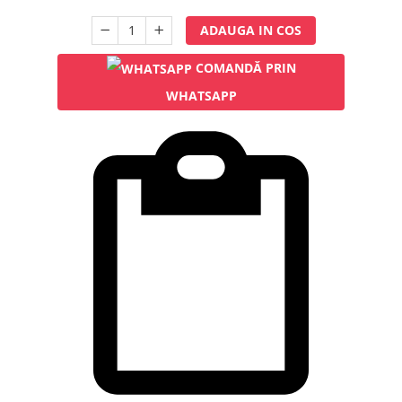
Rampa gaze medicale pat pacient
ADAUGA IN COS
Rampa iluminat alarmare
Robineti
COMANDĂ PRIN
Accesorii vase
WHATSAPP
Tevi cupru si accesorii
Console tavan sali operatie
Lavoare apa sterila
Lavoare chirurgicale
Adaptori/cuple
Capsule, filtre finale apa sterila
Prefiltre lavoare
Electrochirurgie
Manere pentru electrocautere
Cabluri pentru pensele bipolare
Cabluri conectare electrozi neutri
Electrozi neutri
Electrocautere