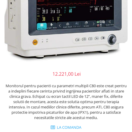
Injectomate
CPAP si AUTOCPAP
Instrumentar
Instalatii gaze medicinale
Oxigenatoare
Statii gaze medicinale
Prize gaze medicinale
Regulatoare presiune gaze
medicinale
12.221,00 Lei
Butelii gaze medicale
Carucioare butelii gaze
Monitorul pentru pacienti cu parametri multipli C80 este creat pentru
Conectori gaze medicinale
a indeplini fiecare cerinta privind ingrijirea pacientilor aflati in stare
clinica grava. Echipat cu ecran tactil LED de 12”, maner fix, diferite
Componente statii gaze
solutii de montare, acesta este solutia optima pentru terapia
Panouri control si alarmare
intensiva. In cazul mediilor clinice diferite, precum ATI, C80 asigura
protectie impotriva picaturilor de apa (IPX1), pentru a satisface
Console ATI si UPU
necesitatile stricte ale acestui mediu.
Dispozitive si sisteme de prindere /
fixare
LA COMANDA