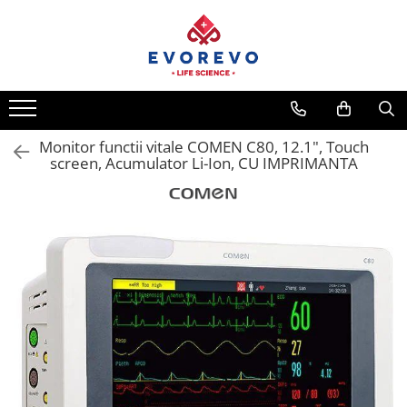
Medical
Metrologie
Nebulizatoare
Termometre
Concentratoare oxigen
Higrometre
Dopplere
Termohigrometre
Monitor functii vitale COMEN C80, 12.1", Touch
screen, Acumulator Li-Ion, CU IMPRIMANTA
Pulsoximetrie
Cronometre
Senzori SpO2
Pulsoximetre
Cabluri extensie
Capnometre
Lampi operatie
Negatoscoape
Holter EKG
Perfuzomate