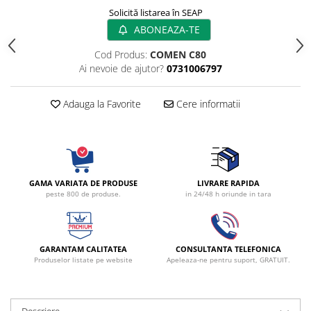
Radiocautere
Solicită listarea în SEAP
Aspiratoare de fum
ABONEAZA-TE
Criocautere
Cod Produs:
COMEN C80
Consumabile medicale si Accesorii
Ai nevoie de ajutor?
0731006797
cutii medicamente
Electrozi
Adauga la Favorite
Cere informatii
Hartie
Accesorii pentru perfuzie
Geluri
Filtre antibacteriene si antivirale
GAMA VARIATA DE PRODUSE
LIVRARE RAPIDA
Garouri
peste 800 de produse.
in 24/48 h oriunde in tara
Ochelari de protectie
Gel ECO
Cabluri EKG (10 fire)
GARANTAM CALITATEA
CONSULTANTA TELEFONICA
Produselor listate pe website
Apeleaza-ne pentru suport, GRATUIT.
Electrozi ECG / EKG
Sonde TOCO
Sonde US