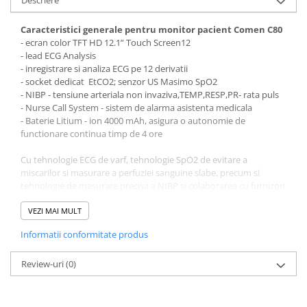
Descriere
Vase
Spirometrie
Caracteristici generale pentru monitor pacient Comen C80
- ecran color TFT HD 12.1” Touch Screen12
Turbine
- lead ECG Analysis
Spirometre
- inregistrare si analiza ECG pe 12 derivatii
- socket dedicat EtCO2; senzor US Masimo SpO2
Filtre antibacteriene
- NIBP - tensiune arteriala non invaziva,TEMP,RESP,PR- rata puls
Piese bucale
- Nurse Call System - sistem de alarma asistenta medicala
Alte dispozitive respiratorii
- Baterie Litium - ion 4000 mAh, asigura o autonomie de
functionare continua timp de 4 ore
Clesti nazali
Investigare si diagnostic
Cu tehnologie ECG de varf, tehnologie SpO2 de evitare a
miscarilor si masurare a perfuziei sanguine slabe, precum si
Dermatoscoape
tehnologie de masurare precisa a NIBP si colaborarea cu furnizori
Audiometre
de tehnici medicale de talie mondiala, ca Masimo, Covidien,
Laringoscoape
Respironics, Medis, C80 este creat pentru a optimiza performata
VEZI MAI MULT
prin integrarea tehnologiilor CO2, AG, BIS si a monitorizarii
Oglinzi/Lampi frontale
Informatii conformitate produs
hemodinamice neinvazive intr-un singur dispozitiv, ajutandu-va
Diapazon
sa ingrijiti chiar si pacientii aflati in starea cea mai grava cu
Set ORL/Oftalmo
asistenta profesionala. ICG (cardiografie prin impedanta).
Review-uri
(0)
CO2
Lampi examinare
Foloseste senzorul de flux principal CAPNOSTAT 5/ IRMA pentru
Testare reflexe
performanta optima in monitorizarea pacientilor intubati;