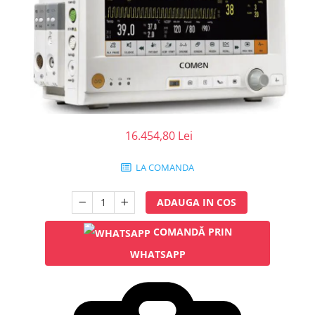
Injectomate
CPAP si AUTOCPAP
Instrumentar
Instalatii gaze medicinale
Oxigenatoare
Statii gaze medicinale
Prize gaze medicinale
16.454,80 Lei
Regulatoare presiune gaze
medicinale
LA COMANDA
Butelii gaze medicale
Carucioare butelii gaze
ADAUGA IN COS
Conectori gaze medicinale
COMANDĂ PRIN
Componente statii gaze
Panouri control si alarmare
WHATSAPP
Console ATI si UPU
Dispozitive si sisteme de prindere /
fixare