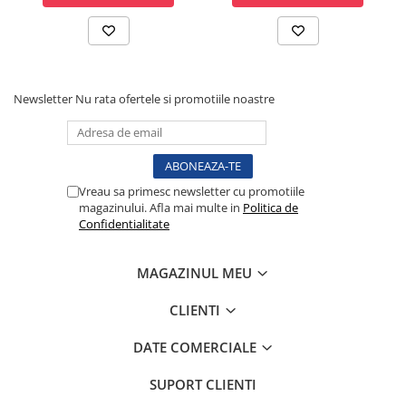
incluse
Lampi cu infrarosu
Electroencefalografe
Colposcoape
Osteodensitometre
Newsletter
Nu rata ofertele si promotiile noastre
Stetoscoape
Tensiometre
Oftalmoscoape
Otoscoape
Vreau sa primesc newsletter cu promotiile
Ingrijirea sanatatii
magazinului. Afla mai multe in
Politica de
Confidentialitate
Aparate apnee
Aparate aerosoli
MAGAZINUL MEU
Aparate masaj
Cantare
CLIENTI
Glucometre
DATE COMERCIALE
Ingrijire personala
Perne si paturi electrice
SUPORT CLIENTI
Perne ortopedice