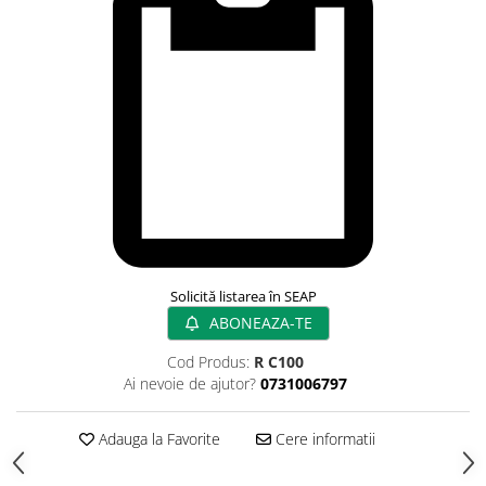
Rampa gaze medicale pat pacient
Rampa iluminat alarmare
Robineti
Accesorii vase
Tevi cupru si accesorii
Console tavan sali operatie
Lavoare apa sterila
Lavoare chirurgicale
Adaptori/cuple
Capsule, filtre finale apa sterila
Solicită listarea în SEAP
Prefiltre lavoare
ABONEAZA-TE
Electrochirurgie
Manere pentru electrocautere
Cod Produs:
R C100
Ai nevoie de ajutor?
0731006797
Cabluri pentru pensele bipolare
Cabluri conectare electrozi neutri
Adauga la Favorite
Cere informatii
Electrozi neutri
Electrocautere