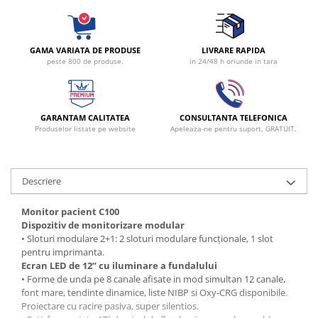
Radiocautere
Aspiratoare de fum
Criocautere
GAMA VARIATA DE PRODUSE
LIVRARE RAPIDA
peste 800 de produse.
in 24/48 h oriunde in tara
Consumabile medicale si Accesorii
cutii medicamente
Electrozi
GARANTAM CALITATEA
CONSULTANTA TELEFONICA
Hartie
Produselor listate pe website
Apeleaza-ne pentru suport, GRATUIT.
Accesorii pentru perfuzie
Geluri
Filtre antibacteriene si antivirale
Descriere
Garouri
Monitor pacient C100
Ochelari de protectie
Dispozitiv de monitorizare modular
Gel ECO
• Sloturi modulare 2+1: 2 sloturi modulare funcționale, 1 slot
pentru imprimanta.
Cabluri EKG (10 fire)
Ecran LED de 12” cu iluminare a fundalului
Electrozi ECG / EKG
• Forme de unda pe 8 canale afisate in mod simultan 12 canale,
Sonde TOCO
font mare, tendinte dinamice, liste NIBP si Oxy-CRG disponibile.
Proiectare cu racire pasiva, super silentios.
Sonde US