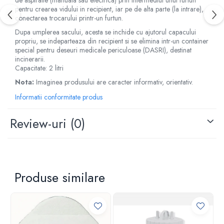
de aspiratie (manuala sau electrica) prin intermediul unui furtun
pentru crearea vidului in recipient, iar pe de alta parte (la intrare),
Criocautere
conectarea trocarului printr-un furtun.
Consumabile medicale si Accesorii
Dupa umplerea sacului, acesta se inchide cu ajutorul capacului
cutii medicamente
propriu, se indeparteaza din recipient si se elimina intr-un container
special pentru deseuri medicale periculoase (DASRI), destinat
Electrozi
incinerarii.
Hartie
Capacitate: 2 litri
Accesorii pentru perfuzie
Nota:
Imaginea produsului are caracter informativ, orientativ.
Geluri
Informatii conformitate produs
Filtre antibacteriene si antivirale
Garouri
Review-uri
(0)
Ochelari de protectie
Gel ECO
Cabluri EKG (10 fire)
Electrozi ECG / EKG
Produse similare
Sonde TOCO
Sonde US
Vase
Spirometrie