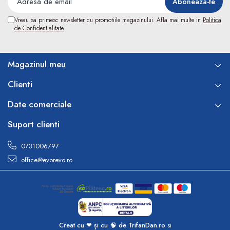
Electroencefalografe
Colposcoape
Vreau sa primesc newsletter cu promotiile magazinului. Afla mai multe in
Politica
Osteodensitometre
de Confidentialitate
Stetoscoape
Tensiometre
Magazinul meu
Oftalmoscoape
Otoscoape
Clienti
Ingrijirea sanatatii
Date comerciale
Aparate apnee
Suport clienti
Aparate aerosoli
Aparate masaj
0731006797
Cantare
office@evorevo.ro
Glucometre
Ingrijire personala
Perne si paturi electrice
Perne ortopedice
Tensiometre
Creat cu ❤ și cu 🧠 de TrifanDan.ro
si