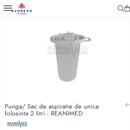
Medical
Metrologie
Nebulizatoare
Termometre
Concentratoare oxigen
Higrometre
Dopplere
Termohigrometre
Pulsoximetrie
Cronometre
Senzori SpO2
Pulsoximetre
Cabluri extensie
Capnometre
Lampi operatie
Punga/ Sac de aspiratie de unica
Negatoscoape
folosinta 2 litri - REANIMED
Holter EKG
Perfuzomate