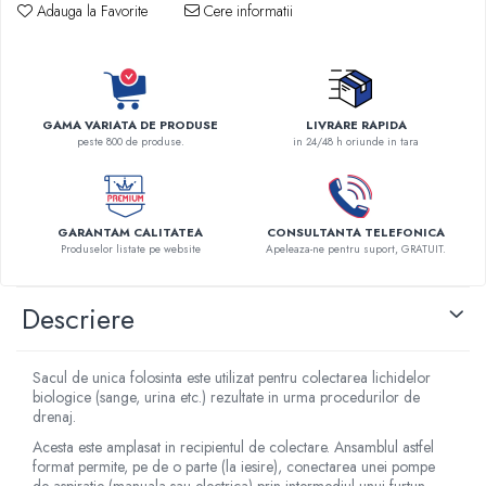
Adauga la Favorite
Cere informatii
Robineti
Accesorii vase
Tevi cupru si accesorii
Console tavan sali operatie
GAMA VARIATA DE PRODUSE
LIVRARE RAPIDA
Lavoare apa sterila
peste 800 de produse.
in 24/48 h oriunde in tara
Lavoare chirurgicale
Adaptori/cuple
Capsule, filtre finale apa sterila
GARANTAM CALITATEA
CONSULTANTA TELEFONICA
Produselor listate pe website
Apeleaza-ne pentru suport, GRATUIT.
Prefiltre lavoare
Electrochirurgie
Descriere
Manere pentru electrocautere
Cabluri pentru pensele bipolare
Cabluri conectare electrozi neutri
Sacul de unica folosinta este utilizat pentru colectarea lichidelor
biologice (sange, urina etc.) rezultate in urma procedurilor de
Electrozi neutri
drenaj.
Electrocautere
Acesta este amplasat in recipientul de colectare. Ansamblul astfel
Radiocautere
format permite, pe de o parte (la iesire), conectarea unei pompe
Aspiratoare de fum