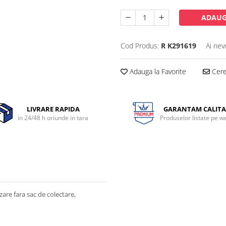
ADAUG
Cod Produs:
R K291619
Ai nev
Adauga la Favorite
Cere 
LIVRARE RAPIDA
GARANTAM CALITA
in 24/48 h oriunde in tara
Produselor listate pe w
zare fara sac de colectare,