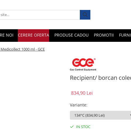
RE NOI
CERERE OFERTA
PRODUSE CADOU
PROMOTII
FURNI
 Medicollect 1000 ml - GCE
Recipient/ borcan cole
834,90 Lei
Variante
:
IN STOC