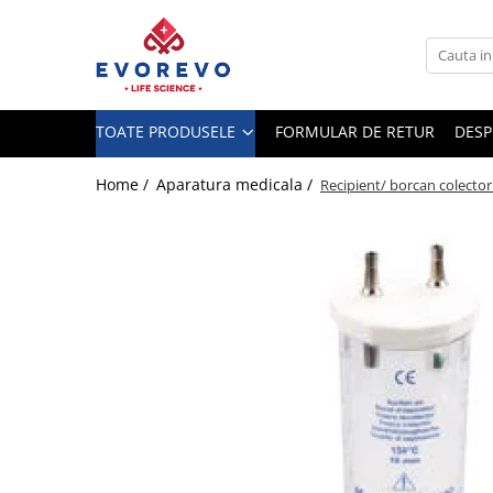
Toate Produsele
Medical
TOATE PRODUSELE
FORMULAR DE RETUR
DESP
Nebulizatoare
Concentratoare oxigen
Home /
Aparatura medicala /
Recipient/ borcan colector
Dopplere
Pulsoximetrie
Senzori SpO2
Pulsoximetre
Cabluri extensie
Capnometre
Lampi operatie
Negatoscoape
Holter EKG