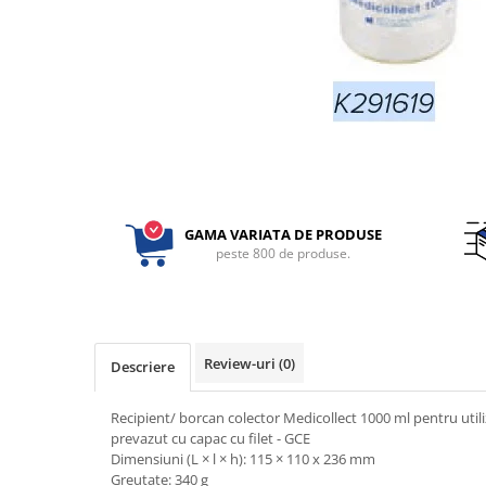
Perfuzomate
Injectomate
CPAP si AUTOCPAP
Instrumentar
Instalatii gaze medicinale
Oxigenatoare
Statii gaze medicinale
GAMA VARIATA DE PRODUSE
Prize gaze medicinale
peste 800 de produse.
Regulatoare presiune gaze
medicinale
Butelii gaze medicale
Carucioare butelii gaze
Review-uri
(0)
Descriere
Conectori gaze medicinale
Componente statii gaze
Recipient/ borcan colector Medicollect 1000 ml pentru utili
Panouri control si alarmare
prevazut cu capac cu filet - GCE
Console ATI si UPU
Dimensiuni (L × l × h): 115 × 110 x 236 mm
Greutate: 340 g
Dispozitive si sisteme de prindere /