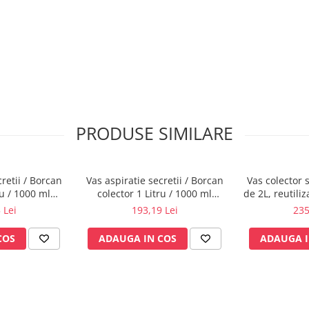
PRODUSE SIMILARE
retii / Borcan
Vas aspiratie secretii / Borcan
Vas colector 
ru / 1000 ml
colector 1 Litru / 1000 ml
de 2L, reutiliza
 chirurgical -
pentru aspirator chirurgical -
1
 Lei
193,19 Lei
235
°C - capac si
autoclavabil 134°C - capac si
incluse
accesorii incluse
COS
ADAUGA IN COS
ADAUGA I