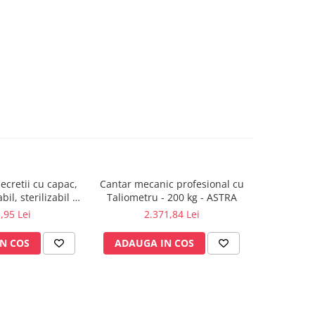
secretii cu capac,
Cantar mecanic profesional cu
Gel pe
bil, sterilizabil la
Taliometru - 200 kg - ASTRA
defibri
21°C
,95 Lei
2.371,84 Lei
N COS
ADAUGA IN COS
ADAUG