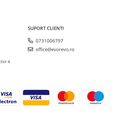
SUPORT CLIENTI
0731006797
office@evorevo.ro
ctor 4