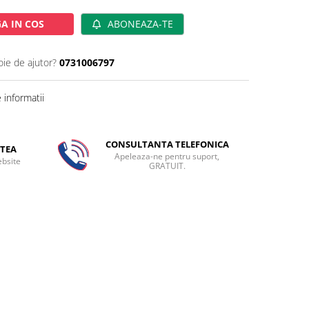
A IN COS
ABONEAZA-TE
oie de ajutor?
0731006797
informatii
CONSULTANTA TELEFONICA
TEA
Apeleaza-ne pentru suport,
ebsite
GRATUIT.