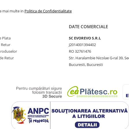
la mai multe in
Politica de Confidentialitate
DATE COMERCIALE
 Plata
SC​ ​EVOREVO​ ​S.R.L
e Retur
J2014001394402
Produselor
RO 32761476
de Retur
Str. Haralambie Nicolae G-ral 39, Se
Bucuresti, Bucuresti