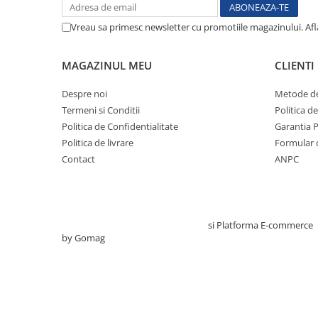
Electrocautere
Vreau sa primesc newsletter cu promotiile magazinului. Af
Radiocautere
Aspiratoare de fum
MAGAZINUL MEU
CLIENTI
Criocautere
Consumabile medicale si Accesorii
Despre noi
Metode de
Termeni si Conditii
Politica d
cutii medicamente
Politica de Confidentialitate
Garantia 
Electrozi
Politica de livrare
Formular 
Hartie
Contact
ANPC
Accesorii pentru perfuzie
Geluri
Filtre antibacteriene si antivirale
Garouri
Creat cu ❤ și cu 🧠 de TrifanDan.ro
si
Platforma E-commerce
by Gomag
Ochelari de protectie
Gel ECO
Cabluri EKG (10 fire)
Electrozi ECG / EKG
Sonde TOCO