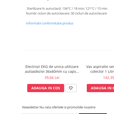
fixare
Sterilizare în autoclavă: 134°C / 18 min; 121°C / 15 min
Rampa gaze medicale pat pacient
Număr cicluri de autoclavare: 30 cicluri de autoclavare
Rampa iluminat alarmare
Informatii conformitate produs
Robineti
Accesorii vase
Tevi cupru si accesorii
Console tavan sali operatie
Lavoare apa sterila
Lavoare chirurgicale
Adaptori/cuple
Electrozi EKG de unica utilizare
Vas aspiratie sec
autoadezivi 36x40mm cu capsa,
colector 1 Lit
Capsule, filtre finale apa sterila
pachet 100 buc.
pentru aspirator
39,66 Lei
142,35
Prefiltre lavoare
autoclavabil 121
Electrochirurgie
accesorii 
ADAUGA IN COS
ADAUGA IN 
Manere pentru electrocautere
Cabluri pentru pensele bipolare
Cabluri conectare electrozi neutri
Newsletter
Nu rata ofertele si promotiile noastre
Electrozi neutri