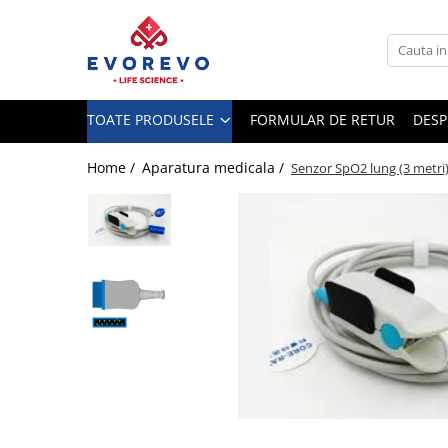
Toate Produsele
Medical
TOATE PRODUSELE
FORMULAR DE RETUR
DESP
Nebulizatoare
Concentratoare oxigen
Home /
Aparatura medicala /
Senzor SpO2 lung (3 metri
Dopplere
Pulsoximetrie
Senzori SpO2
Pulsoximetre
Cabluri extensie
Capnometre
Lampi operatie
Negatoscoape
Holter EKG