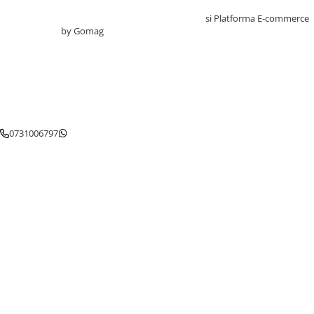
Testare reflexe
Creat cu ❤ și cu 🧠 de TrifanDan.ro
si
Platforma E-commerce
by Gomag
Lampi cu infrarosu
Electroencefalografe
Colposcoape
Osteodensitometre
Stetoscoape
Tensiometre
0731006797
Oftalmoscoape
Otoscoape
Ingrijirea sanatatii
Aparate apnee
Aparate aerosoli
Aparate masaj
Cantare
Glucometre
Ingrijire personala
Perne si paturi electrice