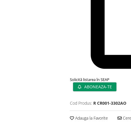
Solicită listarea în SEAP
ABONEAZA-TE
Cod Produs:
R CR001-3302AO
Adauga la Favorite
Cere 