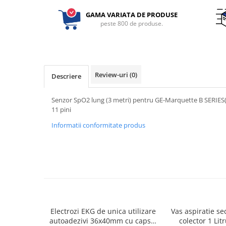
Electrocautere
GAMA VARIATA DE PRODUSE
peste 800 de produse.
Radiocautere
Aspiratoare de fum
Criocautere
Consumabile medicale si Accesorii
Review-uri
(0)
Descriere
cutii medicamente
Electrozi
Senzor SpO2 lung (3 metri) pentru GE-Marquette B SERIES(
Hartie
11 pini
Accesorii pentru perfuzie
Informatii conformitate produs
Geluri
Filtre antibacteriene si antivirale
Garouri
Ochelari de protectie
Gel ECO
Cabluri EKG (10 fire)
Electrozi ECG / EKG
Electrozi EKG de unica utilizare
Vas aspiratie sec
autoadezivi 36x40mm cu capsa,
colector 1 Lit
Sonde TOCO