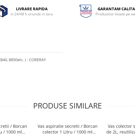
LIVRARE RAPIDA
GARANTAM CALITA
in 24/48 h oriunde in tara
Produselor listate pe w
B40, B850etc. ) - CORERAY
PRODUSE SIMILARE
retii / Borcan
Vas aspiratie secretii / Borcan
Vas colector 
ru / 1000 ml
colector 1 Litru / 1000 ml
de 2L, reutiliza