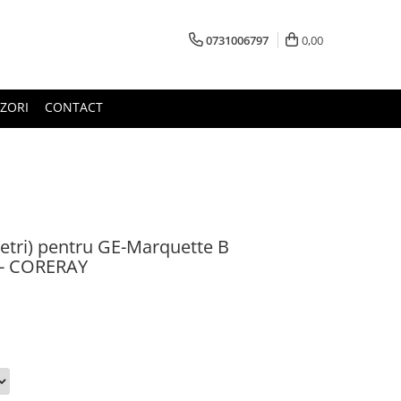
0731006797
0,00
ZORI
CONTACT
etri) pentru GE-Marquette B
) - CORERAY