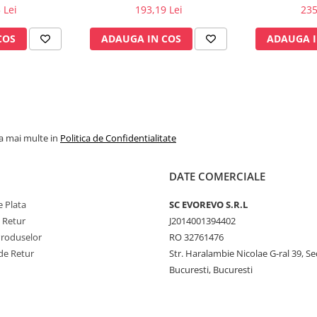
 chirurgical -
pentru aspirator chirurgical -
1
 Lei
193,19 Lei
235
°C - capac si
autoclavabil 134°C - capac si
incluse
accesorii incluse
COS
ADAUGA IN COS
ADAUGA I
la mai multe in
Politica de Confidentialitate
DATE COMERCIALE
 Plata
SC​ ​EVOREVO​ ​S.R.L
e Retur
J2014001394402
Produselor
RO 32761476
de Retur
Str. Haralambie Nicolae G-ral 39, Se
Bucuresti, Bucuresti