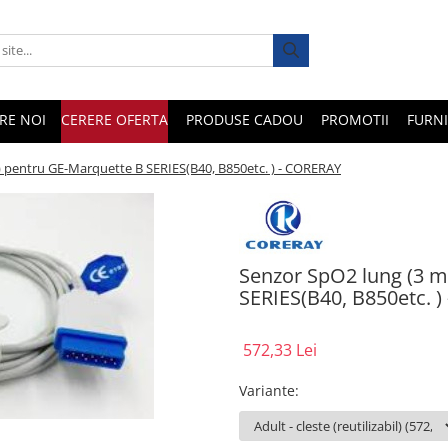
RE NOI
CERERE OFERTA
PRODUSE CADOU
PROMOTII
FURNI
) pentru GE-Marquette B SERIES(B40, B850etc. ) - CORERAY
Senzor SpO2 lung (3 m
SERIES(B40, B850etc. 
572,33 Lei
Variante
: