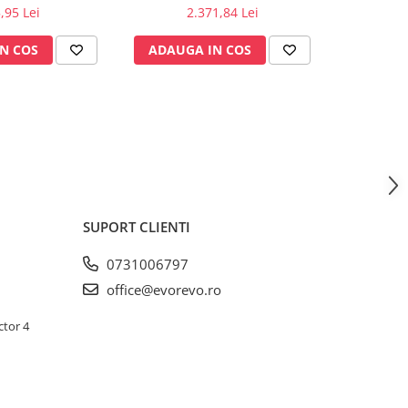
21°C
,95 Lei
2.371,84 Lei
N COS
ADAUGA IN COS
ADAUG
SUPORT CLIENTI
0731006797
office@evorevo.ro
ctor 4