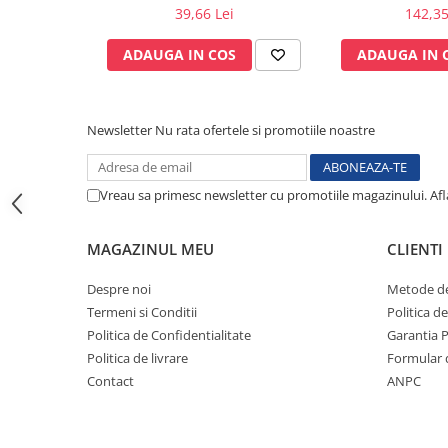
pachet 100 buc.
pentru aspirator
39,66 Lei
142,35
Sonde US
autoclavabil 121
accesorii 
Vase
ADAUGA IN COS
ADAUGA IN 
Spirometrie
Turbine
Newsletter
Nu rata ofertele si promotiile noastre
Spirometre
Filtre antibacteriene
Piese bucale
Vreau sa primesc newsletter cu promotiile magazinului. Af
Alte dispozitive respiratorii
Clesti nazali
MAGAZINUL MEU
CLIENTI
Investigare si diagnostic
Despre noi
Metode de
Dermatoscoape
Termeni si Conditii
Politica d
Audiometre
Politica de Confidentialitate
Garantia 
Laringoscoape
Politica de livrare
Formular 
Oglinzi/Lampi frontale
Contact
ANPC
Diapazon
Set ORL/Oftalmo
Lampi examinare