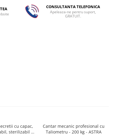
CONSULTANTA TELEFONICA
TEA
Apeleaza-ne pentru suport,
ebsite
GRATUIT.
secretii cu capac,
Cantar mecanic profesional cu
Gel pe
bil, sterilizabil la
Taliometru - 200 kg - ASTRA
defibri