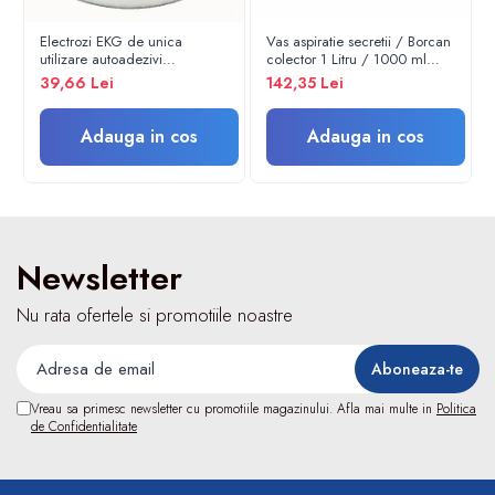
Turbine
Electrozi EKG de unica
Vas aspiratie secretii / Borcan
utilizare autoadezivi
colector 1 Litru / 1000 ml
Spirometre
36x40mm cu capsa, pachet
pentru aspirator chirurgical -
39,66 Lei
142,35 Lei
Filtre antibacteriene
100 buc.
autoclavabil 121°C - capac si
accesorii incluse
Piese bucale
Adauga in cos
Adauga in cos
Alte dispozitive respiratorii
Clesti nazali
Investigare si diagnostic
Dermatoscoape
Newsletter
Audiometre
Laringoscoape
Nu rata ofertele si promotiile noastre
Oglinzi/Lampi frontale
Diapazon
Set ORL/Oftalmo
Vreau sa primesc newsletter cu promotiile magazinului. Afla mai multe in
Politica
Lampi examinare
de Confidentialitate
Testare reflexe
Lampi cu infrarosu