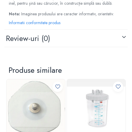
inel, pentru șină sau cărucior, în construcție simplă sau dublă.
Criocautere
Nota:
Imaginea produsului are caracter informativ, orientativ.
Consumabile medicale si Accesorii
Informatii conformitate produs
cutii medicamente
Electrozi
Review-uri
(0)
Hartie
Accesorii pentru perfuzie
Geluri
Filtre antibacteriene si antivirale
Produse similare
Garouri
Ochelari de protectie
Gel ECO
Cabluri EKG (10 fire)
Electrozi ECG / EKG
Sonde TOCO
Sonde US
Vase
Spirometrie