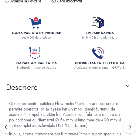
Adauga la Favorite
Cere informatii
Robineti
Accesorii vase
Tevi cupru si accesorii
Console tavan sali operatie
GAMA VARIATA DE PRODUSE
LIVRARE RAPIDA
Lavoare apa sterila
peste 800 de produse.
in 24/48 h oriunde in tara
Lavoare chirurgicale
Adaptori/cuple
Capsule, filtre finale apa sterila
GARANTAM CALITATEA
CONSULTANTA TELEFONICA
Produselor listate pe website
Apeleaza-ne pentru suport, GRATUIT.
Prefiltre lavoare
Electrochirurgie
Descriere
Manere pentru electrocautere
Cabluri pentru pensele bipolare
Container pentru catetere Flow-meter™ este un accesoriu care
Cabluri conectare electrozi neutri
permite operatorilor să așeze într-un mod igienic furtunul de
Electrozi neutri
aspirație în timpul activității lor. Acestea sunt fabricate din tub de
policarbonat cu diametrul Ø 54 mm și lungimea de 400 mm și
Electrocautere
sunt complet autoclavabile (121 °C – 15 min).
Radiocautere
În plus, aceste containere pot fi montate într-un suport special cu
Aspiratoare de fum