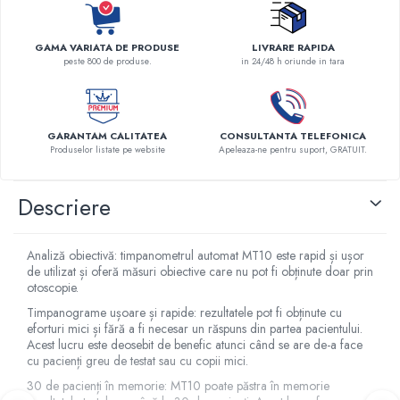
Robineti
Accesorii vase
GAMA VARIATA DE PRODUSE
LIVRARE RAPIDA
peste 800 de produse.
in 24/48 h oriunde in tara
Tevi cupru si accesorii
Console tavan sali operatie
Lavoare apa sterila
GARANTAM CALITATEA
CONSULTANTA TELEFONICA
Lavoare chirurgicale
Produselor listate pe website
Apeleaza-ne pentru suport, GRATUIT.
Adaptori/cuple
Capsule, filtre finale apa sterila
Descriere
Prefiltre lavoare
Electrochirurgie
Analiză obiectivă: timpanometrul automat MT10 este rapid și ușor
Manere pentru electrocautere
de utilizat și oferă măsuri obiective care nu pot fi obținute doar prin
Cabluri pentru pensele bipolare
otoscopie.
Cabluri conectare electrozi neutri
Timpanograme ușoare și rapide: rezultatele pot fi obținute cu
eforturi mici și fără a fi necesar un răspuns din partea pacientului.
Electrozi neutri
Acest lucru este deosebit de benefic atunci când se are de-a face
Electrocautere
cu pacienți greu de testat sau cu copii mici.
Radiocautere
30 de pacienți în memorie: MT10 poate păstra în memorie
Aspiratoare de fum