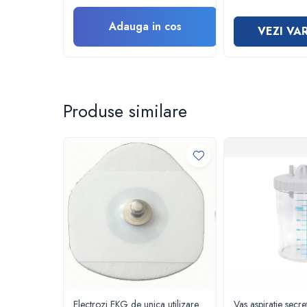
Vase
Spirometrie
Adauga in cos
VEZI VA
Turbine
Spirometre
Filtre antibacteriene
Piese bucale
Produse similare
Alte dispozitive respiratorii
Clesti nazali
Investigare si diagnostic
Dermatoscoape
Audiometre
Laringoscoape
Oglinzi/Lampi frontale
Diapazon
Set ORL/Oftalmo
Lampi examinare
Testare reflexe
Electrozi EKG de unica utilizare
Vas aspiratie secre