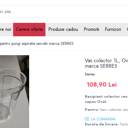
re noi
Cerere oferta
Produse cadou
Promotii
Furnizori
 pentru pungi aspiratie secretii marca SERRES
Vas colector 1L, Ov
marca SERRES
Serres
108,90 Lei
Recipient colector reut
capac Oval.
Pentru:
Saci colectori se
LA COMANDA
Durata de livrare:
Terme