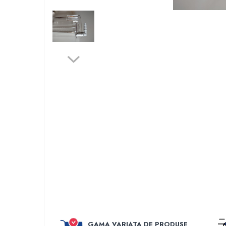
Perfuzomate
Injectomate
CPAP si AUTOCPAP
Instrumentar
Instalatii gaze medicinale
Oxigenatoare
Statii gaze medicinale
Prize gaze medicinale
Regulatoare presiune gaze medicinale
Butelii gaze medicale
Carucioare butelii gaze
Conectori gaze medicinale
Componente statii gaze
Panouri control si alarmare
Console ATI si UPU
Dispozitive si sisteme de prindere / fixare
GAMA VARIATA DE PRODUSE