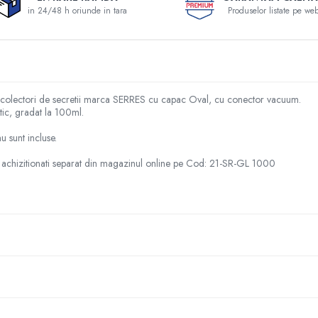
in 24/48 h oriunde in tara
Produselor listate pe web
 sacii colectori de secretii marca SERRES cu capac Oval, cu conector vacuum.
tic, gradat la 100ml.
u sunt incluse.
fi achizitionati separat din magazinul online pe Cod: 21-SR-GL 1000