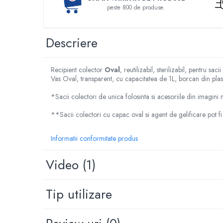
Rampa gaze medicale pat pacient
peste 800 de produse.
Rampa iluminat alarmare
Robineti
Descriere
Accesorii vase
Tevi cupru si accesorii
Console tavan sali operatie
Recipient colector
Oval
, reutilizabil, sterilizabil, pentru
Vas Oval, transparent, cu capacitatea de 1L, borcan din plas
Lavoare apa sterila
Lavoare chirurgicale
*Sacii colectori de unica folosinta si acesoriile din imagini n
Adaptori/cuple
**Sacii colectori cu capac oval si agent de gelificare pot 
Capsule, filtre finale apa sterila
Prefiltre lavoare
Informatii conformitate produs
Electrochirurgie
Video
(1)
Manere pentru electrocautere
Cabluri pentru pensele bipolare
Cabluri conectare electrozi neutri
Tip utilizare
Electrozi neutri
Electrocautere