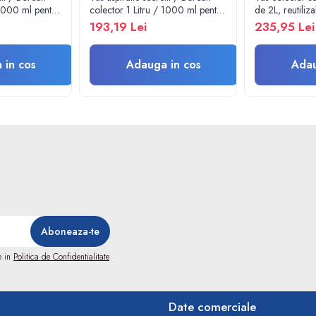
 1000 ml pentru
colector 1 Litru / 1000 ml pentru
de 2L, reutilizab
al -
aspirator chirurgical -
121°C
193,19 Lei
235,95 Lei
 - capac si
autoclavabil 134°C - capac si
accesorii incluse
 in cos
Adauga in cos
Adau
e in
Politica de Confidentialitate
Date comerciale