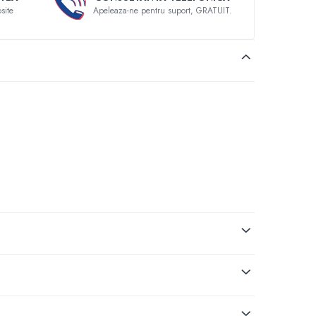
site
Apeleaza-ne pentru suport, GRATUIT.