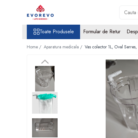
Toate Produsele
Toate Produsele
Formular de Retur
Desp
Medical
Nebulizatoare
Home /
Aparatura medicala /
Vas colector 1L, Oval Serres,
Concentratoare oxigen
Dopplere
Pulsoximetrie
Senzori SpO2
Pulsoximetre
Cabluri extensie
Capnometre
Lampi operatie
Negatoscoape
Holter EKG