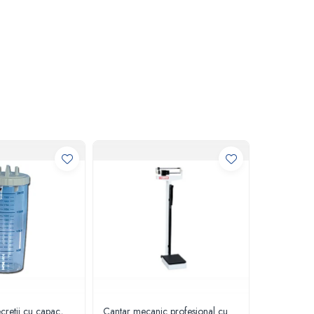
cretii cu capac,
Cantar mecanic profesional cu
Gel pentru