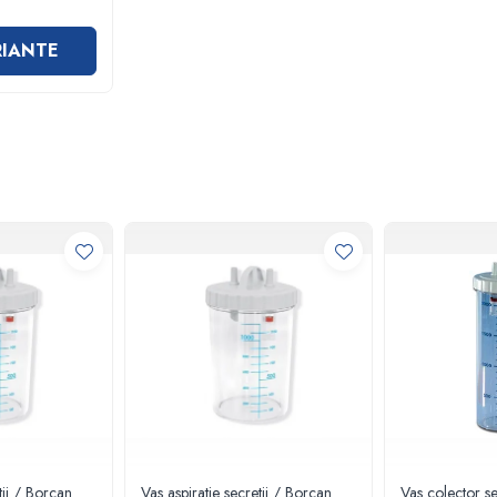
RIANTE
tii / Borcan
Vas aspiratie secretii / Borcan
Vas colector se