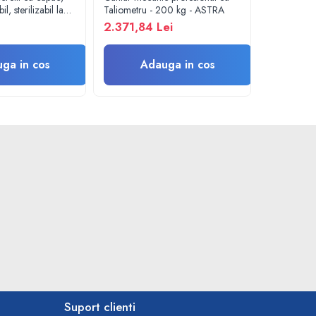
il, sterilizabil la
Taliometru - 200 kg - ASTRA
defibrilare
2.371,84 Lei
5,03 Lei
ga in cos
Adauga in cos
A
Suport clienti