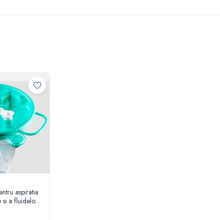
ntru aspiratia
 si a fluidelor
icare, Serres