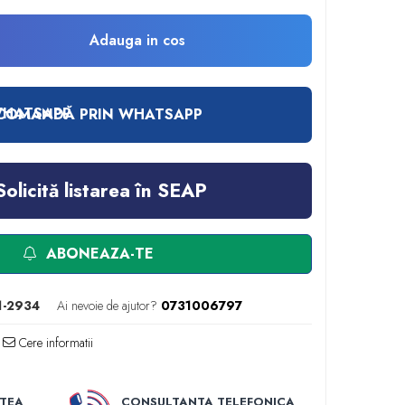
Adauga in cos
COMANDĂ PRIN WHATSAPP
Solicită listarea în SEAP
ABONEAZA-TE
1-2934
Ai nevoie de ajutor?
0731006797
Cere informatii
TEA
CONSULTANTA TELEFONICA