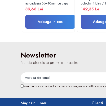
Lampi cu infrarosu
autoadezivi 36x40mm cu capsa,
colector 1 Litru /
pachet 100 buc.
aspirator chirurgic
39,66 Lei
142,35 Lei
Electroencefalografe
autoclavabil 121°C
Colposcoape
accesorii incluse
Osteodensitometre
Adauga in cos
Adauga
Stetoscoape
Tensiometre
Oftalmoscoape
Otoscoape
Ingrijirea sanatatii
Newsletter
Aparate apnee
Nu rata ofertele si promotiile noastre
Aparate aerosoli
Aparate masaj
Cantare
Glucometre
Vreau sa primesc newsletter cu promotiile magazinului. Afla mai mult
Ingrijire personala
Perne si paturi electrice
Perne ortopedice
Magazinul meu
Clienti