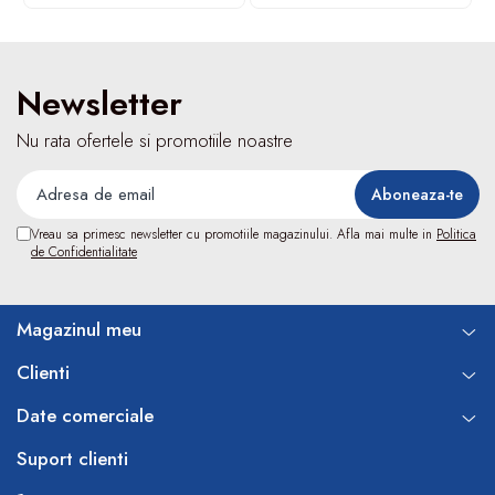
Turbine
Spirometre
Filtre antibacteriene
Newsletter
Piese bucale
Nu rata ofertele si promotiile noastre
Alte dispozitive respiratorii
Clesti nazali
Investigare si diagnostic
Vreau sa primesc newsletter cu promotiile magazinului. Afla mai multe in
Politica
Dermatoscoape
de Confidentialitate
Audiometre
Laringoscoape
Oglinzi/Lampi frontale
Magazinul meu
Diapazon
Clienti
Set ORL/Oftalmo
Lampi examinare
Date comerciale
Testare reflexe
Suport clienti
Lampi cu infrarosu