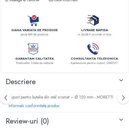
Robineti
Accesorii vase
Tevi cupru si accesorii
Console tavan sali operatie
GAMA VARIATA DE PRODUSE
LIVRARE RAPIDA
peste 800 de produse.
in 24/48 h oriunde in tara
Lavoare apa sterila
Lavoare chirurgicale
Adaptori/cuple
GARANTAM CALITATEA
CONSULTANTA TELEFONICA
Capsule, filtre finale apa sterila
Produselor listate pe website
Apeleaza-ne pentru suport, GRATUIT.
Prefiltre lavoare
Electrochirurgie
Descriere
Manere pentru electrocautere
Cabluri pentru pensele bipolare
Suport pentru butelie din otel cromat – Ø 120 mm - MORETTI
Cabluri conectare electrozi neutri
Informatii conformitate produs
Electrozi neutri
Electrocautere
Review-uri
(0)
Radiocautere
Aspiratoare de fum