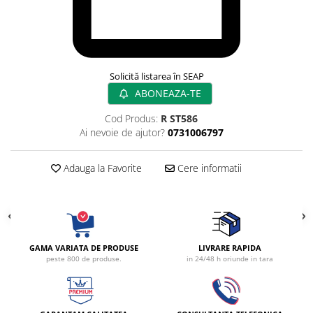
Rampa gaze medicale pat pacient
Rampa iluminat alarmare
Robineti
Accesorii vase
Solicită listarea în SEAP
Tevi cupru si accesorii
ABONEAZA-TE
Console tavan sali operatie
Lavoare apa sterila
Cod Produs:
R ST586
Ai nevoie de ajutor?
0731006797
Lavoare chirurgicale
Adaptori/cuple
Adauga la Favorite
Cere informatii
Capsule, filtre finale apa sterila
Prefiltre lavoare
Electrochirurgie
Manere pentru electrocautere
Cabluri pentru pensele bipolare
GAMA VARIATA DE PRODUSE
LIVRARE RAPIDA
peste 800 de produse.
in 24/48 h oriunde in tara
Cabluri conectare electrozi neutri
Electrozi neutri
Electrocautere