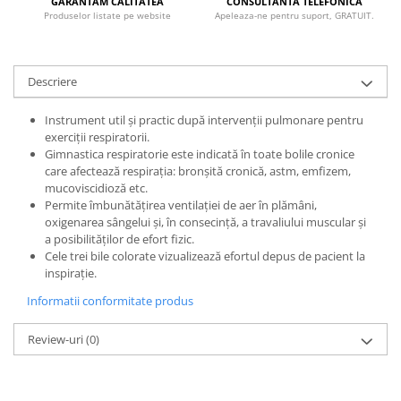
GARANTAM CALITATEA
CONSULTANTA TELEFONICA
Radiocautere
Produselor listate pe website
Apeleaza-ne pentru suport, GRATUIT.
Aspiratoare de fum
Criocautere
Consumabile medicale si Accesorii
Descriere
cutii medicamente
Instrument util şi practic după intervenţii pulmonare pentru
Electrozi
exerciţii respiratorii.
Gimnastica respiratorie este indicată în toate bolile cronice
Hartie
care afectează respiraţia: bronşită cronică, astm, emfizem,
Accesorii pentru perfuzie
mucoviscidioză etc.
Geluri
Permite îmbunătăţirea ventilaţiei de aer în plămâni,
oxigenarea sângelui şi, în consecinţă, a travaliului muscular şi
Filtre antibacteriene si antivirale
a posibilităţilor de efort fizic.
Garouri
Cele trei bile colorate vizualizează efortul depus de pacient la
Ochelari de protectie
inspiraţie.
Gel ECO
Informatii conformitate produs
Cabluri EKG (10 fire)
Review-uri
(0)
Electrozi ECG / EKG
Sonde TOCO
Sonde US