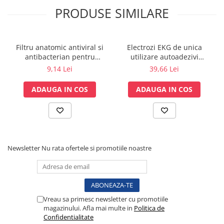
Vase
PRODUSE SIMILARE
Spirometrie
Turbine
Spirometre
Filtru anatomic antiviral si
Electrozi EKG de unica
antibacterian pentru
utilizare autoadezivi
Filtre antibacteriene
spirometrie – int. Ø 27,5mm
36x40mm cu capsa, pachet
9,14 Lei
39,66 Lei
Piese bucale
x ext. Ø 30,0mm
100 buc.
Alte dispozitive respiratorii
ADAUGA IN COS
ADAUGA IN COS
Clesti nazali
Investigare si diagnostic
Dermatoscoape
Audiometre
Newsletter
Nu rata ofertele si promotiile noastre
Laringoscoape
Oglinzi/Lampi frontale
Diapazon
Set ORL/Oftalmo
Vreau sa primesc newsletter cu promotiile
Lampi examinare
magazinului. Afla mai multe in
Politica de
Confidentialitate
Testare reflexe