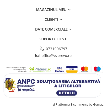
Lampi cu infrarosu
MAGAZINUL MEU
Electroencefalografe
Colposcoape
CLIENTI
Osteodensitometre
Stetoscoape
DATE COMERCIALE
Tensiometre
SUPORT CLIENTI
Oftalmoscoape
Otoscoape
0731006797
Ingrijirea sanatatii
office@evorevo.ro
Aparate apnee
Aparate aerosoli
Aparate masaj
Cantare
Glucometre
Ingrijire personala
Perne si paturi electrice
Perne ortopedice
Creat cu ❤ și cu 🧠 de TrifanDan.ro
si
Platforma E-commerce by Gomag