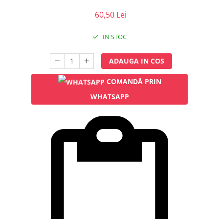
Injectomate
60,50 Lei
CPAP si AUTOCPAP
Instrumentar
IN STOC
Instalatii gaze medicinale
ADAUGA IN COS
Oxigenatoare
Statii gaze medicinale
COMANDĂ PRIN
Prize gaze medicinale
WHATSAPP
Regulatoare presiune gaze
medicinale
Butelii gaze medicale
Carucioare butelii gaze
Conectori gaze medicinale
Componente statii gaze
Panouri control si alarmare
Console ATI si UPU
Dispozitive si sisteme de prindere /
fixare